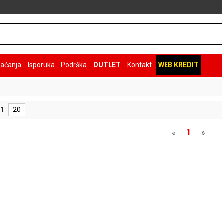
laćanja
Isporuka
Podrška
OUTLET
Kontakt
WEB KREDIT
 1
20
1
«
»