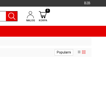
B2B
0
NALOG
KORPA
Popularni