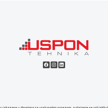
su iskazane u dinarima sa uračunatim porezom, a plaćanje se vrši isključ