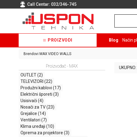
Call Centar:
032/346-745
PROIZVODI
Blog
Način p
Brendovi
MAX
VIDEO WALLS
Proizvođač - MAX
UKUPNO:
OUTLET
(2)
TELEVIZORI
(22)
Produžni kablovi
(17)
Električni šporeti
(3)
Usisivači
(4)
Nosači za TV
(23)
Grejalice
(14)
Ventilatori
(7)
Klima uređaji
(10)
Oprema za projektore
(3)