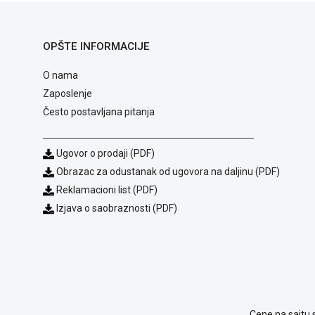
OPŠTE INFORMACIJE
O nama
Zaposlenje
Često postavljana pitanja
Ugovor o prodaji (PDF)
Obrazac za odustanak od ugovora na daljinu (PDF)
Reklamacioni list (PDF)
Izjava o saobraznosti (PDF)
Cene na sajtu 