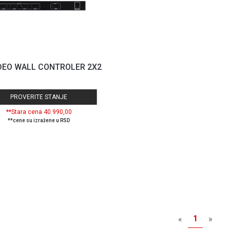
DEO WALL CONTROLER 2X2
PROVERITE STANJE
**Stara cena 40.990,00
**cene su izražene u RSD
1
«
»