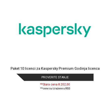
MONITORI
I
DODATNA
OPREMA
MOBILNI I
FIKSNI
TELEFONI
MALI
KUĆNI
APARATI
NEGA
Paket 10 licenci za Kaspersky Premium Godinja licenca
LICA I
TELA
PROVERITE STANJE
RAČUNARSKE
**Stara cena 8.202,00
**cene su izražene u RSD
KOMPONENTE
RAČUNARSKE
PERIFERIJE