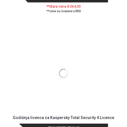
o
**Stara cena 8.064,00
kolačićima
**cene su izražene u RSD
Provera
garancije
OUTLET
Kontakt
WEB
KREDIT
Godišnja licenca za Kaspersky Total Security 4 Licence