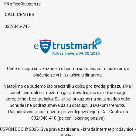
office@uspon.rs
CALL CENTER
032/346-745
Cene na sajtu su iskazane u dinarima sa uračunatim porezom, a
plaćanje se vrši isključivo u dinarima.
Nastojimo da budemo što precizniji u opisu proizvoda, prikazu slika i
samih cena, ali ne možemo garantovati da su sve informacije
kompletne i bez grešaka. Svi artikli prikazani na sajtu su deo naše
ponude i ne podrazumeva da su dostupni u svakom trenutku.
Raspoloživost robe možete proveriti pozivanjem Call Centra na
032/340-410 (po ceni lokalnog poziva)
USPON DOO © 2026. Sva prava zadržana. -
Izrada internet prodavnice
-
Selltico.