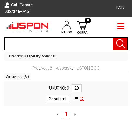
Call Centar:
B2B
032/346-745
0
NALOG
KORPA
RAČUNARI
BELA
TEHNIKA
Brendovi
Kaspersky
Antivirus
KLIME I
Proizvođač - Kaspersky - USPON DOO
DODATNA
OPREMA
Antivirus
(9)
TV,
UKUPNO: 9
20
AUDIO,
VIDEO
Popularni
LAPTOP I
1
«
»
TABLET
RAČUNARI