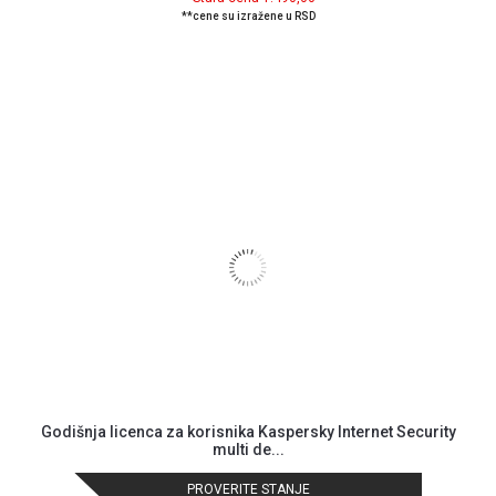
**cene su izražene u RSD
Blog
Način
plaćanja
Isporuka
Podrška
Opšti
uslovi
poslovanja
Saobraznost
i
reklamacije
Usluge
prijava
kvara
Godišnja licenca za korisnika Kaspersky Internet Security
Politika
multi de...
privatnosti
PROVERITE STANJE
Politika