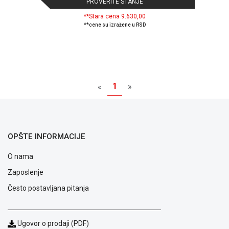
PROVERITE STANJE
**Stara cena 9.630,00
**cene su izražene u RSD
1
«
»
OPŠTE INFORMACIJE
O nama
Zaposlenje
Često postavljana pitanja
Ugovor o prodaji (PDF)