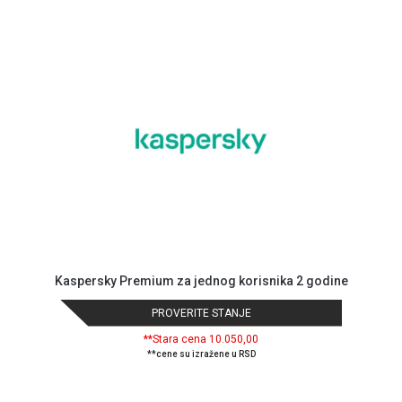
NADZOR I
SIGURNOSNA
OPREMA
SOFTWARE
KABLOVI I
ADAPTERI
KANCELARIJSKI
MATERIJAL
SVE
ZA
KUĆU
Kaspersky Premium za jednog korisnika 2 godine
ŠKOLSKI
PRIBOR
PROVERITE STANJE
**Stara cena 10.050,00
BICIKLE
**cene su izražene u RSD
I
FITNES