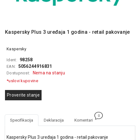
MONITORI
I
DODATNA
OPREMA
Kaspersky Plus 3 uređaja 1 godina - retail pakovanje
MOBILNI I
FIKSNI
TELEFONI
Kaspersky
MALI
98258
Ident:
KUĆNI
5056244916831
EAN:
APARATI
Nema na stanju
Dostupnost:
*uslovi kupovine
NEGA
LICA I
TELA
Proverite stanje
RAČUNARSKE
KOMPONENTE
0
Specifikacija
Deklaracija
Komentari
RAČUNARSKE
PERIFERIJE
Kaspersky Plus 3 uređaja 1 godina - retail pakovanje