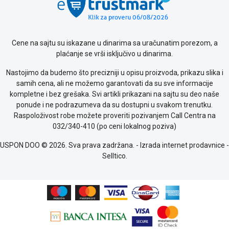
Saobraznost
i
reklamacije
Usluge
Cene na sajtu su iskazane u dinarima sa uračunatim porezom, a
prijava
plaćanje se vrši isključivo u dinarima.
kvara
Politika
Nastojimo da budemo što precizniji u opisu proizvoda, prikazu slika i
privatnosti
samih cena, ali ne možemo garantovati da su sve informacije
Politika
kompletne i bez grešaka. Svi artikli prikazani na sajtu su deo naše
o
ponude i ne podrazumeva da su dostupni u svakom trenutku.
kolačićima
Raspoloživost robe možete proveriti pozivanjem Call Centra na
Provera
032/340-410 (po ceni lokalnog poziva)
garancije
OUTLET
USPON DOO © 2026. Sva prava zadržana. -
Izrada internet prodavnice
-
Kontakt
Selltico.
WEB
KREDIT