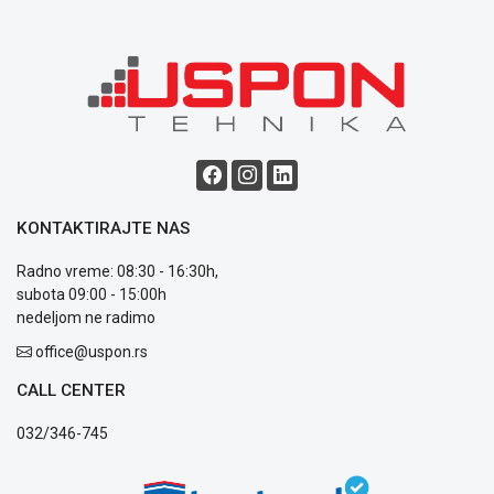
ALAT I
BAŠTA
OUTLET
KRIPTO
IGRAČKE
KONTAKTIRAJTE NAS
Radno vreme: 08:30 - 16:30h,
subota 09:00 - 15:00h
nedeljom ne radimo
Blog
Način
office@uspon.rs
plaćanja
Isporuka
CALL CENTER
Podrška
032/346-745
Opšti
uslovi
poslovanja