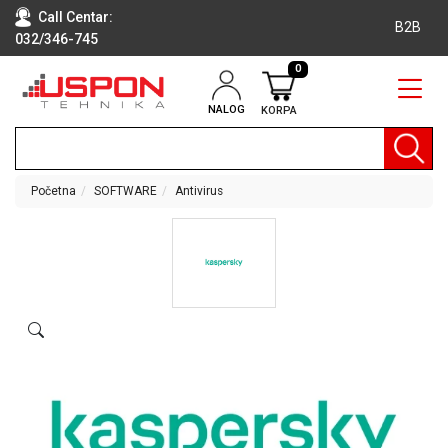
Call Centar:
B2B
032/346-745
0
NALOG
KORPA
RAČUNARI
BELA
TEHNIKA
Početna
SOFTWARE
Antivirus
KLIME I
DODATNA
OPREMA
TV,
AUDIO,
VIDEO
LAPTOP I
TABLET
RAČUNARI