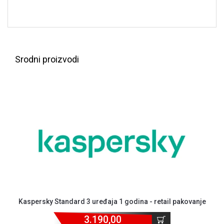
GAMING
EELEKTRO
ZAŠTITA
SOLARNI
Srodni proizvodi
SISTEMI
MREŽNA
OPREMA
ŠTAMPAČI,
SKENERI I
FOTOKOPIRI
FOTOAPARATI
I KAMERE
GPS
NAVIGACIJE
Kaspersky Standard 3 uređaja 1 godina - retail pakovanje
VIDEO
3.190,00