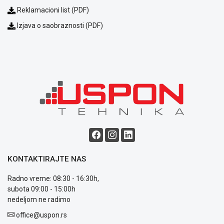
NADZOR I
Reklamacioni list (PDF)
SIGURNOSNA
OPREMA
Izjava o saobraznosti (PDF)
SOFTWARE
KABLOVI I
ADAPTERI
KANCELARIJSKI
MATERIJAL
SVE
ZA
KUĆU
KONTAKTIRAJTE NAS
ŠKOLSKI
PRIBOR
Radno vreme: 08:30 - 16:30h,
subota 09:00 - 15:00h
BICIKLE
nedeljom ne radimo
I
FITNES
office@uspon.rs