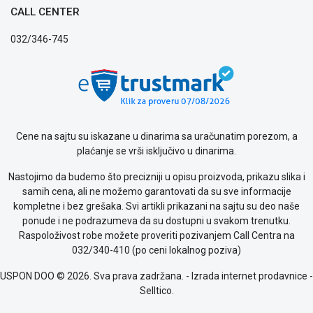
CALL CENTER
ALAT I
BAŠTA
032/346-745
OUTLET
KRIPTO
IGRAČKE
Cene na sajtu su iskazane u dinarima sa uračunatim porezom, a
Blog
plaćanje se vrši isključivo u dinarima.
Način
plaćanja
Nastojimo da budemo što precizniji u opisu proizvoda, prikazu slika i
Isporuka
samih cena, ali ne možemo garantovati da su sve informacije
Podrška
kompletne i bez grešaka. Svi artikli prikazani na sajtu su deo naše
Opšti
ponude i ne podrazumeva da su dostupni u svakom trenutku.
uslovi
Raspoloživost robe možete proveriti pozivanjem Call Centra na
poslovanja
032/340-410 (po ceni lokalnog poziva)
Saobraznost
USPON DOO © 2026. Sva prava zadržana. -
Izrada internet prodavnice
-
i
Selltico.
reklamacije
Usluge