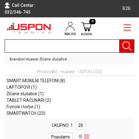
Call Centar:
B2B
032/346-745
0
NALOG
KORPA
RAČUNARI
BELA
TEHNIKA
Brendovi
Huawei
Žičane slušalice
KLIME I
Proizvođač - Huawei - USPON DOO
DODATNA
OPREMA
SMART MOBILNI TELEFONI
(8)
LAPTOPOVI
(1)
TV,
Žičane slušalice
(1)
AUDIO,
TABLET RAČUNARI
(2)
VIDEO
Futrole i torbe
(1)
SMARTWATCH
(23)
LAPTOP I
TABLET
UKUPNO: 1
20
RAČUNARI
Popularni