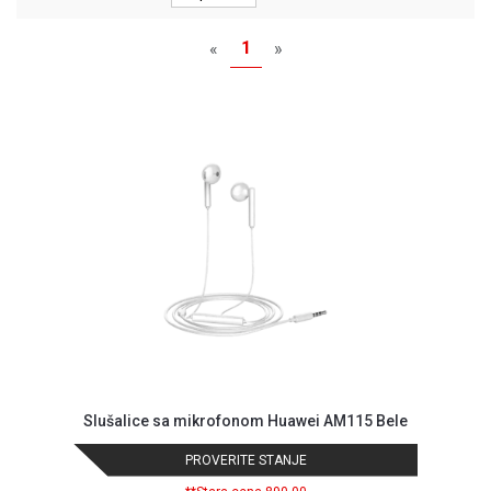
MONITORI
I
1
«
»
DODATNA
OPREMA
MOBILNI I
FIKSNI
TELEFONI
MALI
KUĆNI
APARATI
NEGA
LICA I
TELA
RAČUNARSKE
KOMPONENTE
Slušalice sa mikrofonom Huawei AM115 Bele
RAČUNARSKE
PROVERITE STANJE
PERIFERIJE