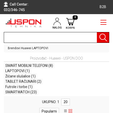
Call Centar:
B2B
032/346-745
0
NALOG
KORPA
RAČUNARI
BELA
TEHNIKA
Brendovi
Huawei
LAPTOPOVI
KLIME I
Proizvođač - Huawei - USPON DOO
DODATNA
OPREMA
SMART MOBILNI TELEFONI
(8)
LAPTOPOVI
(1)
TV,
Žičane slušalice
(1)
AUDIO,
TABLET RAČUNARI
(2)
VIDEO
Futrole i torbe
(1)
SMARTWATCH
(23)
LAPTOP I
TABLET
UKUPNO: 1
20
RAČUNARI
Popularni