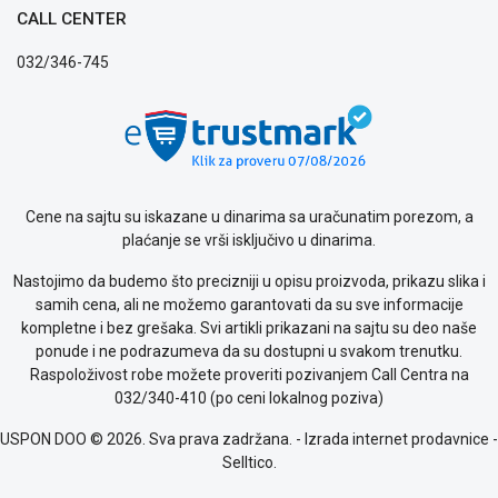
CALL CENTER
ALAT I
BAŠTA
032/346-745
OUTLET
KRIPTO
IGRAČKE
Cene na sajtu su iskazane u dinarima sa uračunatim porezom, a
Blog
plaćanje se vrši isključivo u dinarima.
Način
plaćanja
Nastojimo da budemo što precizniji u opisu proizvoda, prikazu slika i
Isporuka
samih cena, ali ne možemo garantovati da su sve informacije
Podrška
kompletne i bez grešaka. Svi artikli prikazani na sajtu su deo naše
Opšti
ponude i ne podrazumeva da su dostupni u svakom trenutku.
uslovi
Raspoloživost robe možete proveriti pozivanjem Call Centra na
poslovanja
032/340-410 (po ceni lokalnog poziva)
Saobraznost
USPON DOO © 2026. Sva prava zadržana. -
Izrada internet prodavnice
-
i
Selltico.
reklamacije
Usluge