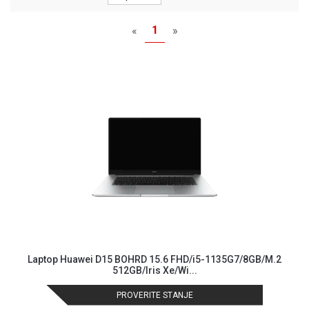
MONITORI
I
1
«
»
DODATNA
OPREMA
MOBILNI I
FIKSNI
TELEFONI
MALI
KUĆNI
APARATI
NEGA
LICA I
TELA
RAČUNARSKE
KOMPONENTE
Laptop Huawei D15 BOHRD 15.6 FHD/i5-1135G7/8GB/M.2
512GB/Iris Xe/Wi...
RAČUNARSKE
PERIFERIJE
PROVERITE STANJE