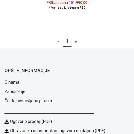
**Stara cena 101.990,00
GAMING
**cene su izražene u RSD
EELEKTRO
ZAŠTITA
SOLARNI
1
SISTEMI
«
»
MREŽNA
OPREMA
OPŠTE INFORMACIJE
ŠTAMPAČI,
SKENERI I
O nama
FOTOKOPIRI
Zaposlenje
FOTOAPARATI
I KAMERE
Često postavljana pitanja
GPS
NAVIGACIJE
Ugovor o prodaji (PDF)
VIDEO
Obrazac za odustanak od ugovora na daljinu (PDF)