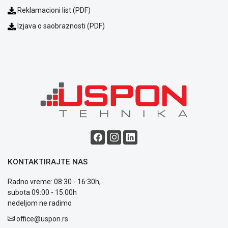
NADZOR I
Reklamacioni list (PDF)
SIGURNOSNA
OPREMA
Izjava o saobraznosti (PDF)
SOFTWARE
KABLOVI I
ADAPTERI
KANCELARIJSKI
MATERIJAL
SVE
ZA
KUĆU
KONTAKTIRAJTE NAS
ŠKOLSKI
PRIBOR
Radno vreme: 08:30 - 16:30h,
subota 09:00 - 15:00h
BICIKLE
nedeljom ne radimo
I
FITNES
office@uspon.rs