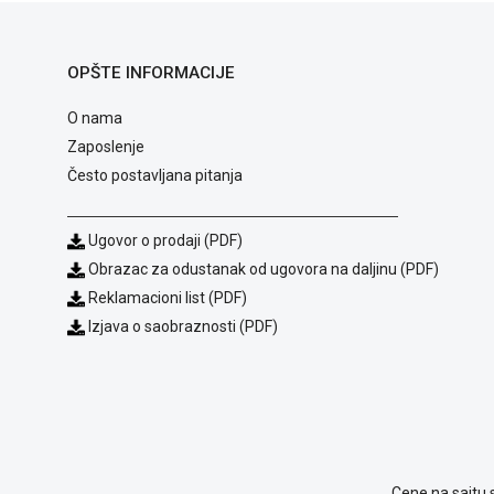
OPŠTE INFORMACIJE
O nama
Zaposlenje
Često postavljana pitanja
Ugovor o prodaji (PDF)
Obrazac za odustanak od ugovora na daljinu (PDF)
Reklamacioni list (PDF)
Izjava o saobraznosti (PDF)
Cene na sajtu 