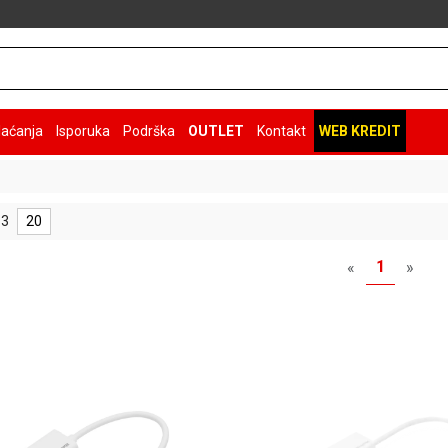
laćanja
Isporuka
Podrška
OUTLET
Kontakt
WEB KREDIT
 3
20
1
«
»