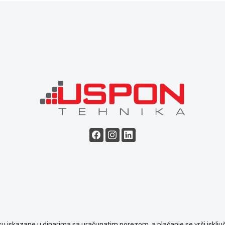
su iskazane u dinarima sa uračunatim porezom, a plaćanje se vrši isključ