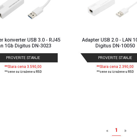
r konverter USB 3.0 - RJ45
Adapter USB 2.0 - LAN 1
n 1Gb Digitus DN-3023
Digitus DN-10050
PROVERITE STANJE
PROVERITE STANJE
**Stara cena 3.590,00
**Stara cena 2.390,00
**cene su izražene u RSD
**cene su izražene u RSD
1
«
»