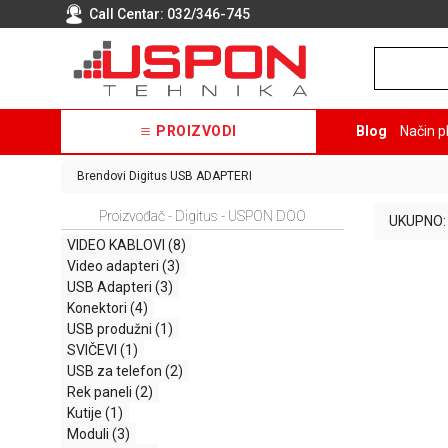
Call Centar:
032/346-745
PROIZVODI
Blog
Način p
Brendovi
Digitus
USB ADAPTERI
Proizvođač - Digitus - USPON DOO
UKUPNO:
VIDEO KABLOVI
(8)
Video adapteri
(3)
USB Adapteri
(3)
Konektori
(4)
USB produžni
(1)
SVIČEVI
(1)
USB za telefon
(2)
Rek paneli
(2)
Kutije
(1)
Moduli
(3)