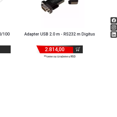
0/100
Adapter USB 2.0 m - RS232 m Digitus
2.814,00
**cene su izražene u RSD