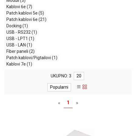
Moduli
(3)
MONITORI
Kablovi 6e
(7)
I
Patch kablovi 5e
(5)
DODATNA
Patch kablovi 6e
(21)
OPREMA
Docking
(1)
MOBILNI I
USB - RS232
(1)
FIKSNI
USB - LPT1
(1)
TELEFONI
USB - LAN
(1)
Fiber paneli
(2)
MALI
Patch kablovi/Pigtailovi
(1)
KUĆNI
Kablovi 7e
(1)
APARATI
UKUPNO: 3
20
NEGA
LICA I
Popularni
TELA
1
«
»
RAČUNARSKE
KOMPONENTE
RAČUNARSKE
PERIFERIJE