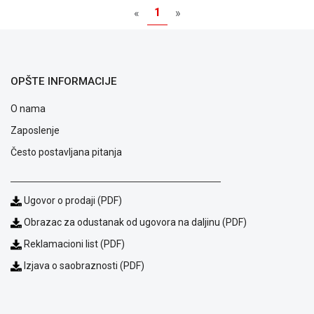
1
«
»
OPŠTE INFORMACIJE
O nama
Zaposlenje
Često postavljana pitanja
Blog
Ugovor o prodaji (PDF)
Način
Obrazac za odustanak od ugovora na daljinu (PDF)
plaćanja
Isporuka
Reklamacioni list (PDF)
Podrška
Izjava o saobraznosti (PDF)
Opšti
uslovi
poslovanja