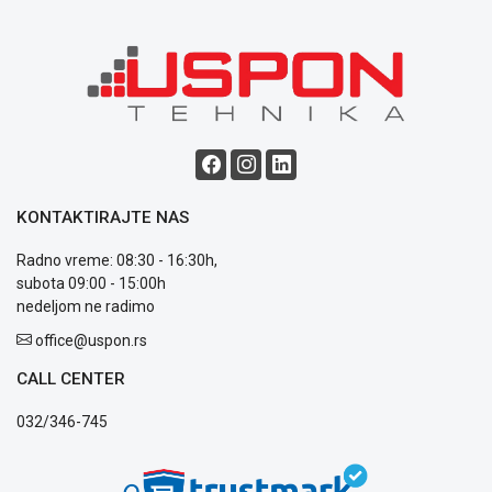
Saobraznost
i
reklamacije
Usluge
prijava
kvara
Politika
privatnosti
Politika
o
KONTAKTIRAJTE NAS
kolačićima
Provera
Radno vreme: 08:30 - 16:30h,
garancije
subota 09:00 - 15:00h
OUTLET
nedeljom ne radimo
Kontakt
office@uspon.rs
WEB
KREDIT
CALL CENTER
032/346-745