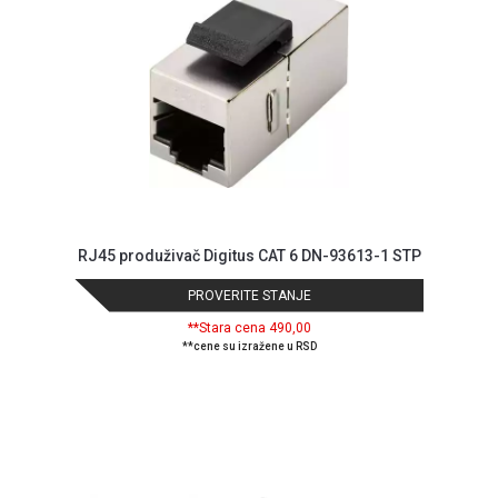
GAMING
EELEKTRO
ZAŠTITA
SOLARNI
SISTEMI
MREŽNA
OPREMA
RJ45 produživač Digitus CAT 6 DN-93613-1 STP
ŠTAMPAČI,
SKENERI I
PROVERITE STANJE
FOTOKOPIRI
**Stara cena 490,00
**cene su izražene u RSD
FOTOAPARATI
I KAMERE
GPS
NAVIGACIJE
VIDEO