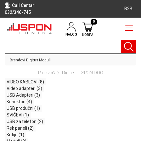
Call Centar:
B2B
032/346-745
0
NALOG
KORPA
RAČUNARI
BELA
TEHNIKA
Brendovi
Digitus
Moduli
KLIME I
Proizvođač - Digitus - USPON DOO
DODATNA
OPREMA
VIDEO KABLOVI
(8)
Video adapteri
(3)
TV,
USB Adapteri
(3)
AUDIO,
Konektori
(4)
VIDEO
USB produžni
(1)
SVIČEVI
(1)
LAPTOP I
USB za telefon
(2)
TABLET
Rek paneli
(2)
RAČUNARI
Kutije
(1)