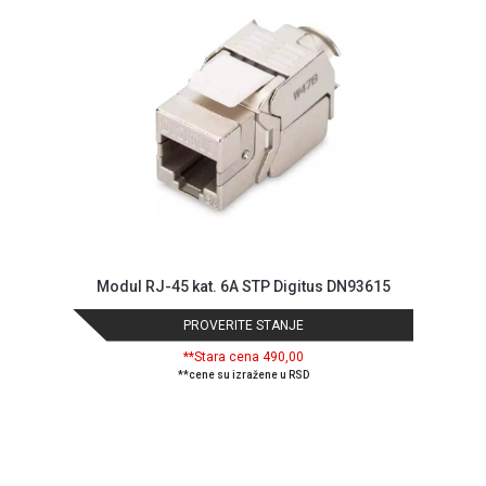
ALAT I
BAŠTA
OUTLET
KRIPTO
IGRAČKE
Modul RJ-45 kat. 6A STP Digitus DN93615
PROVERITE STANJE
**Stara cena 490,00
**cene su izražene u RSD