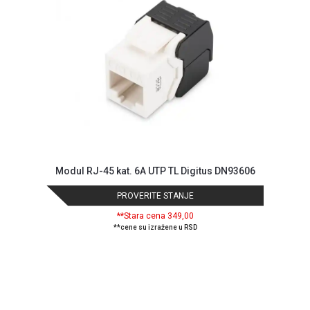
NADZOR I
SIGURNOSNA
OPREMA
SOFTWARE
KABLOVI I
ADAPTERI
KANCELARIJSKI
MATERIJAL
Modul RJ-45 kat. 6A UTP TL Digitus DN93606
SVE
ZA
PROVERITE STANJE
KUĆU
**Stara cena 349,00
ŠKOLSKI
**cene su izražene u RSD
PRIBOR
BICIKLE
I
FITNES