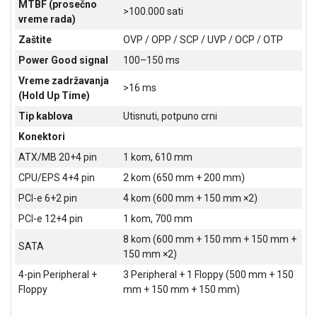
MTBF (prosečno
>100.000 sati
ALAT I
vreme rada)
BAŠTA
Zaštite
OVP / OPP / SCP / UVP / OCP / OTP
OUTLET
Power Good signal
100–150 ms
Vreme zadržavanja
KRIPTO
>16 ms
(Hold Up Time)
IGRAČKE
Tip kablova
Utisnuti, potpuno crni
Konektori
ATX/MB 20+4 pin
1 kom, 610 mm
CPU/EPS 4+4 pin
2 kom (650 mm + 200 mm)
PCI-e 6+2 pin
4 kom (600 mm + 150 mm ×2)
PCI-e 12+4 pin
1 kom, 700 mm
8 kom (600 mm + 150 mm + 150 mm +
SATA
150 mm ×2)
4-pin Peripheral +
3 Peripheral + 1 Floppy (500 mm + 150
Floppy
mm + 150 mm + 150 mm)