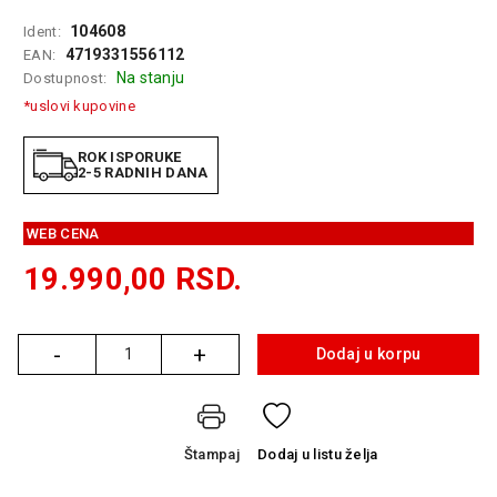
GAMING
104608
Ident:
4719331556112
EAN:
EELEKTRO
Na stanju
Dostupnost:
ZAŠTITA
*uslovi kupovine
SOLARNI
SISTEMI
ROK ISPORUKE
2-5 RADNIH DANA
MREŽNA
OPREMA
WEB CENA
ŠTAMPAČI,
19.990,00
RSD.
SKENERI I
FOTOKOPIRI
-
+
FOTOAPARATI
Dodaj u korpu
Količina
I KAMERE
GPS
NAVIGACIJE
Štampaj
Dodaj
u listu želja
VIDEO