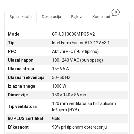
NADZOR I
SIGURNOSNA
0
OPREMA
Specifikacija
Deklaracija
Fajlovi
Komentari
SOFTWARE
Model
GP-UD1000GM PG5 V2
KABLOVI I
Tip
Intel Form Factor ATX 12V v3.1
ADAPTERI
PFC
Aktivni PFC (>0.9 tipično)
KANCELARIJSKI
Ulazni napon
100–240 V AC (pun opseg)
MATERIJAL
Ulazna struja
15–6.5 A
SVE
Ulazna frekvencija
50–60 Hz
ZA
Izlazna snaga
1000 W
KUĆU
Dimenzije
150 × 140 × 86 mm
ŠKOLSKI
120 mm ventilator sa hidrauličnim
PRIBOR
Tip ventilatora
ležajem (HYB)
BICIKLE
80 PLUS sertifikat
Gold
I
Efikasnost
90% pri tipičnom opterećenju
FITNES