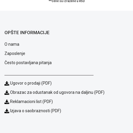
**cene su izražene u RSD
Blog
OPŠTE INFORMACIJE
Način
plaćanja
O nama
Isporuka
Zaposlenje
Podrška
Opšti
Često postavljana pitanja
uslovi
poslovanja
Saobraznost
Ugovor o prodaji (PDF)
i
Obrazac za odustanak od ugovora na daljinu (PDF)
reklamacije
Usluge
Reklamacioni list (PDF)
prijava
Izjava o saobraznosti (PDF)
kvara
Politika
privatnosti
Politika