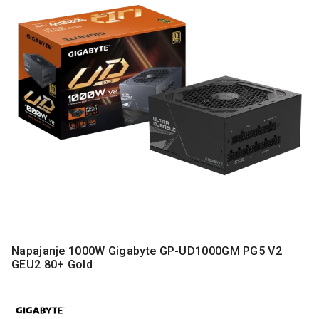
MONITORI
I
DODATNA
OPREMA
MOBILNI I
FIKSNI
TELEFONI
MALI
KUĆNI
APARATI
NEGA
LICA I
TELA
RAČUNARSKE
Napajanje 1000W Gigabyte GP-UD1000GM PG5 V2
KOMPONENTE
GEU2 80+ Gold
RAČUNARSKE
PERIFERIJE