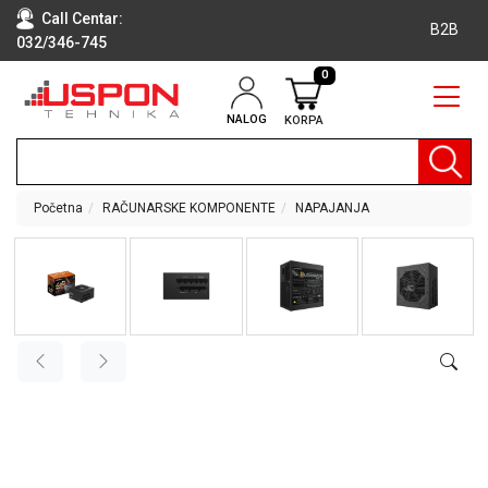
Call Centar:
B2B
032/346-745
0
NALOG
KORPA
RAČUNARI
BELA
TEHNIKA
Početna
RAČUNARSKE KOMPONENTE
NAPAJANJA
KLIME I
DODATNA
OPREMA
TV,
AUDIO,
VIDEO
LAPTOP I
TABLET
RAČUNARI