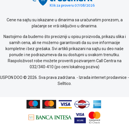
Cene na sajtu su iskazane u dinarima sa uračunatim porezom, a
plaćanje se vrši isključivo u dinarima.
Nastojimo da budemo što precizniji u opisu proizvoda, prikazu slika i
samih cena, ali ne možemo garantovati da su sve informacije
kompletne i bez grešaka. Svi artikli prikazani na sajtu su deo naše
ponude i ne podrazumeva da su dostupni u svakom trenutku.
Raspoloživost robe možete proveriti pozivanjem Call Centra na
032/340-410 (po ceni lokalnog poziva)
USPON DOO © 2026. Sva prava zadržana. -
Izrada internet prodavnice
-
Selltico.