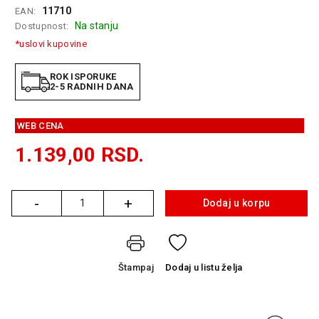
11710
EAN:
GAMING
Na stanju
Dostupnost:
EELEKTRO
*uslovi kupovine
ZAŠTITA
ROK ISPORUKE
SOLARNI
2-5 RADNIH DANA
SISTEMI
MREŽNA
WEB CENA
OPREMA
1.139,00
RSD.
ŠTAMPAČI,
SKENERI I
FOTOKOPIRI
-
+
Dodaj u korpu
Količina
FOTOAPARATI
I KAMERE
Štampaj
Dodaj
u listu želja
GPS
NAVIGACIJE
VIDEO