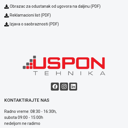
ALAT I
Obrazac za odustanak od ugovora na daljinu (PDF)
BAŠTA
Reklamacioni list (PDF)
OUTLET
Izjava o saobraznosti (PDF)
KRIPTO
IGRAČKE
KONTAKTIRAJTE NAS
Blog
Način
Radno vreme: 08:30 - 16:30h,
plaćanja
subota 09:00 - 15:00h
Isporuka
nedeljom ne radimo
Podrška