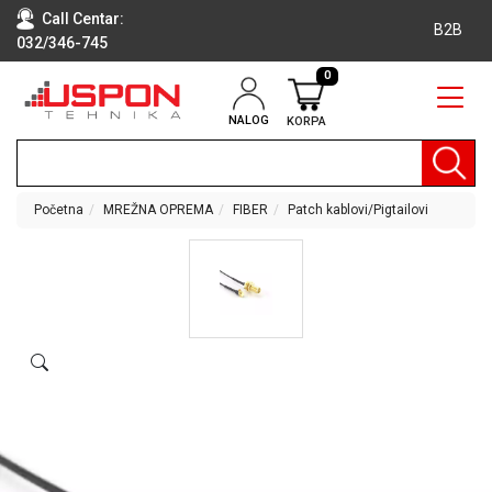
Call Centar:
B2B
032/346-745
0
NALOG
KORPA
RAČUNARI
BELA
TEHNIKA
Početna
MREŽNA OPREMA
FIBER
Patch kablovi/Pigtailovi
KLIME I
DODATNA
OPREMA
TV,
AUDIO,
VIDEO
LAPTOP I
TABLET
RAČUNARI