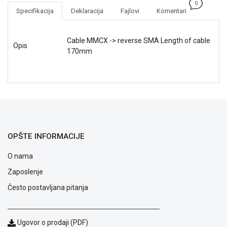
NADZOR I
0
Specifikacija
Deklaracija
Fajlovi
Komentari
SIGURNOSNA
OPREMA
Cable MMCX -> reverse SMA Length of cable
SOFTWARE
Opis
170mm
KABLOVI I
ADAPTERI
KANCELARIJSKI
MATERIJAL
SVE
OPŠTE INFORMACIJE
ZA
KUĆU
O nama
ŠKOLSKI
Zaposlenje
PRIBOR
Često postavljana pitanja
BICIKLE
I
FITNES
Ugovor o prodaji (PDF)