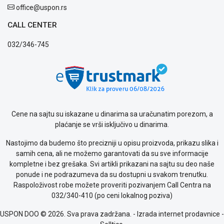
office@uspon.rs
Opšti
uslovi
CALL CENTER
poslovanja
Saobraznost
032/346-745
i
reklamacije
Usluge
prijava
kvara
Politika
privatnosti
Cene na sajtu su iskazane u dinarima sa uračunatim porezom, a
Politika
plaćanje se vrši isključivo u dinarima.
o
Nastojimo da budemo što precizniji u opisu proizvoda, prikazu slika i
kolačićima
samih cena, ali ne možemo garantovati da su sve informacije
Provera
kompletne i bez grešaka. Svi artikli prikazani na sajtu su deo naše
garancije
ponude i ne podrazumeva da su dostupni u svakom trenutku.
OUTLET
Raspoloživost robe možete proveriti pozivanjem Call Centra na
Kontakt
032/340-410 (po ceni lokalnog poziva)
WEB
KREDIT
USPON DOO © 2026. Sva prava zadržana. -
Izrada internet prodavnice
-