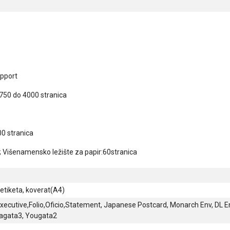
upport
750 do 4000 stranica
00 stranica
a; Višenamensko ležište za papir:60stranica
 etiketa, koverat(A4)
,Executive,Folio,Oficio,Statement, Japanese Postcard, Monarch Env, DL Env
gagata3, Yougata2