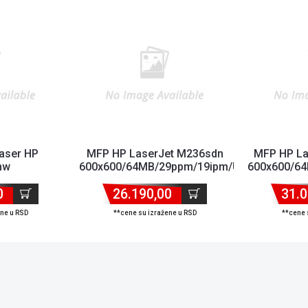
aser HP
MFP HP LaserJet M236sdn
MFP HP L
nw
600x600/64MB/29ppm/19ipm/USB/LAN/Duplex
600x600/64
8MB/20ppm//Wifi/mreža
0
.
26.190,00
31.0
ene u RSD
**cene su izražene u RSD
**cene 