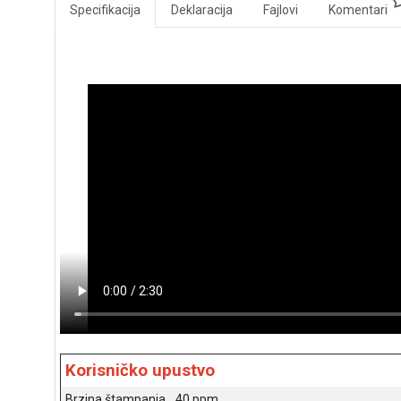
Specifikacija
Deklaracija
Fajlovi
Komentari
Korisničko upustvo
Brzina štampanja
40 ppm