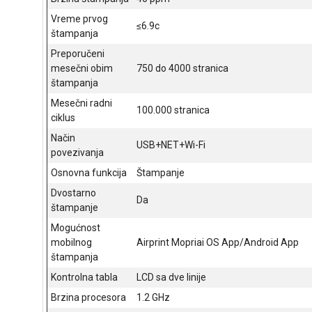
Vreme prvog
≤6.9с
štampanja
Preporučeni
mesečni obim
750 do 4000 stranica
štampanja
Mesečni radni
100.000 stranica
ciklus
Način
USB+NET+Wi-Fi
povezivanja
Osnovna funkcija
Štampanje
Dvostarno
Da
štampanje
Mogućnost
mobilnog
Airprint Mopriai OS App/Android App
štampanja
Kontrolna tabla
LCD sa dve linije
Brzina procesora
1.2 GHz