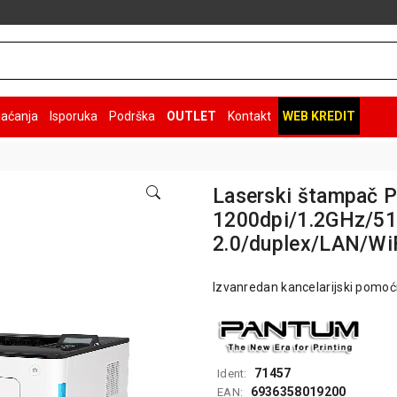
laćanja
Isporuka
Podrška
OUTLET
Kontakt
WEB KREDIT
Laserski štampač
1200dpi/1.2GHz/
2.0/duplex/LAN/Wi
Izvanredan kancelarijski pomoćn
71457
Ident:
6936358019200
EAN: