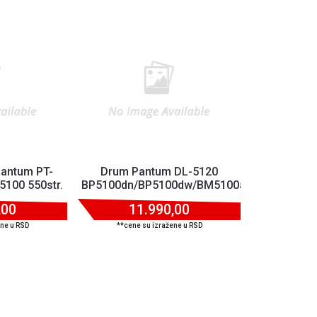
Pantum PT-
Drum Pantum DL-5120
100f...
100 550str.
BP5100dn/BP5100dw/BM5100adn/BM5100adw
,00
11.990,00
ene u RSD
**cene su izražene u RSD