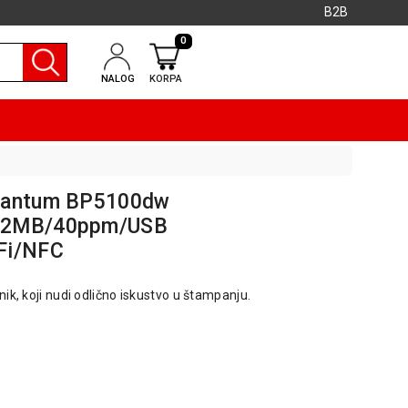
B2B
0
NALOG
KORPA
 Pantum BP5100dw
512MB/40ppm/USB
Fi/NFC
ik, koji nudi odlično iskustvo u štampanju.