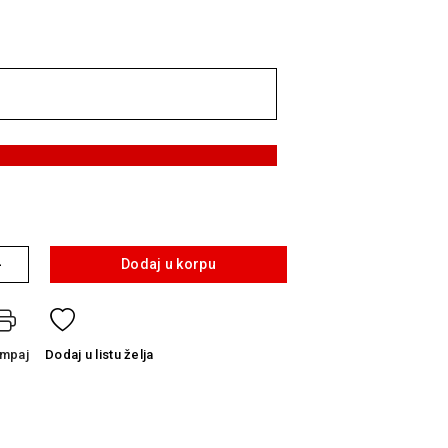
+
Dodaj u korpu
ampaj
Dodaj
u listu želja