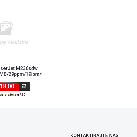
aserJet M236sdw
/ADF...
MB/29ppm/19ipm/USB/LAN/WiFi/Duple...
18,00
su izražene u RSD
KONTAKTIRAJTE NAS