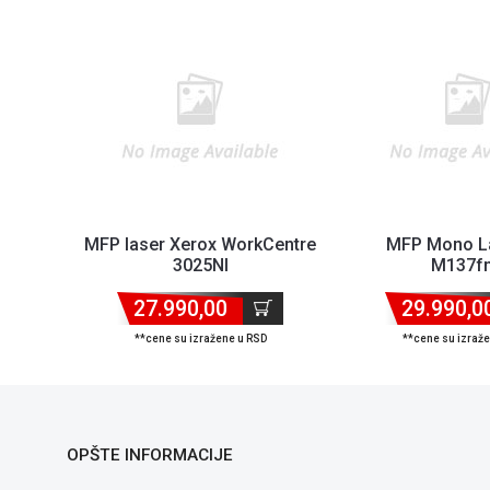
MFP laser Xerox WorkCentre
MFP Mono L
3025NI
M137f
600x600dpi/21ppm/128MB/Fax/ADF/US...
1200x1200dpi/12
27.990,00
29.990,0
Ton..
**cene su izražene u RSD
**cene su izraž
OPŠTE INFORMACIJE