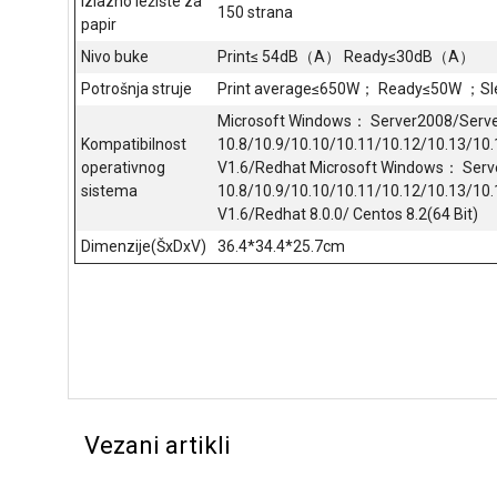
Izlazno ležište za
150 strana
papir
Nivo buke
Print≤ 54dB（A） Ready≤30dB（A）
Potrošnja struje
Print average≤650W； Ready≤50W ；S
Microsoft Windows： Server2008/Serv
Kompatibilnost
10.8/10.9/10.10/10.11/10.12/10.13/10
operativnog
V1.6/Redhat Microsoft Windows： Ser
sistema
10.8/10.9/10.10/10.11/10.12/10.13/10
V1.6/Redhat 8.0.0/ Centos 8.2(64 Bit)
Dimenzije(ŠxDxV)
36.4*34.4*25.7cm
Vezani artikli