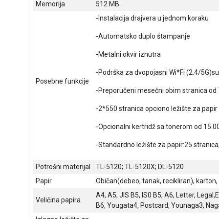
Memorija
512 MB
-Instalacija drajvera u jednom koraku
-Automatsko duplo štampanje
-Metalni okvir iznutra
-Podrška za dvopojasni Wi*Fi (2.4/5G)s
Posebne funkcije
-Preporučeni mesečni obim stranica od 
-2*550 stranica opciono ležište za papir
-Opcionalni kertridž sa tonerom od 15.0
-Standardno ležište za papir:25 stranic
Potrošni materijal
TL-5120; TL-5120X; DL-5120
Papir
Običan(debeo, tanak, recikliran), karton,
A4, A5, JIS B5, IS0 B5, A6, Letter, Legal
Veličina papira
B6, Yougata4, Postcard, Younaga3, Na