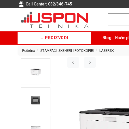
Call Centar:
032/346-745
PROIZVODI
Blog
Način p
Početna
ŠTAMPAČI, SKENERI I FOTOKOPIRI
LASERSKI