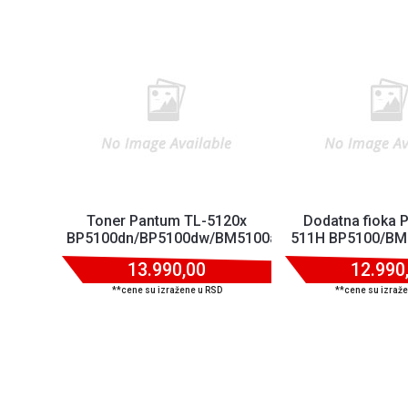
Toner Pantum TL-5120x
Dodatna fioka 
BP5100dn/BP5100dw/BM5100adn/BM5100adw/BM5
511H BP5100/BM5
13.990,00
12.990
**cene su izražene u RSD
**cene su izraž
Srodni proizvodi