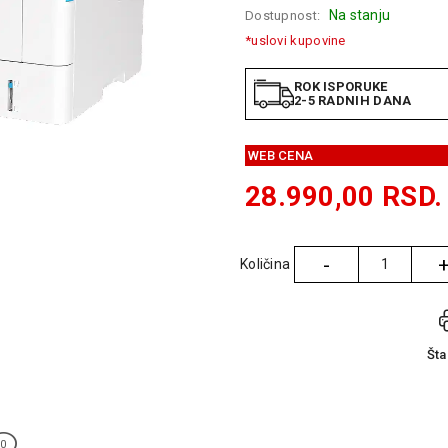
Na stanju
Dostupnost:
*uslovi kupovine
ROK ISPORUKE
2-5 RADNIH DANA
WEB CENA
28.990,00
RSD.
-
Količina
Količina
Št
0