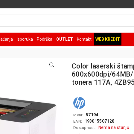
laćanja
Isporuka
Podrška
OUTLET
Kontakt
WEB KREDIT
Color laserski šta
600x600dpi/64MB/U
tonera 117A, 4ZB9
57194
Ident:
193015507128
EAN:
Nema na stanju
Dostupnost: