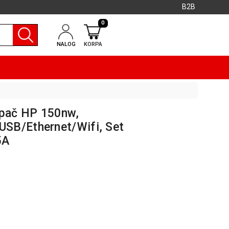
B2B
0
NALOG
KORPA
mpač HP 150nw,
SB/Ethernet/Wifi, Set
5A