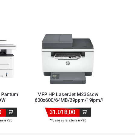
 Pantum
MFP HP LaserJet M236sdw
DW
600x600/64MB/29ppm/19ipm/USB/LAN/WiFi/D
0MHz/512MB/33ppm/DADF/US...
0
31.018,00
ene u RSD
**cene su izražene u RSD