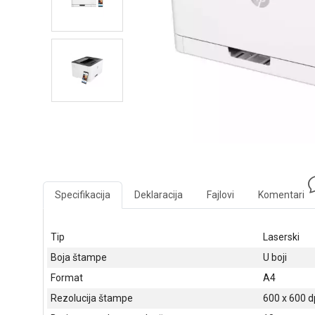
Specifikacija
Deklaracija
Fajlovi
Komentari
Tip
Laserski
Boja štampe
U boji
Format
A4
Rezolucija štampe
600 x 600 d