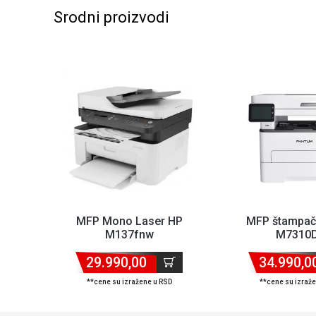
Srodni proizvodi
MFP Mono Laser HP
MFP štampač
M137fnw
M7310
1200x1200dpi/128MB/20ppm//Wifi/mreža
1200x600dpi/80
29.990,00
Ton...
34.990,0
**cene su izražene u RSD
**cene su izraž