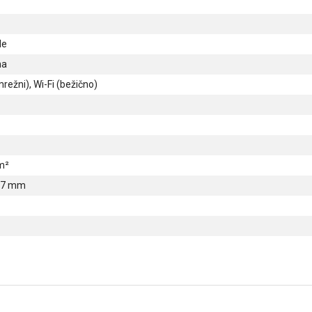
de
na
režni), Wi-Fi (bežično)
m²
 27 mm