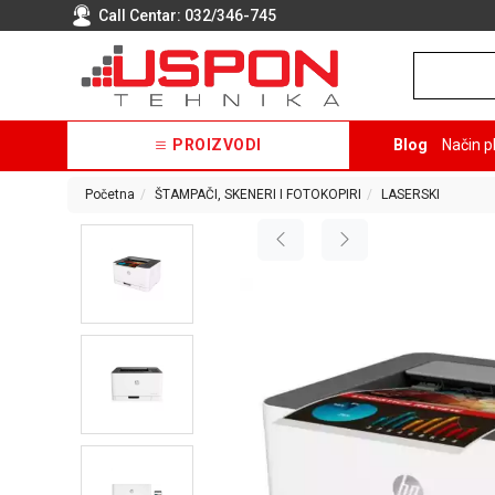
Call Centar:
032/346-745
PROIZVODI
Blog
Način p
Početna
ŠTAMPAČI, SKENERI I FOTOKOPIRI
LASERSKI