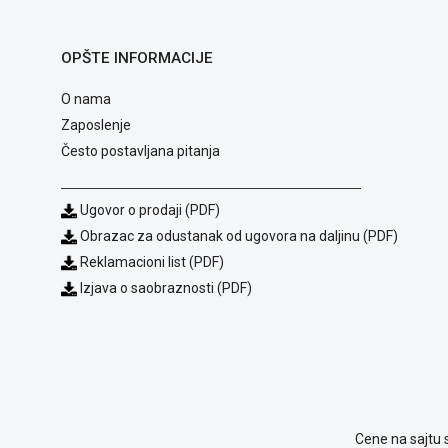
OPŠTE INFORMACIJE
O nama
Zaposlenje
Često postavljana pitanja
Ugovor o prodaji (PDF)
Obrazac za odustanak od ugovora na daljinu (PDF)
Reklamacioni list (PDF)
Izjava o saobraznosti (PDF)
Cene na sajtu 