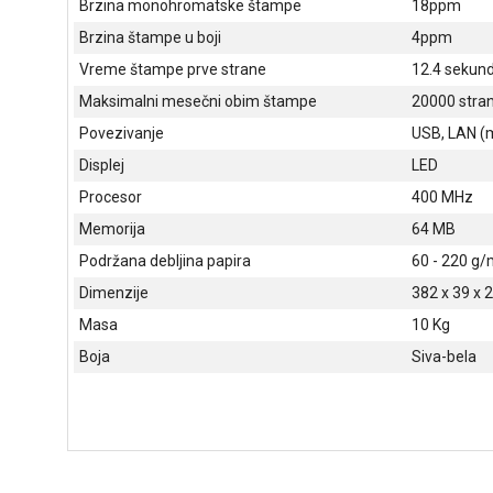
Brzina monohromatske štampe
18ppm
Brzina štampe u boji
4ppm
Vreme štampe prve strane
12.4 sekun
Maksimalni mesečni obim štampe
20000 stra
Povezivanje
USB, LAN (m
Displej
LED
Procesor
400 MHz
Memorija
64 MB
Podržana debljina papira
60 - 220 g/
Dimenzije
382 x 39 x
Masa
10 Kg
Boja
Siva-bela