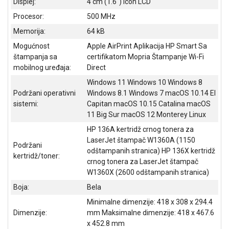
Displej:
4 cm (1.6") Icon LCD
Procesor:
500 MHz
Memorija:
64 kB
Mogućnost
Apple AirPrint Aplikacija HP Smart Sa
štampanja sa
certifikatom Mopria Štampanje Wi-Fi
mobilnog uređaja:
Direct
Windows 11 Windows 10 Windows 8
Podržani operativni
Windows 8.1 Windows 7 macOS 10.14 El
sistemi:
Capitan macOS 10.15 Catalina macOS
11 Big Sur macOS 12 Monterey Linux
HP 136A kertridž crnog tonera za
LaserJet štampač W1360A (1150
Podržani
odštampanih stranica) HP 136X kertridž
kertridž/toner:
crnog tonera za LaserJet štampač
W1360X (2600 odštampanih stranica)
Boja:
Bela
Minimalne dimenzije: 418 x 308 x 294.4
Dimenzije:
mm Maksimalne dimenzije: 418 x 467.6
x 452.8 mm