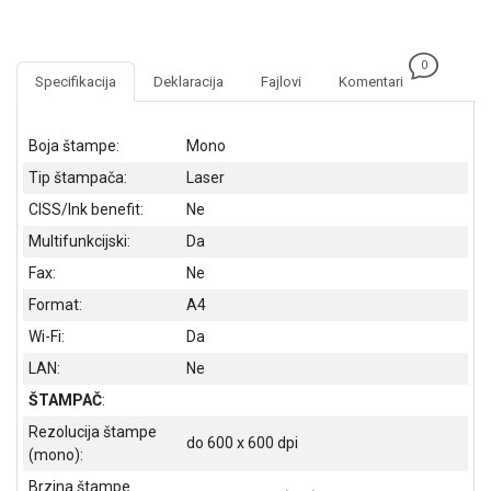
NADZOR I
SIGURNOSNA
OPREMA
0
Specifikacija
Deklaracija
Fajlovi
Komentari
SOFTWARE
KABLOVI I
Boja štampe:
Mono
ADAPTERI
Tip štampača:
Laser
KANCELARIJSKI
CISS/Ink benefit:
Ne
MATERIJAL
Multifunkcijski:
Da
SVE
Fax:
Ne
ZA
Format:
A4
KUĆU
Wi-Fi:
Da
ŠKOLSKI
LAN:
Ne
PRIBOR
ŠTAMPAČ
:
BICIKLE
Rezolucija štampe
do 600 x 600 dpi
I
(mono):
FITNES
Brzina štampe