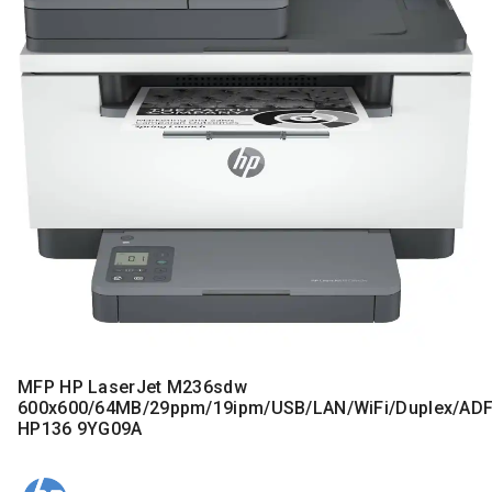
MONITORI
I
DODATNA
OPREMA
MOBILNI I
FIKSNI
TELEFONI
MALI
KUĆNI
APARATI
NEGA
LICA I
TELA
RAČUNARSKE
MFP HP LaserJet M236sdw
KOMPONENTE
600x600/64MB/29ppm/19ipm/USB/LAN/WiFi/Duplex/ADF
HP136 9YG09A
RAČUNARSKE
PERIFERIJE