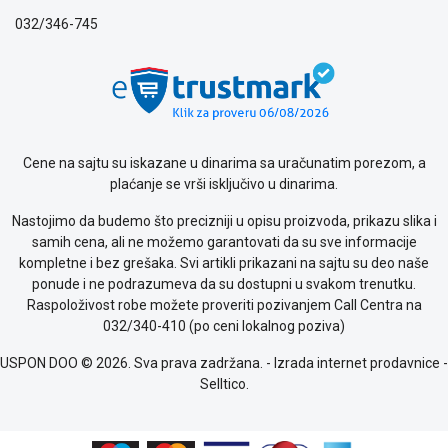
032/346-745
Cene na sajtu su iskazane u dinarima sa uračunatim porezom, a
plaćanje se vrši isključivo u dinarima.
Nastojimo da budemo što precizniji u opisu proizvoda, prikazu slika i
samih cena, ali ne možemo garantovati da su sve informacije
kompletne i bez grešaka. Svi artikli prikazani na sajtu su deo naše
ponude i ne podrazumeva da su dostupni u svakom trenutku.
Raspoloživost robe možete proveriti pozivanjem Call Centra na
032/340-410 (po ceni lokalnog poziva)
USPON DOO © 2026. Sva prava zadržana. -
Izrada internet prodavnice
-
Selltico.