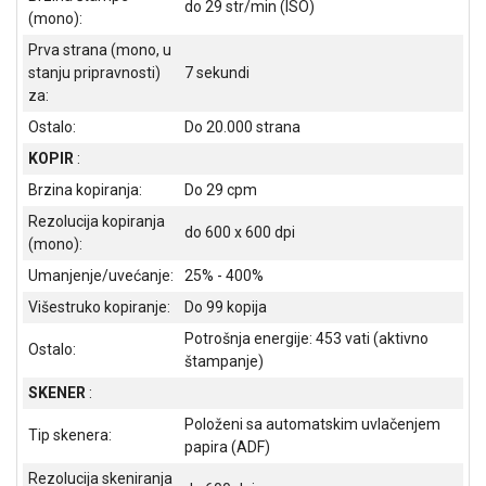
do 29 str/min (ISO)
(mono):
ALAT I
BAŠTA
Prva strana (mono, u
stanju pripravnosti)
7 sekundi
OUTLET
za:
Ostalo:
Do 20.000 strana
KRIPTO
KOPIR
:
IGRAČKE
Brzina kopiranja:
Do 29 cpm
Rezolucija kopiranja
do 600 x 600 dpi
(mono):
Umanjenje/uvećanje:
25% - 400%
Višestruko kopiranje:
Do 99 kopija
Potrošnja energije: 453 vati (aktivno
Ostalo:
štampanje)
SKENER
:
Položeni sa automatskim uvlačenjem
Tip skenera:
papira (ADF)
Rezolucija skeniranja