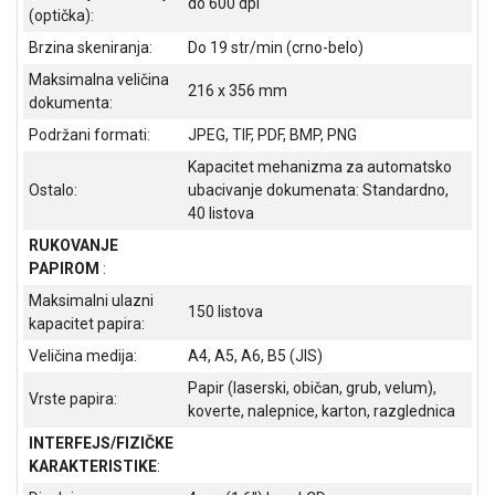
do 600 dpi
(optička):
Brzina skeniranja:
Do 19 str/min (crno-belo)
Maksimalna veličina
216 x 356 mm
dokumenta:
Podržani formati:
JPEG, TIF, PDF, BMP, PNG
Kapacitet mehanizma za automatsko
Ostalo:
ubacivanje dokumenata: Standardno,
40 listova
RUKOVANJE
PAPIROM
:
Maksimalni ulazni
150 listova
kapacitet papira:
Veličina medija:
A4, A5, A6, B5 (JIS)
Papir (laserski, običan, grub, velum),
Vrste papira:
koverte, nalepnice, karton, razglednica
INTERFEJS/FIZIČKE
KARAKTERISTIKE
: