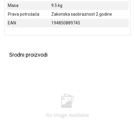
Masa:
9.5 kg
Prava potrošača:
Zakonska saobraznost 2 godine
EAN:
194850889745
Srodni proizvodi
Blog
Način
plaćanja
Isporuka