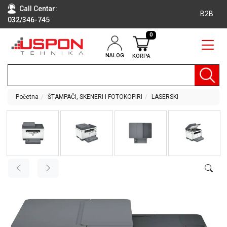
Call Centar:
B2B
032/346-745
0
NALOG
KORPA
RAČUNARI
BELA
TEHNIKA
Početna
ŠTAMPAČI, SKENERI I FOTOKOPIRI
LASERSKI
KLIME I
DODATNA
OPREMA
TV,
AUDIO,
VIDEO
LAPTOP I
TABLET
RAČUNARI