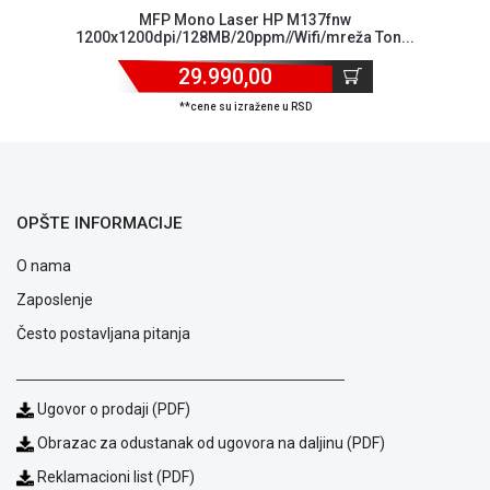
Podrška
MFP Mono Laser HP M137fnw
1200x1200dpi/128MB/20ppm//Wifi/mreža Ton...
Opšti
uslovi
29.990,00
poslovanja
Saobraznost
**cene su izražene u RSD
i
reklamacije
Usluge
prijava
OPŠTE INFORMACIJE
kvara
Politika
O nama
privatnosti
Politika
Zaposlenje
o
Često postavljana pitanja
kolačićima
Provera
garancije
OUTLET
Ugovor o prodaji (PDF)
Kontakt
Obrazac za odustanak od ugovora na daljinu (PDF)
WEB
KREDIT
Reklamacioni list (PDF)