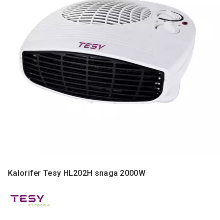
MONITORI
I
DODATNA
OPREMA
MOBILNI I
FIKSNI
TELEFONI
MALI
KUĆNI
APARATI
NEGA
LICA I
TELA
RAČUNARSKE
Kalorifer Tesy HL202H snaga 2000W
KOMPONENTE
RAČUNARSKE
PERIFERIJE