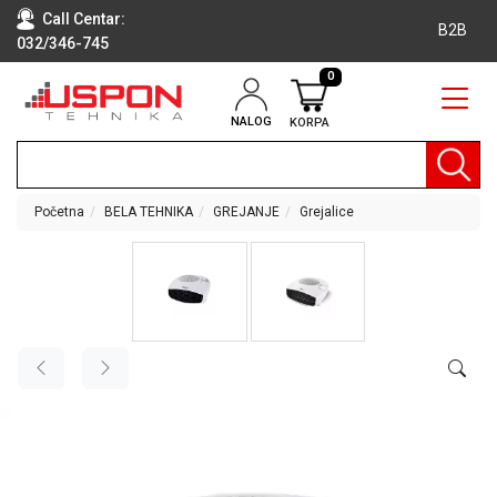
Call Centar:
B2B
032/346-745
0
NALOG
KORPA
RAČUNARI
BELA
TEHNIKA
Početna
BELA TEHNIKA
GREJANJE
Grejalice
KLIME I
DODATNA
OPREMA
TV,
AUDIO,
VIDEO
LAPTOP I
TABLET
RAČUNARI