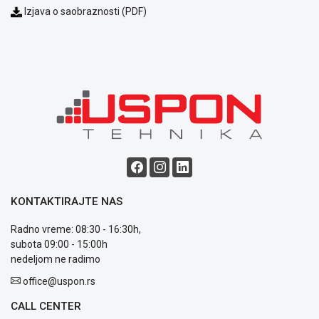
Izjava o saobraznosti (PDF)
Blog
Način
plaćanja
Isporuka
Podrška
Opšti
uslovi
KONTAKTIRAJTE NAS
poslovanja
Saobraznost
Radno vreme: 08:30 - 16:30h,
i
subota 09:00 - 15:00h
reklamacije
nedeljom ne radimo
Usluge
prijava
office@uspon.rs
kvara
CALL CENTER
Politika