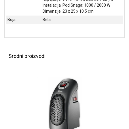
NADZOR I
Instalacija: Pod Snaga: 1000 / 2000 W
SIGURNOSNA
Dimenzije: 23 x 25 x 10.5 cm
OPREMA
Boja
Bela
SOFTWARE
KABLOVI I
ADAPTERI
KANCELARIJSKI
Srodni proizvodi
MATERIJAL
SVE
ZA
KUĆU
ŠKOLSKI
PRIBOR
BICIKLE
I
FITNES