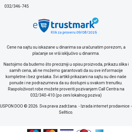
privatnosti
032/346-745
Politika
o
kolačićima
Provera
garancije
OUTLET
Kontakt
Cene na sajtu su iskazane u dinarima sa uračunatim porezom, a
WEB
plaćanje se vrši isključivo u dinarima.
KREDIT
Nastojimo da budemo što precizniji u opisu proizvoda, prikazu slika i
samih cena, ali ne možemo garantovati da su sve informacije
kompletne i bez grešaka. Svi artikli prikazani na sajtu su deo naše
ponude i ne podrazumeva da su dostupni u svakom trenutku.
Raspoloživost robe možete proveriti pozivanjem Call Centra na
032/340-410 (po ceni lokalnog poziva)
USPON DOO © 2026. Sva prava zadržana. -
Izrada internet prodavnice
-
Selltico.