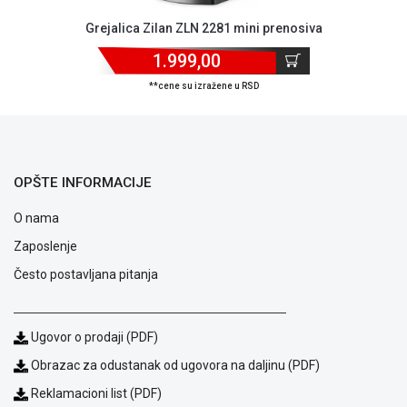
ALAT I
Grejalica Zilan ZLN 2281 mini prenosiva
BAŠTA
1.999,00
OUTLET
**cene su izražene u RSD
KRIPTO
IGRAČKE
OPŠTE INFORMACIJE
O nama
Zaposlenje
Često postavljana pitanja
Ugovor o prodaji (PDF)
Obrazac za odustanak od ugovora na daljinu (PDF)
Reklamacioni list (PDF)