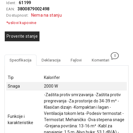
61199
Ident:
GAMING
3800879002498
EAN:
Nema na stanju
Dostupnost:
EELEKTRO
ZAŠTITA
*uslovi kupovine
SOLARNI
Proverite stanje
SISTEMI
MREŽNA
0
OPREMA
Specifikacija
Deklaracija
Fajlovi
Komentari
ŠTAMPAČI,
SKENERI I
Tip
Kalorifer
FOTOKOPIRI
Snaga
2000 W
FOTOAPARATI
-Zaštita protiv smrzavanja -Zaštita protiv
I KAMERE
pregrevanja -Za prostorije do 34-39 m³ -
Klasičan dizajn -Kompaktan i lagan -
GPS
Ventilacija tokom leta -Podesiv termostat -
Funkcije i
NAVIGACIJE
Termostat: Mehaničko -Dva stepena snage
karakteristike
-Grejana površina: 13-16 m² -Kabl za
VIDEO
napajanje: 1.5 m -Nivo buke: 53.1 dB(A) -