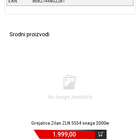
EAN:
8682744802281
ALAT I
BAŠTA
OUTLET
Srodni proizvodi
KRIPTO
IGRAČKE
Grejalica Zilan ZLN 5534 snaga 2000w
1.999,00