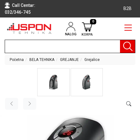
Call Centar:
B2B
032/346-745
0
NALOG
KORPA
RAČUNARI
BELA
TEHNIKA
Početna
BELA TEHNIKA
GREJANJE
Grejalice
KLIME I
DODATNA
OPREMA
TV,
AUDIO,
VIDEO
LAPTOP I
TABLET
RAČUNARI