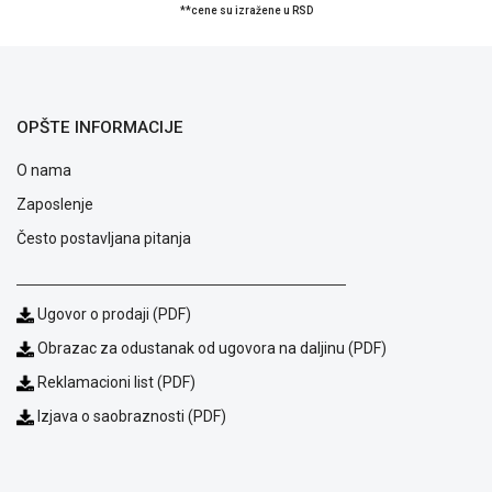
**cene su izražene u RSD
OPŠTE INFORMACIJE
O nama
Zaposlenje
Često postavljana pitanja
Ugovor o prodaji (PDF)
Obrazac za odustanak od ugovora na daljinu (PDF)
Blog
Način
Reklamacioni list (PDF)
plaćanja
Izjava o saobraznosti (PDF)
Isporuka
Podrška
Opšti