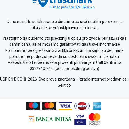
Cene na sajtu su iskazane u dinarima sa uračunatim porezom, a
plaćanje se vrši isključivo u dinarima.
Nastojimo da budemo što precizniji u opisu proizvoda, prikazu slika i
samih cena, ali ne možemo garantovati da su sve informacije
kompletne i bez grešaka. Svi artikli prikazani na sajtu su deo naše
ponude i ne podrazumeva da su dostupni u svakom trenutku.
Raspoloživost robe možete proveriti pozivanjem Call Centra na
032/340-410 (po ceni lokalnog poziva)
USPON DOO © 2026. Sva prava zadržana. -
Izrada internet prodavnice
-
Selltico.