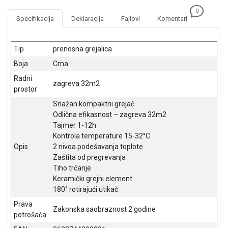
NADZOR I
0
SIGURNOSNA
Specifikacija
Deklaracija
Fajlovi
Komentari
OPREMA
SOFTWARE
Tip
prenosna grejalica
Boja
Crna
KABLOVI I
ADAPTERI
Radni
zagreva 32m2
prostor
KANCELARIJSKI
Snažan kompaktni grejač
MATERIJAL
Odlična efikasnost – zagreva 32m2
Tajmer 1-12h
SVE
Kontrola temperature 15-32°C
ZA
Opis
2 nivoa podešavanja toplote
KUĆU
Zaštita od pregrevanja
ŠKOLSKI
Tiho trčanje
PRIBOR
Keramički grejni element
180° rotirajući utikač
BICIKLE
Prava
I
Zakonska saobraznost 2 godine
potrošača:
FITNES