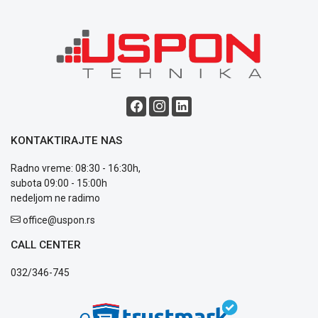
uslovi
poslovanja
Saobraznost
i
reklamacije
Usluge
prijava
kvara
Politika
privatnosti
KONTAKTIRAJTE NAS
Politika
o
Radno vreme: 08:30 - 16:30h,
kolačićima
subota 09:00 - 15:00h
Provera
nedeljom ne radimo
garancije
office@uspon.rs
OUTLET
Kontakt
CALL CENTER
WEB
KREDIT
032/346-745