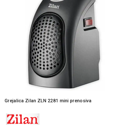
MONITORI
I
DODATNA
OPREMA
MOBILNI I
FIKSNI
TELEFONI
MALI
KUĆNI
APARATI
NEGA
LICA I
TELA
RAČUNARSKE
Grejalica Zilan ZLN 2281 mini prenosiva
KOMPONENTE
RAČUNARSKE
PERIFERIJE