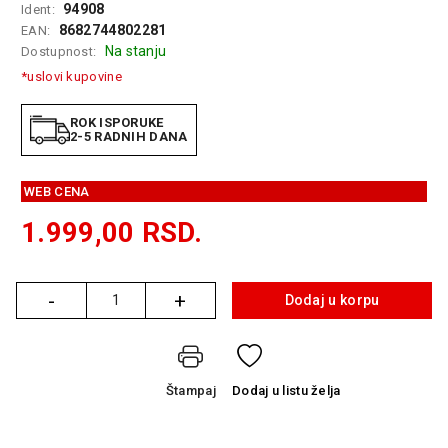
94908
Ident:
GAMING
8682744802281
EAN:
Na stanju
Dostupnost:
EELEKTRO
ZAŠTITA
*uslovi kupovine
SOLARNI
ROK ISPORUKE
SISTEMI
2-5 RADNIH DANA
MREŽNA
WEB CENA
OPREMA
1.999,00
RSD.
ŠTAMPAČI,
SKENERI I
FOTOKOPIRI
-
+
Dodaj u korpu
Količina
FOTOAPARATI
I KAMERE
GPS
Štampaj
Dodaj
u listu želja
NAVIGACIJE
VIDEO