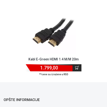
NADZOR I
SIGURNOSNA
OPREMA
SOFTWARE
KABLOVI I
ADAPTERI
KANCELARIJSKI
MATERIJAL
Kabl E-Green HDMI 1.4 M/M 20m
SVE
ZA
1.799,00
KUĆU
**cene su izražene u RSD
ŠKOLSKI
PRIBOR
BICIKLE
I
OPŠTE INFORMACIJE
FITNES