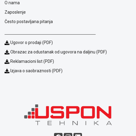
O nama
ALAT I
Zaposlenje
BAŠTA
Često postavljana pitanja
OUTLET
KRIPTO
Ugovor o prodaji (PDF)
IGRAČKE
Obrazac za odustanak od ugovora na daljinu (PDF)
Reklamacioni list (PDF)
Izjava o saobraznosti (PDF)