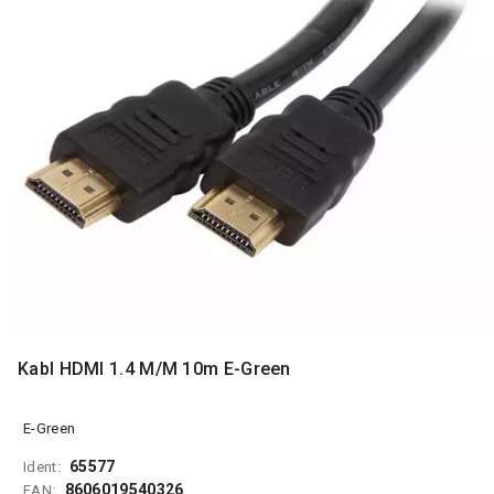
MONITORI
I
DODATNA
OPREMA
MOBILNI I
FIKSNI
TELEFONI
MALI
KUĆNI
APARATI
NEGA
LICA I
TELA
Kabl HDMI 1.4 M/M 10m E-Green
RAČUNARSKE
KOMPONENTE
E-Green
RAČUNARSKE
65577
Ident:
PERIFERIJE
8606019540326
EAN: