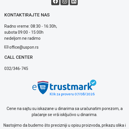
Blog
Način
KONTAKTIRAJTE NAS
plaćanja
Isporuka
Radno vreme: 08:30 - 16:30h,
Podrška
subota 09:00 - 15:00h
Opšti
nedeljom ne radimo
uslovi
office@uspon.rs
poslovanja
Saobraznost
CALL CENTER
i
reklamacije
032/346-745
Usluge
prijava
kvara
Politika
privatnosti
Politika
Cene na sajtu su iskazane u dinarima sa uračunatim porezom, a
o
plaćanje se vrši isključivo u dinarima.
kolačićima
Provera
Nastojimo da budemo što precizniji u opisu proizvoda, prikazu slika i
garancije