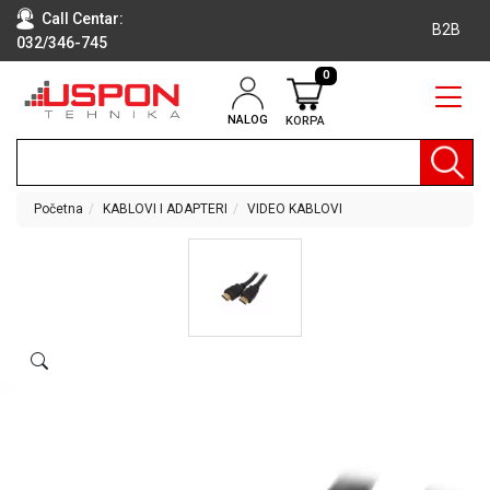
Call Centar:
B2B
032/346-745
0
NALOG
KORPA
RAČUNARI
BELA
TEHNIKA
Početna
KABLOVI I ADAPTERI
VIDEO KABLOVI
KLIME I
DODATNA
OPREMA
TV,
AUDIO,
VIDEO
LAPTOP I
TABLET
RAČUNARI