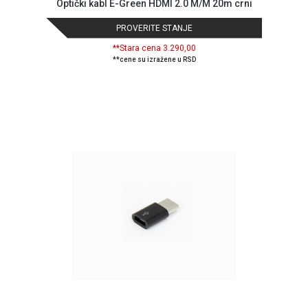
Optički kabl E-Green HDMI 2.0 M/M 20m crni
PROVERITE STANJE
**Stara cena 3.290,00
**cene su izražene u RSD