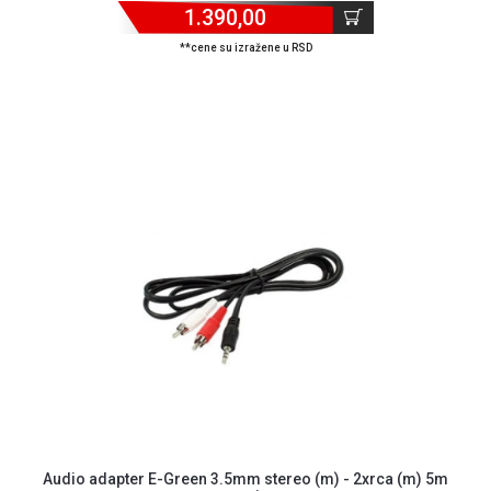
NADZOR I
1.390,00
SIGURNOSNA
**cene su izražene u RSD
OPREMA
SOFTWARE
KABLOVI I
ADAPTERI
KANCELARIJSKI
MATERIJAL
SVE
ZA
KUĆU
ŠKOLSKI
PRIBOR
BICIKLE
I
FITNES
Audio adapter E-Green 3.5mm stereo (m) - 2xrca (m) 5m