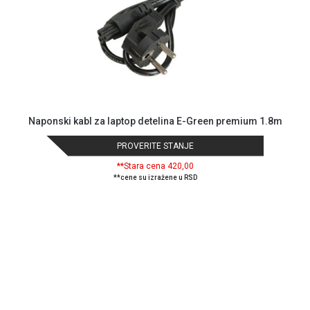
i
reklamacije
Usluge
prijava
kvara
Politika
privatnosti
Politika
Naponski kabl za laptop detelina E-Green premium 1.8m
o
kolačićima
PROVERITE STANJE
Provera
**Stara cena 420,00
garancije
**cene su izražene u RSD
OUTLET
Kontakt
WEB
KREDIT