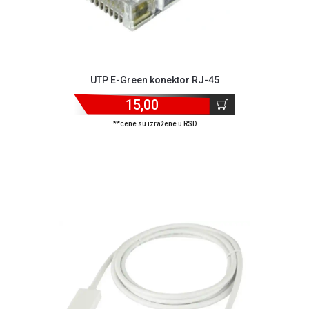
UTP E-Green konektor RJ-45
15,00
**cene su izražene u RSD