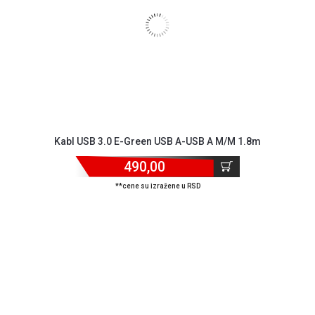
Kabl USB 3.0 E-Green USB A-USB A M/M 1.8m
490,00
**cene su izražene u RSD