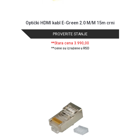
Optički HDMI kabl E-Green 2.0 M/M 15m crni
PROVERITE STANJE
**Stara cena 3.990,00
**cene su izražene u RSD