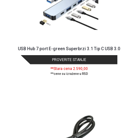
USB Hub 7 port E-green Superbrzi 3.1 Tip C USB 3.0
PROVERITE STANJE
**Stara cena 2.590,00
**cene su izražene u RSD
Blog
Način
plaćanja
Isporuka
Podrška
Opšti
uslovi
poslovanja
Saobraznost