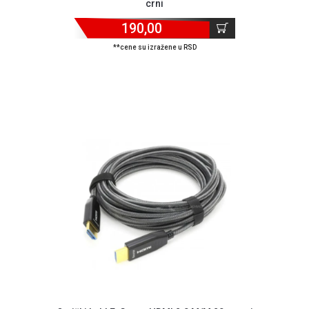
crni
ALAT I
190,00
BAŠTA
**cene su izražene u RSD
OUTLET
KRIPTO
IGRAČKE