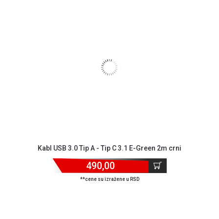
Kabl USB 3.0 Tip A - Tip C 3.1 E-Green 2m crni
490,00
**cene su izražene u RSD