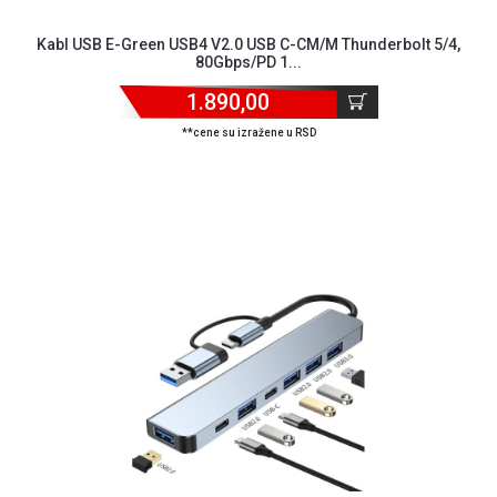
Kabl USB E-Green USB4 V2.0 USB C-CM/M Thunderbolt 5/4,
80Gbps/PD 1...
1.890,00
**cene su izražene u RSD