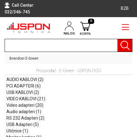
Call Centar:
B2B
032/346-745
0
NALOG
KORPA
RAČUNARI
BELA
TEHNIKA
Brendovi
E-Green
KLIME I
Proizvođač - E-Green - USPON DOO
DODATNA
OPREMA
AUDIO KABLOVI
(2)
PCI ADAPTERI
(6)
TV,
USB KABLOVI
(2)
AUDIO,
VIDEO KABLOVI
(21)
VIDEO
Video adapteri
(20)
Audio adapteri
(1)
LAPTOP I
RS 232 Adapteri
(2)
TABLET
USB Adapteri
(5)
RAČUNARI
Utičnice
(1)