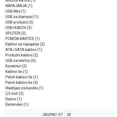
Mrežne kartice
(1)
MONITORI
NAPAJANJA
(1)
I
USB Mini
(1)
DODATNA
USB za štampač
(1)
OPREMA
USB produžni
(3)
MOBILNI I
USB HUBOVI
(3)
FIKSNI
SPLITERI
(2)
TELEFONI
PCMCIA KARTICE
(1)
Kablovi za napajanje
(2)
MALI
ATA i SATA kablovi
(1)
KUĆNI
Produžni kablovi
(2)
APARATI
USB za telefon
(6)
Konektori
(2)
NEGA
Kablovi 5e
(1)
LICA I
Patch kablovi 5e
(1)
TELA
Patch kablovi 6e
(4)
Hladnjaci za kućišta
(1)
RAČUNARSKE
2,5 inch
(2)
KOMPONENTE
Razno
(1)
Ekstenderi
(1)
RAČUNARSKE
PERIFERIJE
UKUPNO: 97
20