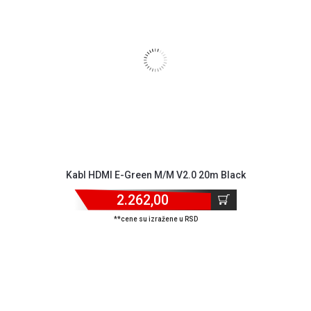
Kabl HDMI E-Green M/M V2.0 20m Black
2.262,00
**cene su izražene u RSD