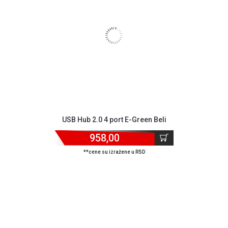
USB Hub 2.0 4 port E-Green Beli
958,00
**cene su izražene u RSD