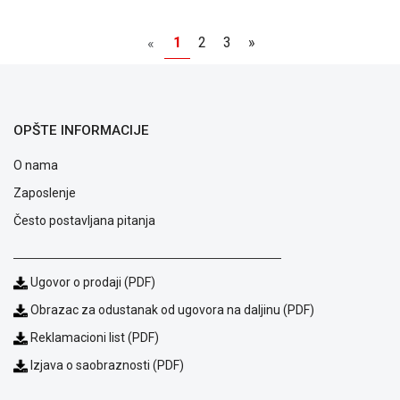
1
2
3
»
«
OPŠTE INFORMACIJE
O nama
Zaposlenje
Često postavljana pitanja
Ugovor o prodaji (PDF)
Obrazac za odustanak od ugovora na daljinu (PDF)
Reklamacioni list (PDF)
Izjava o saobraznosti (PDF)