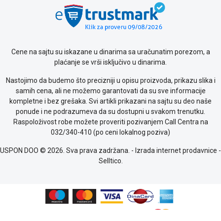
Cene na sajtu su iskazane u dinarima sa uračunatim porezom, a
plaćanje se vrši isključivo u dinarima.
Nastojimo da budemo što precizniji u opisu proizvoda, prikazu slika i
samih cena, ali ne možemo garantovati da su sve informacije
kompletne i bez grešaka. Svi artikli prikazani na sajtu su deo naše
ponude i ne podrazumeva da su dostupni u svakom trenutku.
Raspoloživost robe možete proveriti pozivanjem Call Centra na
032/340-410 (po ceni lokalnog poziva)
USPON DOO © 2026. Sva prava zadržana. -
Izrada internet prodavnice
-
Selltico.