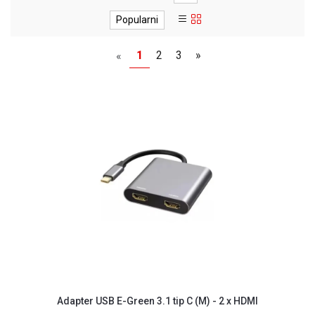
GAMING
Popularni
EELEKTRO
ZAŠTITA
1
2
3
»
«
SOLARNI
SISTEMI
MREŽNA
OPREMA
ŠTAMPAČI,
SKENERI I
FOTOKOPIRI
FOTOAPARATI
I KAMERE
GPS
NAVIGACIJE
Adapter USB E-Green 3.1 tip C (M) - 2 x HDMI
VIDEO