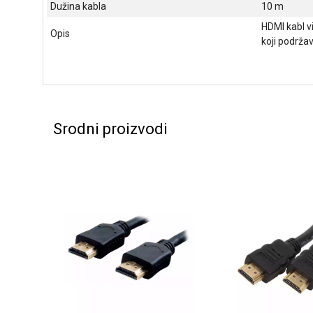
Dužina kabla
10 m
HDMI kabl vi
Opis
koji podrža
Srodni proizvodi