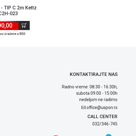
- TIP C 2m Kettz
C2H-023
90,00
su izražene u RSD
KONTAKTIRAJTE NAS
Radno vreme: 08:30 - 16:30h,
subota 09:00 - 15:00h
nedeljom ne radimo
office@uspon.rs
CALL CENTER
032/346-745