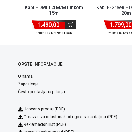
Kabl HDMI 1.4 M/M Linkom
Kabl E-Green H
15m
20m
1.490,00
1.799,00
**cene su izražene u RSD
**cene su izraž
OPŠTE INFORMACIJE
O nama
Zaposlenje
Često postavljana pitanja
Ugovor o prodaji (PDF)
Obrazac za odustanak od ugovora na daljinu (PDF)
Reklamacioni list (PDF)
Izjava o saobraznosti (PDF)