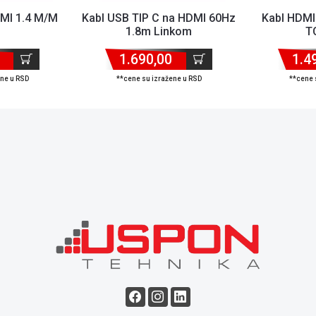
DMI 1.4 M/M
Kabl USB TIP C na HDMI 60Hz
Kabl HDMI 
1.8m Linkom
T
1.690,00
1.4
ene u RSD
**cene su izražene u RSD
**cene 