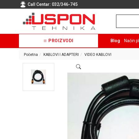
Call Centar:
032/346-745
PROIZVODI
Blog
Način p
Početna
KABLOVI I ADAPTERI
VIDEO KABLOVI