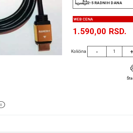
2-5 RADNIH DANA
WEB CENA
1.590,00
RSD.
-
Količina
Količina
Št
0