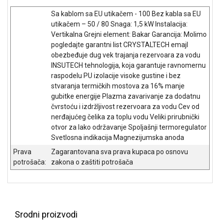
NADZOR I
Sa kablom sa EU utikačem - 100 Bez kabla sa EU
SIGURNOSNA
OPREMA
utikačem – 50 / 80 Snaga: 1,5 kW Instalacija:
Vertikalna Grejni element: Bakar Garancija: Molimo
SOFTWARE
pogledajte garantni list CRYSTALTECH emajl
obezbeđuje dug vek trajanja rezervoara za vodu
KABLOVI I
INSUTECH tehnologija, koja garantuje ravnomernu
ADAPTERI
raspodelu PU izolacije visoke gustine i bez
stvaranja termičkih mostova za 16% manje
KANCELARIJSKI
gubitke energije Plazma zavarivanje za dodatnu
MATERIJAL
čvrstoću i izdržljivost rezervoara za vodu Cev od
nerđajućeg čelika za toplu vodu Veliki prirubnički
SVE
otvor za lako održavanje Spoljašnji termoregulator
ZA
Svetlosna indikacija Magnezijumska anoda
KUĆU
Prava
Zagarantovana sva prava kupaca po osnovu
ŠKOLSKI
potrošača:
zakona o zaštiti potrošača
PRIBOR
BICIKLE
I
FITNES
Srodni proizvodi