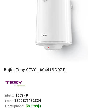
MONITORI
I
DODATNA
OPREMA
MOBILNI I
FIKSNI
TELEFONI
MALI
KUĆNI
APARATI
NEGA
Bojler Tesy CTVOL 804415 D07 R
LICA I
TELA
RAČUNARSKE
KOMPONENTE
107349
Ident:
RAČUNARSKE
3800879132324
EAN:
PERIFERIJE
Na stanju
Dostupnost: