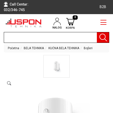
Call Centar:
B2B
032/346-745
0
NALOG
KORPA
RAČUNARI
BELA
TEHNIKA
Početna
BELA TEHNIKA
KUĆNA BELA TEHNIKA
Bojleri
KLIME I
DODATNA
OPREMA
TV,
AUDIO,
VIDEO
LAPTOP I
TABLET
RAČUNARI