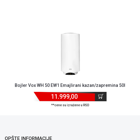
ALAT I
BAŠTA
OUTLET
KRIPTO
IGRAČKE
Bojler Vox WH 50 EW1 Emajlirani kazan/zapremina 50l
11.999,00
**cene su izražene u RSD
OPŠTE INFORMACIJE