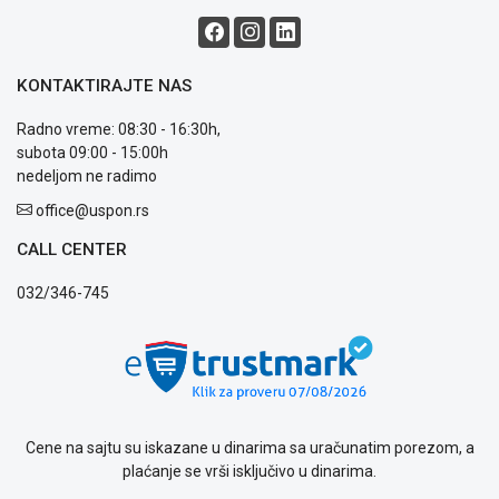
i
reklamacije
Usluge
prijava
KONTAKTIRAJTE NAS
kvara
Politika
Radno vreme: 08:30 - 16:30h,
privatnosti
subota 09:00 - 15:00h
Politika
nedeljom ne radimo
o
office@uspon.rs
kolačićima
Provera
CALL CENTER
garancije
OUTLET
032/346-745
Kontakt
WEB
KREDIT
Cene na sajtu su iskazane u dinarima sa uračunatim porezom, a
plaćanje se vrši isključivo u dinarima.