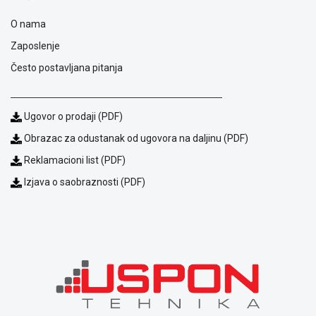
O nama
Zaposlenje
Često postavljana pitanja
Ugovor o prodaji (PDF)
Obrazac za odustanak od ugovora na daljinu (PDF)
Reklamacioni list (PDF)
Izjava o saobraznosti (PDF)
Blog
Način
plaćanja
Isporuka
Podrška
Opšti
uslovi
poslovanja
Saobraznost