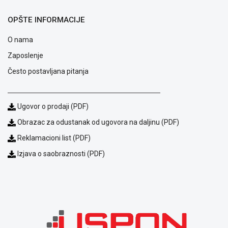
ALAT I
OPŠTE INFORMACIJE
BAŠTA
O nama
OUTLET
Zaposlenje
KRIPTO
Često postavljana pitanja
IGRAČKE
Ugovor o prodaji (PDF)
Obrazac za odustanak od ugovora na daljinu (PDF)
Reklamacioni list (PDF)
Izjava o saobraznosti (PDF)