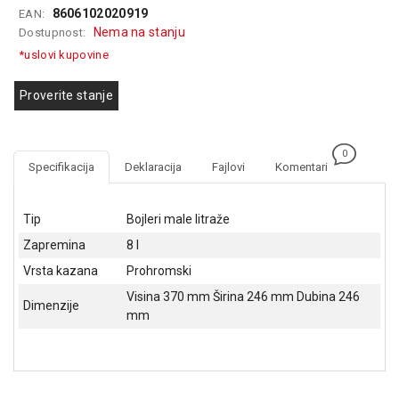
8606102020919
EAN:
GAMING
Nema na stanju
Dostupnost:
EELEKTRO
*uslovi kupovine
ZAŠTITA
Proverite stanje
SOLARNI
SISTEMI
0
MREŽNA
Specifikacija
Deklaracija
Fajlovi
Komentari
OPREMA
ŠTAMPAČI,
Tip
Bojleri male litraže
SKENERI I
Zapremina
8 l
FOTOKOPIRI
Vrsta kazana
Prohromski
FOTOAPARATI
Visina 370 mm Širina 246 mm Dubina 246
I KAMERE
Dimenzije
mm
GPS
NAVIGACIJE
VIDEO