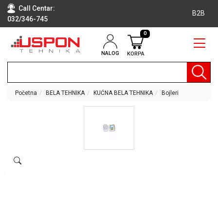
Call Centar:
B2B
032/346-745
0
NALOG
KORPA
RAČUNARI
BELA
TEHNIKA
Početna
BELA TEHNIKA
KUĆNA BELA TEHNIKA
Bojleri
KLIME I
DODATNA
OPREMA
TV,
AUDIO,
VIDEO
LAPTOP I
TABLET
RAČUNARI