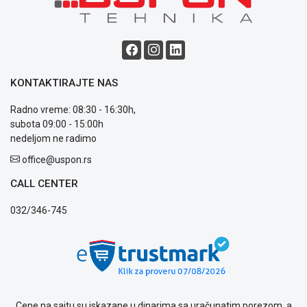
Blog
Način
plaćanja
Isporuka
KONTAKTIRAJTE NAS
Podrška
Radno vreme: 08:30 - 16:30h,
Opšti
subota 09:00 - 15:00h
uslovi
nedeljom ne radimo
poslovanja
Saobraznost
office@uspon.rs
i
reklamacije
CALL CENTER
Usluge
032/346-745
prijava
kvara
Politika
privatnosti
Politika
o
kolačićima
Cene na sajtu su iskazane u dinarima sa uračunatim porezom, a