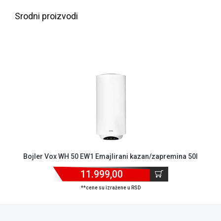
NADZOR I
SIGURNOSNA
Srodni proizvodi
OPREMA
SOFTWARE
KABLOVI I
ADAPTERI
KANCELARIJSKI
MATERIJAL
SVE
ZA
KUĆU
Bojler Vox WH 50 EW1 Emajlirani kazan/zapremina 50l
ŠKOLSKI
PRIBOR
11.999,00
**cene su izražene u RSD
BICIKLE
I
FITNES