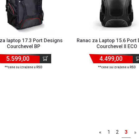
za laptop 17.3 Port Designs
Ranac za Laptop 15.6 Port
Courchevel BP
Courchevel II ECO
5.599,00
4.499,00
**cene su izražene u RSD
**cene su izražene u RSD
«
1
2
3
»