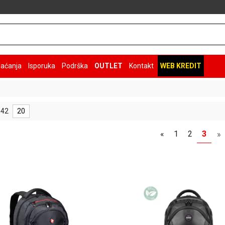
laćanja
Isporuka
Podrška
OUTLET
Kontakt
WEB KREDIT
 42
20
«
1
2
3
»