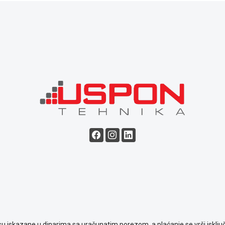
su iskazane u dinarima sa uračunatim porezom, a plaćanje se vrši isključ