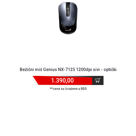
MONITORI
I
DODATNA
OPREMA
MOBILNI I
FIKSNI
TELEFONI
MALI
KUĆNI
APARATI
Bežični miš Genius NX-7125 1200dpi sivi - optički
1.390,00
NEGA
LICA I
**cene su izražene u RSD
TELA
RAČUNARSKE
KOMPONENTE
RAČUNARSKE
PERIFERIJE