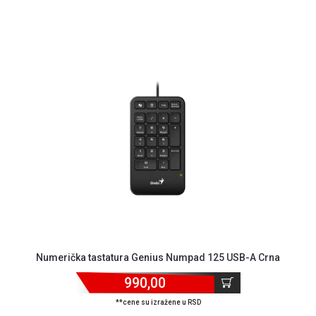
Numerička tastatura Genius Numpad 125 USB-A Crna
990,00
**cene su izražene u RSD