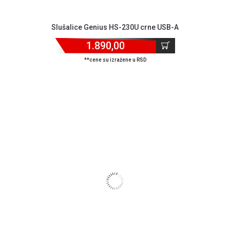
Slušalice Genius HS-230U crne USB-A
1.890,00
**cene su izražene u RSD