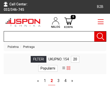
Call Centar:
B2B
032/346-745
0
NALOG
KORPA
RAČUNARI
BELA
TEHNIKA
Početna
Pretraga
KLIME I
DODATNA
FILTERI
UKUPNO: 154
20
OPREMA
Popularni
TV,
AUDIO,
«
1
2
3
4
»
VIDEO
LAPTOP I
TABLET
RAČUNARI