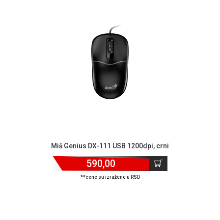
Miš Genius DX-111 USB 1200dpi, crni
590,00
**cene su izražene u RSD