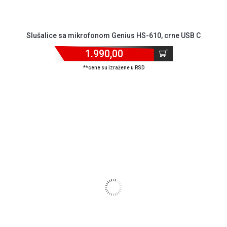
Slušalice sa mikrofonom Genius HS-610, crne USB C
1.990,00
**cene su izražene u RSD