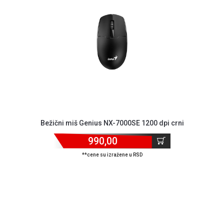
GAMING
EELEKTRO
ZAŠTITA
SOLARNI
SISTEMI
MREŽNA
OPREMA
ŠTAMPAČI,
Bežični miš Genius NX-7000SE 1200 dpi crni
SKENERI I
FOTOKOPIRI
990,00
**cene su izražene u RSD
FOTOAPARATI
I KAMERE
GPS
NAVIGACIJE
VIDEO