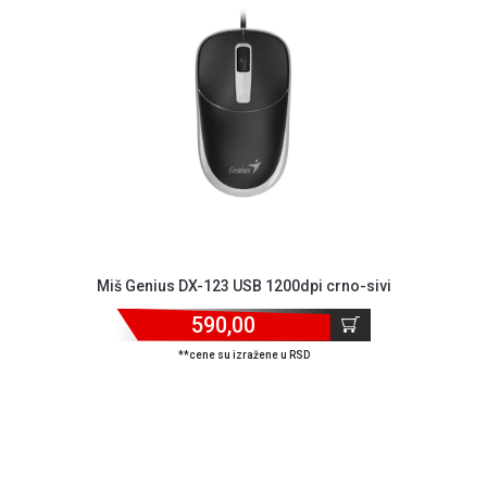
NADZOR I
SIGURNOSNA
OPREMA
SOFTWARE
KABLOVI I
ADAPTERI
KANCELARIJSKI
MATERIJAL
SVE
Miš Genius DX-123 USB 1200dpi crno-sivi
ZA
KUĆU
590,00
ŠKOLSKI
**cene su izražene u RSD
PRIBOR
BICIKLE
I
FITNES