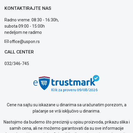
KONTAKTIRAJTE NAS
Radno vreme: 08:30 - 16:30h,
subota 09:00 - 15:00h
nedeljom ne radimo
office@uspon.rs
CALL CENTER
032/346-745
Cene na sajtu su iskazane u dinarima sa uračunatim porezom, a
plaćanje se vrši isključivo u dinarima.
Nastojimo da budemo što precizniji u opisu proizvoda, prikazu slika i
samih cena, ali ne možemo garantovati da su sve informacije