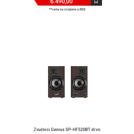
6.490,00
**cene su izražene u RSD
Blog
Način
Zvučnici Genius SP-HF520BT drvo
plaćanja