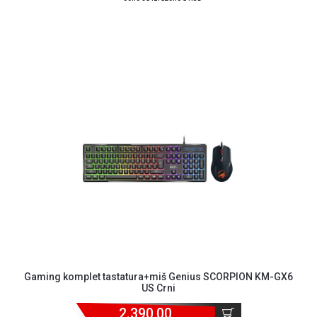
Gaming komplet tastatura+miš Genius SCORPION KM-GX6
US Crni
2.390,00