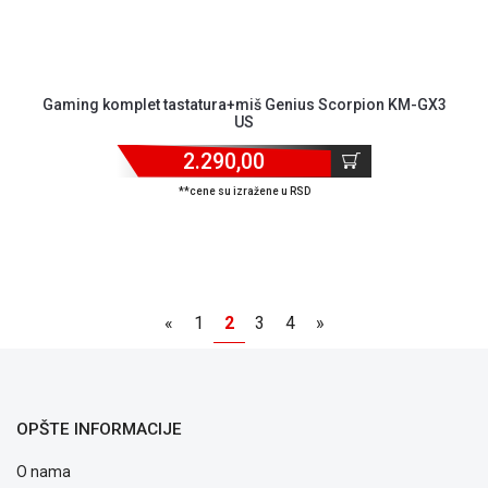
Gaming komplet tastatura+miš Genius Scorpion KM-GX3
US
2.290,00
**cene su izražene u RSD
«
1
2
3
4
»
OPŠTE INFORMACIJE
O nama