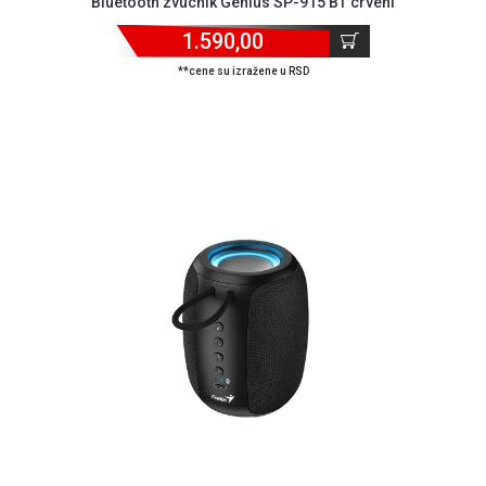
Bluetooth zvucnik Genius SP-915 BT crveni
KREDIT
1.590,00
**cene su izražene u RSD