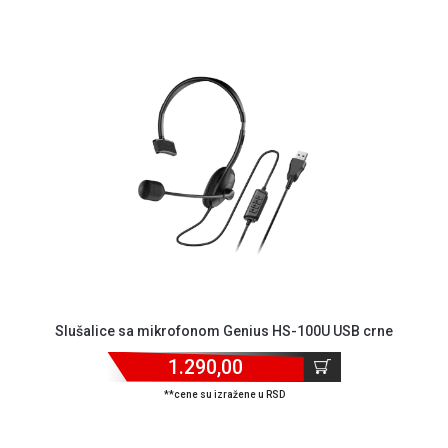
Slušalice sa mikrofonom Genius HS-100U USB crne
1.290,00
**cene su izražene u RSD