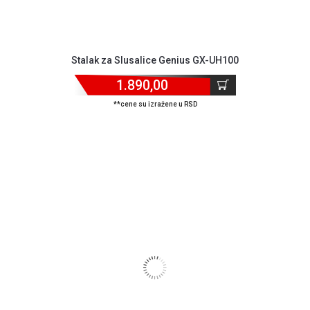
Stalak za Slusalice Genius GX-UH100
1.890,00
**cene su izražene u RSD