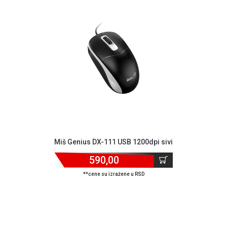
ALAT I
BAŠTA
OUTLET
KRIPTO
IGRAČKE
Miš Genius DX-111 USB 1200dpi sivi
590,00
**cene su izražene u RSD