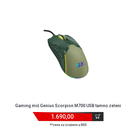
Gaming miš Genius Scorpion M700 USB tamno zeleni
1.690,00
**cene su izražene u RSD