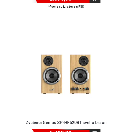
**cene su izražene u RSD
Zvučnici Genius SP-HF520BT svetlo braon