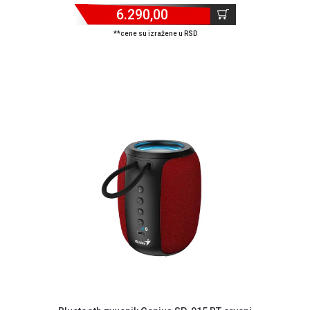
Isporuka
6.290,00
Podrška
**cene su izražene u RSD
Opšti
uslovi
poslovanja
Saobraznost
i
reklamacije
Usluge
prijava
kvara
Politika
privatnosti
Politika
o
kolačićima
Provera
garancije
OUTLET
Kontakt
WEB