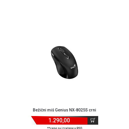
Bežični miš Genius NX-8025S crni
1.290,00
**cene su izražene u RSD