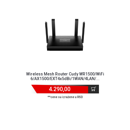
NADZOR I
SIGURNOSNA
OPREMA
SOFTWARE
KABLOVI I
ADAPTERI
KANCELARIJSKI
MATERIJAL
SVE
Wireless Mesh Router Cudy WR1500/WiFi
ZA
6/AX1500/EXT4x5dBi/1WAN/4LAN/...
KUĆU
4.290,00
ŠKOLSKI
**cene su izražene u RSD
PRIBOR
BICIKLE
I
FITNES