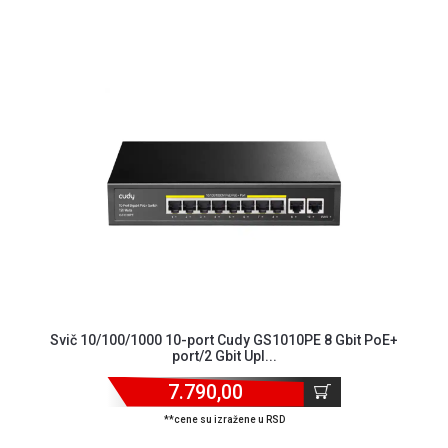
Svič 10/100/1000 10-port Cudy GS1010PE 8 Gbit PoE+
port/2 Gbit Upl...
7.790,00
**cene su izražene u RSD