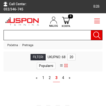
Call Centar:
B2B
032/346-745
0
NALOG
KORPA
RAČUNARI
BELA
TEHNIKA
Početna
Pretraga
KLIME I
DODATNA
FILTERI
UKUPNO: 68
20
OPREMA
Popularni
TV,
AUDIO,
«
1
2
3
4
»
VIDEO
LAPTOP I
TABLET
RAČUNARI