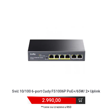
Svič 10/100 6-port Cudy FS1006P PoE+/65W/ 2× Uplink
2.990,00
**cene su izražene u RSD