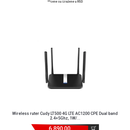
**cene su izražene u RSD
Wireless ruter Cudy LT500 4G LTE AC1200 CPE Dual band
2.4+5Ghz, 1W/...
6.890,00