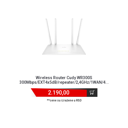
ALAT I
BAŠTA
OUTLET
KRIPTO
IGRAČKE
Wireless Router Cudy WR300S
300Mbps/EXT4x5dB/repeater/2,4GHz/1WAN/4...
2.190,00
**cene su izražene u RSD