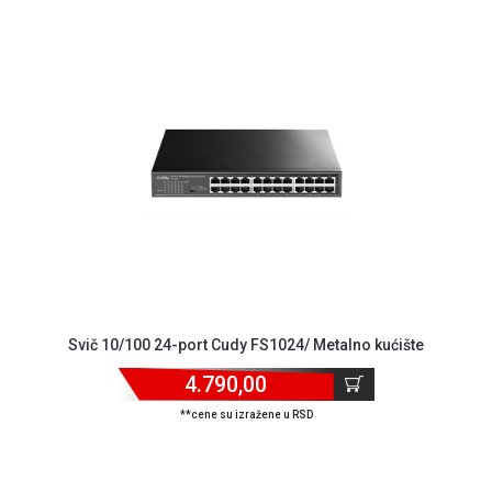
Svič 10/100 24-port Cudy FS1024/ Metalno kućište
4.790,00
**cene su izražene u RSD