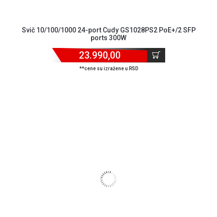
Svič 10/100/1000 24-port Cudy GS1028PS2 PoE+/2 SFP
ports 300W
23.990,00
**cene su izražene u RSD