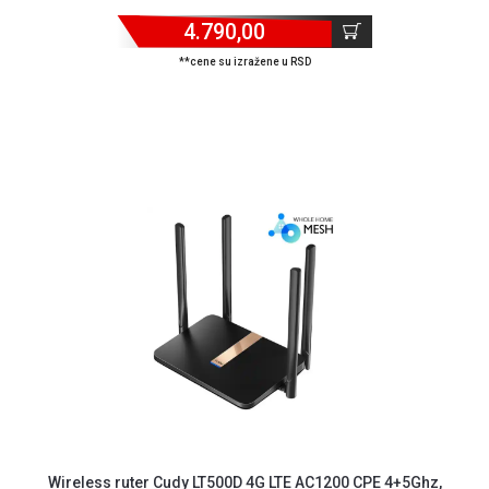
Isporuka
4.790,00
Podrška
Opšti
**cene su izražene u RSD
uslovi
poslovanja
Saobraznost
i
reklamacije
Usluge
prijava
kvara
Politika
privatnosti
Politika
o
kolačićima
Provera
garancije
OUTLET
Kontakt
WEB
Wireless ruter Cudy LT500D 4G LTE AC1200 CPE 4+5Ghz,