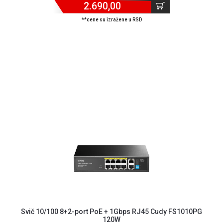
2.690,00
**cene su izražene u RSD
Blog
Način
Svič 10/100 8+2-port PoE + 1Gbps RJ45 Cudy FS1010PG
plaćanja
120W