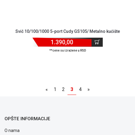
Svič 10/100/1000 5-port Cudy GS105/ Metalno kućište
1.390,00
**cene su izražene u RSD
«
1
2
3
4
»
OPŠTE INFORMACIJE
O nama