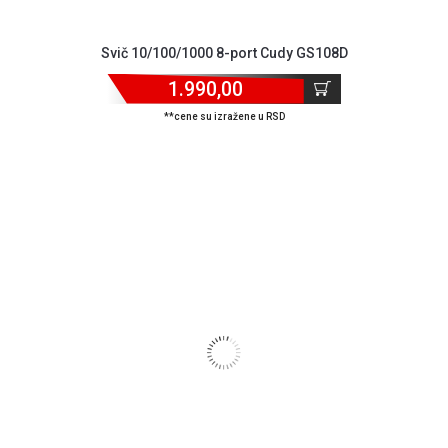
Svič 10/100/1000 8-port Cudy GS108D
1.990,00
**cene su izražene u RSD