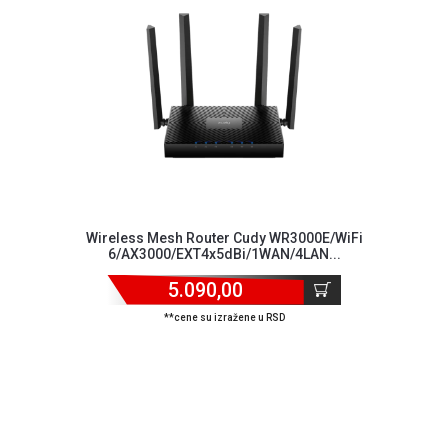
GAMING
EELEKTRO
ZAŠTITA
SOLARNI
SISTEMI
MREŽNA
OPREMA
ŠTAMPAČI,
Wireless Mesh Router Cudy WR3000E/WiFi
6/AX3000/EXT4x5dBi/1WAN/4LAN...
SKENERI I
FOTOKOPIRI
5.090,00
FOTOAPARATI
**cene su izražene u RSD
I KAMERE
GPS
NAVIGACIJE
VIDEO