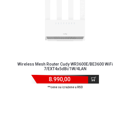
MONITORI
I
DODATNA
OPREMA
MOBILNI I
FIKSNI
TELEFONI
MALI
KUĆNI
Wireless Mesh Router Cudy WR3600E/BE3600 WiFi
APARATI
7/EXT4x5dBi/1W/4LAN
NEGA
8.990,00
LICA I
**cene su izražene u RSD
TELA
RAČUNARSKE
KOMPONENTE
RAČUNARSKE
PERIFERIJE