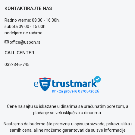
KONTAKTIRAJTE NAS
Radno vreme: 08:30 - 16:30h,
subota 09:00 - 15:00h
nedeljom ne radimo
office@uspon.rs
CALL CENTER
032/346-745
Cene na sajtu su iskazane u dinarima sa uračunatim porezom, a
plaćanje se vrši isključivo u dinarima.
Nastojimo da budemo što precizniji u opisu proizvoda, prikazu slika i
samih cena, ali ne možemo garantovati da su sve informacije