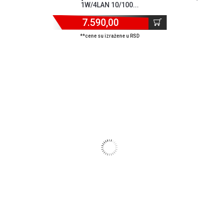
KREDIT
1W/4LAN 10/100...
7.590,00
**cene su izražene u RSD