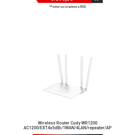
**cene su izražene u RSD
Wireless Router Cudy WR1200
AC1200/EXT4x5dBi/1WAN/4LAN/repeater/AP