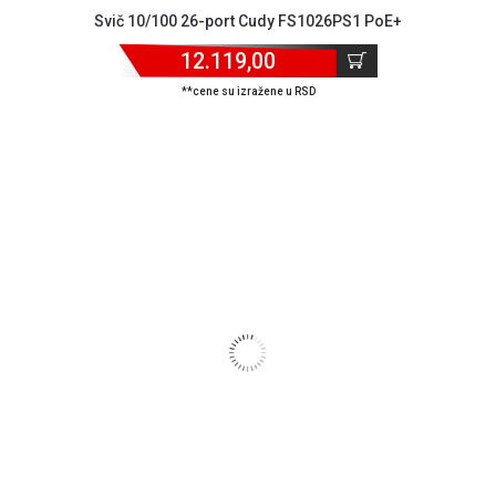
Svič 10/100 26-port Cudy FS1026PS1 PoE+
12.119,00
**cene su izražene u RSD