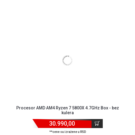
Blog
Način
plaćanja
Isporuka
Podrška
Opšti
uslovi
poslovanja
Saobraznost
i
reklamacije
Usluge
prijava
Procesor AMD AM4 Ryzen 7 5800X 4.7GHz Box - bez
kvara
kulera
Politika
privatnosti
30.990,00
Politika
**cene su izražene u RSD
o