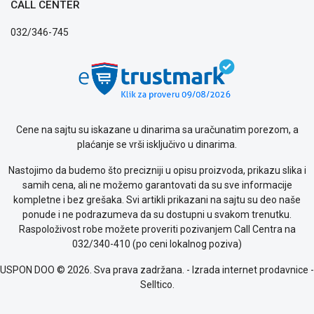
CALL CENTER
032/346-745
Cene na sajtu su iskazane u dinarima sa uračunatim porezom, a
plaćanje se vrši isključivo u dinarima.
Nastojimo da budemo što precizniji u opisu proizvoda, prikazu slika i
samih cena, ali ne možemo garantovati da su sve informacije
kompletne i bez grešaka. Svi artikli prikazani na sajtu su deo naše
ponude i ne podrazumeva da su dostupni u svakom trenutku.
Raspoloživost robe možete proveriti pozivanjem Call Centra na
032/340-410 (po ceni lokalnog poziva)
USPON DOO © 2026. Sva prava zadržana. -
Izrada internet prodavnice
-
Selltico.