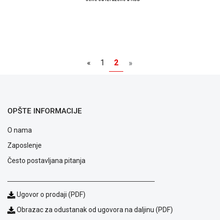
«
1
2
»
OPŠTE INFORMACIJE
O nama
Zaposlenje
Često postavljana pitanja
Ugovor o prodaji (PDF)
Obrazac za odustanak od ugovora na daljinu (PDF)