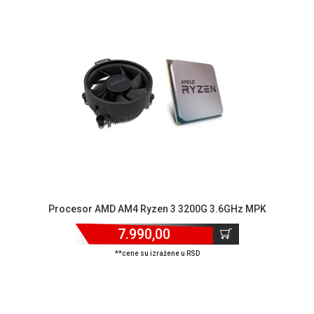
ALAT I
BAŠTA
OUTLET
KRIPTO
IGRAČKE
Procesor AMD AM4 Ryzen 3 3200G 3.6GHz MPK
7.990,00
**cene su izražene u RSD