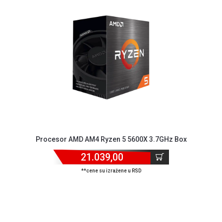
NADZOR I
SIGURNOSNA
OPREMA
SOFTWARE
KABLOVI I
ADAPTERI
KANCELARIJSKI
MATERIJAL
SVE
ZA
Procesor AMD AM4 Ryzen 5 5600X 3.7GHz Box
KUĆU
21.039,00
ŠKOLSKI
**cene su izražene u RSD
PRIBOR
BICIKLE
I
FITNES