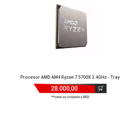
MONITORI
I
DODATNA
OPREMA
MOBILNI I
FIKSNI
TELEFONI
MALI
KUĆNI
APARATI
Procesor AMD AM4 Ryzen 7 5700X 3.4GHz - Tray
NEGA
28.000,00
LICA I
TELA
**cene su izražene u RSD
RAČUNARSKE
KOMPONENTE
RAČUNARSKE
PERIFERIJE