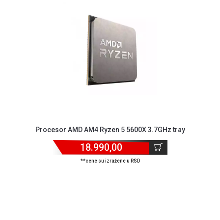
GAMING
EELEKTRO
ZAŠTITA
SOLARNI
SISTEMI
MREŽNA
OPREMA
ŠTAMPAČI,
SKENERI I
Procesor AMD AM4 Ryzen 5 5600X 3.7GHz tray
FOTOKOPIRI
18.990,00
FOTOAPARATI
**cene su izražene u RSD
I KAMERE
GPS
NAVIGACIJE
VIDEO