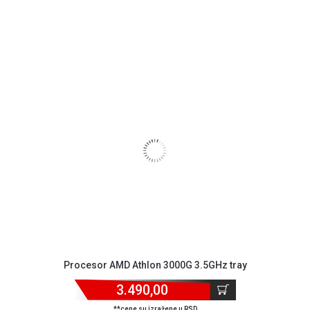
kolačićima
Provera
garancije
OUTLET
Kontakt
WEB
KREDIT
Procesor AMD Athlon 3000G 3.5GHz tray
3.490,00
**cene su izražene u RSD