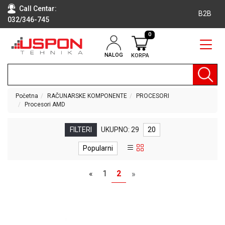
Call Centar:
B2B
032/346-745
0
NALOG
KORPA
RAČUNARI
BELA
TEHNIKA
Početna
RAČUNARSKE KOMPONENTE
PROCESORI
Procesori AMD
KLIME I
DODATNA
OPREMA
FILTERI
UKUPNO: 29
20
TV,
Popularni
AUDIO,
VIDEO
«
1
2
»
LAPTOP I
TABLET
RAČUNARI