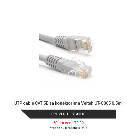
UTP cable CAT 5E sa konektorima Velteh UT-C005 0.5m
PROVERITE STANJE
**Stara cena 79,00
**cene su izražene u RSD