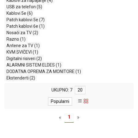
Kablovi za napajanje
(4)
MONITORI
USB za telefon
(5)
I
Kablovi 5e
(6)
DODATNA
Patch kablovi 5e
(7)
OPREMA
Patch kablovi 6e
(1)
MOBILNI I
Nosači za TV
(2)
FIKSNI
Razno
(1)
TELEFONI
Antene za TV
(1)
KVM SVIČEVI
(1)
MALI
Digitalni risiveri
(2)
KUĆNI
ALARMNI SISTEM ELDES
(1)
APARATI
DODATNA OPREMA ZA MONITORE
(1)
Ekstenderti
(2)
NEGA
LICA I
UKUPNO: 7
20
TELA
Popularni
RAČUNARSKE
KOMPONENTE
1
«
»
RAČUNARSKE
PERIFERIJE