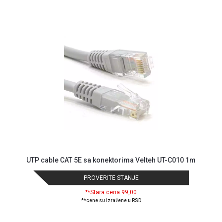
UTP cable CAT 5E sa konektorima Velteh UT-C010 1m
PROVERITE STANJE
**Stara cena 99,00
**cene su izražene u RSD