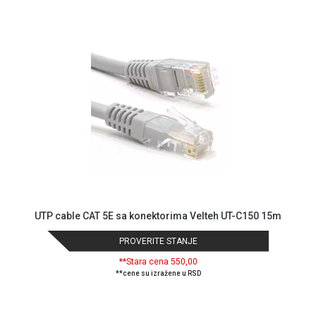
ALAT I
BAŠTA
OUTLET
KRIPTO
IGRAČKE
UTP cable CAT 5E sa konektorima Velteh UT-C150 15m
PROVERITE STANJE
**Stara cena 550,00
**cene su izražene u RSD