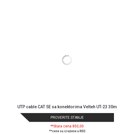
Blog
Način
UTP cable CAT 5E sa konektorima Velteh UT-23 30m
plaćanja
Isporuka
PROVERITE STANJE
Podrška
**Stara cena 850,00
Opšti
**cene su izražene u RSD