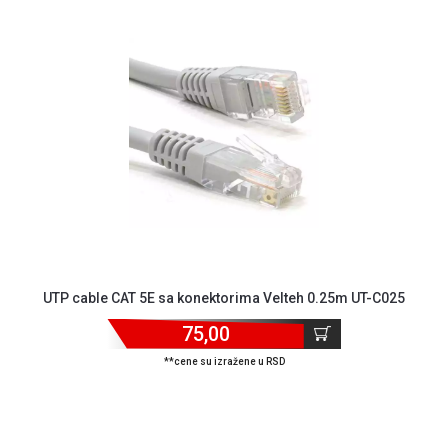
NADZOR I
SIGURNOSNA
OPREMA
SOFTWARE
KABLOVI I
ADAPTERI
KANCELARIJSKI
MATERIJAL
SVE
ZA
KUĆU
UTP cable CAT 5E sa konektorima Velteh 0.25m UT-C025
ŠKOLSKI
75,00
PRIBOR
**cene su izražene u RSD
BICIKLE
I
FITNES