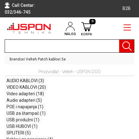
Call Centar:
B2B
032/346-745
0
NALOG
KORPA
RAČUNARI
BELA
TEHNIKA
Brendovi
Velteh
Patch kablovi 5e
KLIME I
Proizvođač - Velteh - USPON DOO
DODATNA
OPREMA
AUDIO KABLOVI
(3)
VIDEO KABLOVI
(20)
TV,
Video adapteri
(18)
AUDIO,
Audio adapteri
(5)
VIDEO
POE i napajanja
(1)
USB za štampač
(1)
LAPTOP I
USB produžni
(1)
TABLET
USB HUBOVI
(1)
RAČUNARI
SPLITERI
(5)