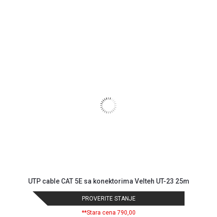
uslovi
poslovanja
Saobraznost
i
reklamacije
Usluge
prijava
kvara
Politika
privatnosti
Politika
o
kolačićima
Provera
garancije
OUTLET
Kontakt
WEB
UTP cable CAT 5E sa konektorima Velteh UT-23 25m
KREDIT
PROVERITE STANJE
**Stara cena 790,00