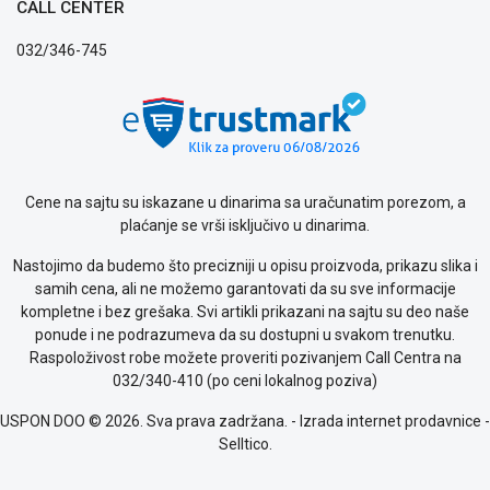
CALL CENTER
032/346-745
Cene na sajtu su iskazane u dinarima sa uračunatim porezom, a
plaćanje se vrši isključivo u dinarima.
Nastojimo da budemo što precizniji u opisu proizvoda, prikazu slika i
samih cena, ali ne možemo garantovati da su sve informacije
kompletne i bez grešaka. Svi artikli prikazani na sajtu su deo naše
ponude i ne podrazumeva da su dostupni u svakom trenutku.
Raspoloživost robe možete proveriti pozivanjem Call Centra na
032/340-410 (po ceni lokalnog poziva)
USPON DOO © 2026. Sva prava zadržana. -
Izrada internet prodavnice
-
Selltico.