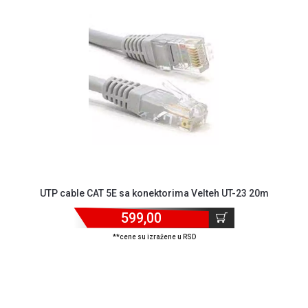
GAMING
EELEKTRO
ZAŠTITA
SOLARNI
SISTEMI
MREŽNA
OPREMA
ŠTAMPAČI,
SKENERI I
FOTOKOPIRI
UTP cable CAT 5E sa konektorima Velteh UT-23 20m
599,00
FOTOAPARATI
I KAMERE
**cene su izražene u RSD
GPS
NAVIGACIJE
VIDEO