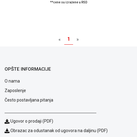
**cene su izražene u RSD
1
«
»
OPŠTE INFORMACIJE
O nama
Zaposlenje
Često postavljana pitanja
Ugovor o prodaji (PDF)
Obrazac za odustanak od ugovora na daljinu (PDF)