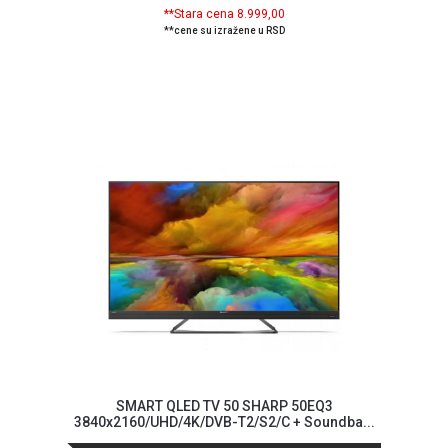
**Stara cena 8.999,00
ALAT I
**cene su izražene u RSD
BAŠTA
OUTLET
KRIPTO
IGRAČKE
SMART QLED TV 50 SHARP 50EQ3
3840x2160/UHD/4K/DVB-T2/S2/C + Soundba...