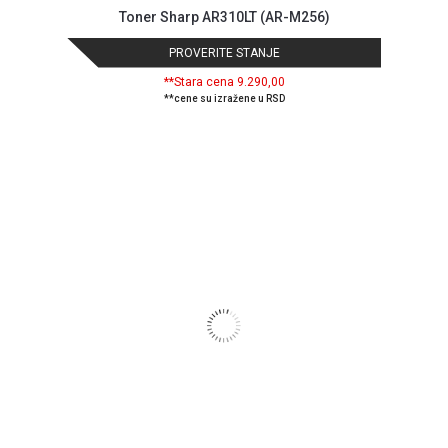
Podrška
Toner Sharp AR310LT (AR-M256)
Opšti
PROVERITE STANJE
uslovi
poslovanja
**Stara cena 9.290,00
Saobraznost
**cene su izražene u RSD
i
reklamacije
Usluge
prijava
kvara
Politika
privatnosti
Politika
o
kolačićima
Provera
garancije
OUTLET
Kontakt
WEB
KREDIT