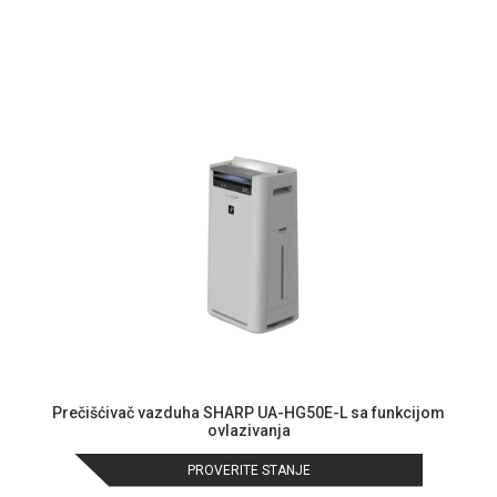
GAMING
EELEKTRO
ZAŠTITA
SOLARNI
SISTEMI
MREŽNA
OPREMA
ŠTAMPAČI,
SKENERI I
FOTOKOPIRI
FOTOAPARATI
I KAMERE
Prečišćivač vazduha SHARP UA-HG50E-L sa funkcijom
GPS
ovlazivanja
NAVIGACIJE
PROVERITE STANJE
VIDEO