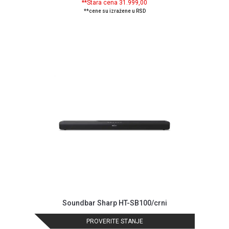
**Stara cena 31.999,00
NADZOR I
**cene su izražene u RSD
SIGURNOSNA
OPREMA
SOFTWARE
KABLOVI I
ADAPTERI
KANCELARIJSKI
MATERIJAL
SVE
ZA
KUĆU
ŠKOLSKI
PRIBOR
BICIKLE
Soundbar Sharp HT-SB100/crni
I
FITNES
PROVERITE STANJE