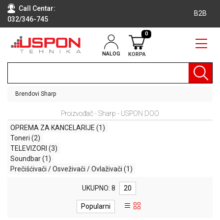
Call Centar:
B2B
032/346-745
0
NALOG
KORPA
RAČUNARI
BELA
TEHNIKA
Brendovi
Sharp
KLIME I
Proizvođač - Sharp - USPON DOO
DODATNA
OPREMA
OPREMA ZA KANCELARIJE
(1)
Toneri
(2)
TV,
TELEVIZORI
(3)
AUDIO,
Soundbar
(1)
VIDEO
Prečišćivači / Osveživači / Ovlaživači
(1)
LAPTOP I
UKUPNO: 8
20
TABLET
RAČUNARI
Popularni