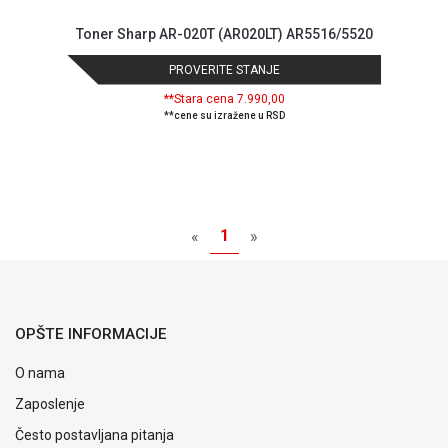
Toner Sharp AR-020T (AR020LT) AR5516/5520
PROVERITE STANJE
**Stara cena 7.990,00
**cene su izražene u RSD
1
«
»
OPŠTE INFORMACIJE
O nama
Zaposlenje
Često postavljana pitanja