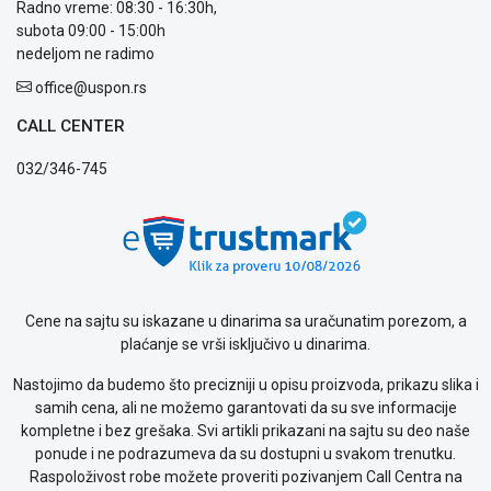
Radno vreme: 08:30 - 16:30h,
subota 09:00 - 15:00h
nedeljom ne radimo
office@uspon.rs
CALL CENTER
032/346-745
Cene na sajtu su iskazane u dinarima sa uračunatim porezom, a
plaćanje se vrši isključivo u dinarima.
Nastojimo da budemo što precizniji u opisu proizvoda, prikazu slika i
samih cena, ali ne možemo garantovati da su sve informacije
kompletne i bez grešaka. Svi artikli prikazani na sajtu su deo naše
ponude i ne podrazumeva da su dostupni u svakom trenutku.
Raspoloživost robe možete proveriti pozivanjem Call Centra na