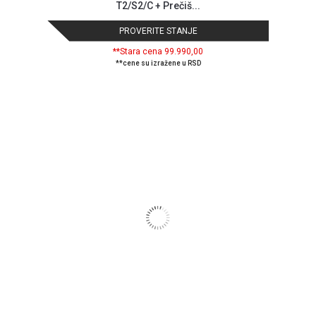
T2/S2/C + Prečiš...
PROVERITE STANJE
**Stara cena 99.990,00
**cene su izražene u RSD
Blog
Način
plaćanja
Isporuka