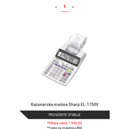
MONITORI
1
«
»
I
DODATNA
OPREMA
MOBILNI I
FIKSNI
TELEFONI
MALI
KUĆNI
APARATI
NEGA
LICA I
TELA
RAČUNARSKE
Računarska mašina Sharp EL-1750V
KOMPONENTE
PROVERITE STANJE
RAČUNARSKE
PERIFERIJE
**Stara cena 7.990,00
**cene su izražene u RSD