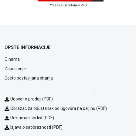
**cene su izražene u RSD
ALAT I
BAŠTA
OUTLET
KRIPTO
OPŠTE INFORMACIJE
IGRAČKE
O nama
Zaposlenje
Često postavljana pitanja
Ugovor o prodaji (PDF)
Obrazac za odustanak od ugovora na daljinu (PDF)
Reklamacioni list (PDF)
Izjava o saobraznosti (PDF)