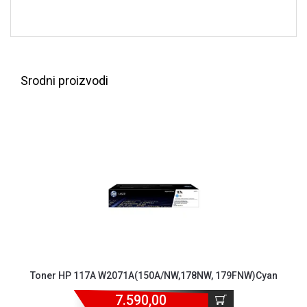
NADZOR I
SIGURNOSNA
OPREMA
SOFTWARE
Srodni proizvodi
KABLOVI I
ADAPTERI
KANCELARIJSKI
MATERIJAL
SVE
ZA
KUĆU
ŠKOLSKI
PRIBOR
BICIKLE
Toner HP 117A W2071A(150A/NW,178NW, 179FNW)Cyan
I
FITNES
7.590,00