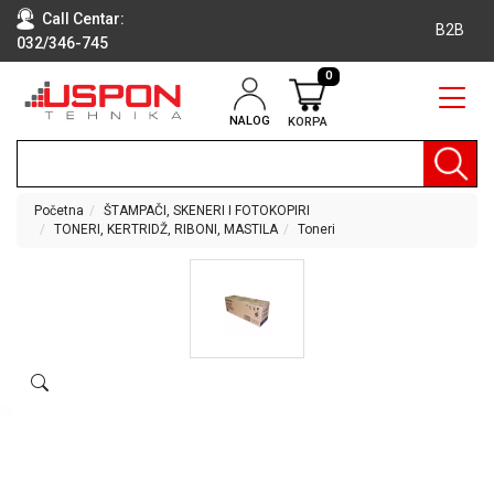
Call Centar:
B2B
032/346-745
0
NALOG
KORPA
RAČUNARI
BELA
TEHNIKA
Početna
ŠTAMPAČI, SKENERI I FOTOKOPIRI
TONERI, KERTRIDŽ, RIBONI, MASTILA
Toneri
KLIME I
DODATNA
OPREMA
TV,
AUDIO,
VIDEO
LAPTOP I
TABLET
RAČUNARI