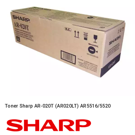
MONITORI
I
DODATNA
OPREMA
MOBILNI I
FIKSNI
TELEFONI
MALI
KUĆNI
APARATI
NEGA
LICA I
TELA
RAČUNARSKE
Toner Sharp AR-020T (AR020LT) AR5516/5520
KOMPONENTE
RAČUNARSKE
PERIFERIJE