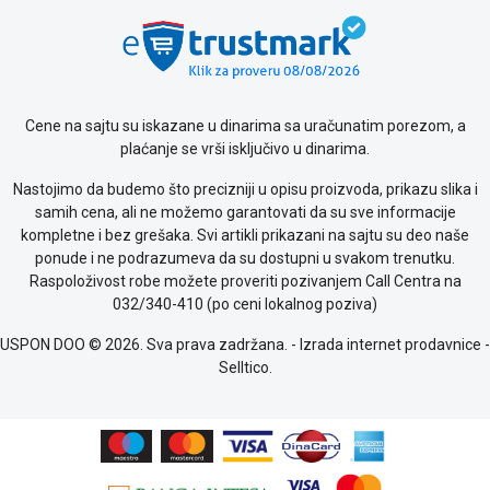
Politika
o
kolačićima
Provera
garancije
OUTLET
Cene na sajtu su iskazane u dinarima sa uračunatim porezom, a
Kontakt
plaćanje se vrši isključivo u dinarima.
WEB
KREDIT
Nastojimo da budemo što precizniji u opisu proizvoda, prikazu slika i
samih cena, ali ne možemo garantovati da su sve informacije
kompletne i bez grešaka. Svi artikli prikazani na sajtu su deo naše
ponude i ne podrazumeva da su dostupni u svakom trenutku.
Raspoloživost robe možete proveriti pozivanjem Call Centra na
032/340-410 (po ceni lokalnog poziva)
USPON DOO © 2026. Sva prava zadržana. -
Izrada internet prodavnice
-
Selltico.