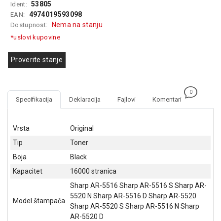
53805
Ident:
GAMING
4974019593098
EAN:
Nema na stanju
Dostupnost:
EELEKTRO
*uslovi kupovine
ZAŠTITA
SOLARNI
Proverite stanje
SISTEMI
MREŽNA
0
OPREMA
Specifikacija
Deklaracija
Fajlovi
Komentari
ŠTAMPAČI,
SKENERI I
Vrsta
Original
FOTOKOPIRI
Tip
Toner
FOTOAPARATI
Boja
Black
I KAMERE
Kapacitet
16000 stranica
Sharp AR-5516 Sharp AR-5516 S Sharp AR-
GPS
NAVIGACIJE
5520 N Sharp AR-5516 D Sharp AR-5520
Model štampača
Sharp AR-5520 S Sharp AR-5516 N Sharp
VIDEO
AR-5520 D