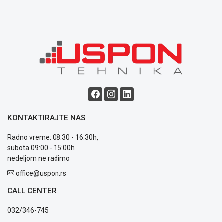
Blog
Način
plaćanja
Isporuka
Podrška
Opšti
KONTAKTIRAJTE NAS
uslovi
poslovanja
Radno vreme: 08:30 - 16:30h,
Saobraznost
subota 09:00 - 15:00h
i
nedeljom ne radimo
reklamacije
Usluge
office@uspon.rs
prijava
CALL CENTER
kvara
Politika
032/346-745
privatnosti