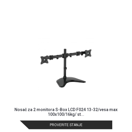
GAMING
EELEKTRO
ZAŠTITA
SOLARNI
SISTEMI
MREŽNA
OPREMA
ŠTAMPAČI,
SKENERI I
FOTOKOPIRI
FOTOAPARATI
I KAMERE
Nosač za 2 monitora S-Box LCD F024 13-32/vesa max
GPS
100x100/16kg/ st...
NAVIGACIJE
PROVERITE STANJE
VIDEO