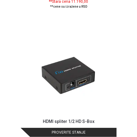
**Stara cena 11.190,00
NADZOR I
**cene su izražene u RSD
SIGURNOSNA
OPREMA
SOFTWARE
KABLOVI I
ADAPTERI
KANCELARIJSKI
MATERIJAL
SVE
ZA
KUĆU
ŠKOLSKI
PRIBOR
BICIKLE
HDMI spliter 1/2 HD S-Box
I
FITNES
PROVERITE STANJE