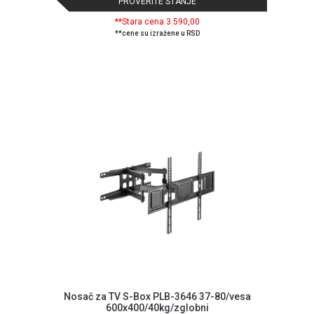
PROVERITE STANJE
**Stara cena 3.590,00
**cene su izražene u RSD
Nosač za TV S-Box PLB-3646 37-80/vesa
600x400/40kg/zglobni