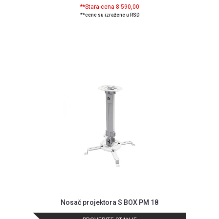
**Stara cena 8.590,00
ALAT I
**cene su izražene u RSD
BAŠTA
OUTLET
KRIPTO
IGRAČKE
Nosač projektora S BOX PM 18