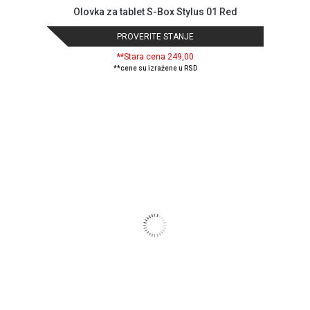
Olovka za tablet S-Box Stylus 01 Red
PROVERITE STANJE
**Stara cena 249,00
**cene su izražene u RSD
Blog
Način
plaćanja
Isporuka
Podrška
Opšti
uslovi
poslovanja
Saobraznost
i
reklamacije
Usluge
prijava
kvara
Politika