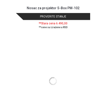
privatnosti
Nosac za projektor S-Box PM-102
Politika
o
PROVERITE STANJE
kolačićima
**Stara cena 6.490,00
Provera
**cene su izražene u RSD
garancije
OUTLET
Kontakt
WEB
KREDIT