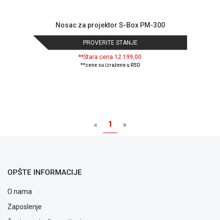
Nosac za projektor S-Box PM-300
PROVERITE STANJE
**Stara cena 12.199,00
**cene su izražene u RSD
1
«
»
OPŠTE INFORMACIJE
O nama
Zaposlenje