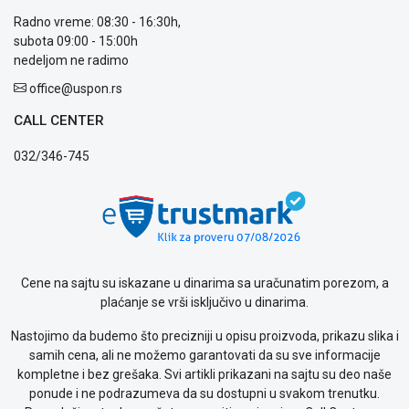
Radno vreme: 08:30 - 16:30h,
subota 09:00 - 15:00h
nedeljom ne radimo
office@uspon.rs
CALL CENTER
032/346-745
Cene na sajtu su iskazane u dinarima sa uračunatim porezom, a
plaćanje se vrši isključivo u dinarima.
Nastojimo da budemo što precizniji u opisu proizvoda, prikazu slika i
samih cena, ali ne možemo garantovati da su sve informacije
kompletne i bez grešaka. Svi artikli prikazani na sajtu su deo naše
ponude i ne podrazumeva da su dostupni u svakom trenutku.