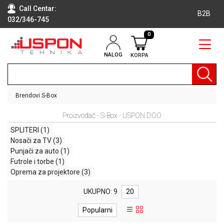
Call Centar:
B2B
032/346-745
0
NALOG
KORPA
RAČUNARI
BELA
TEHNIKA
Brendovi
S-Box
KLIME I
Proizvođač - S-Box - USPON DOO
DODATNA
OPREMA
SPLITERI
(1)
Nosači za TV
(3)
TV,
Punjači za auto
(1)
AUDIO,
Futrole i torbe
(1)
VIDEO
Oprema za projektore
(3)
LAPTOP I
UKUPNO: 9
20
TABLET
RAČUNARI
Popularni