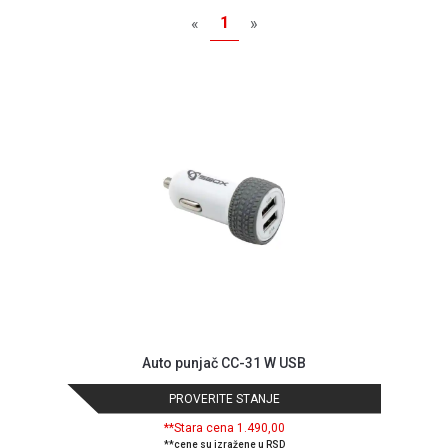
MONITORI
1
«
»
I
DODATNA
OPREMA
MOBILNI I
FIKSNI
TELEFONI
MALI
KUĆNI
APARATI
NEGA
LICA I
TELA
RAČUNARSKE
Auto punjač CC-31 W USB
KOMPONENTE
PROVERITE STANJE
RAČUNARSKE
PERIFERIJE
**Stara cena 1.490,00
**cene su izražene u RSD