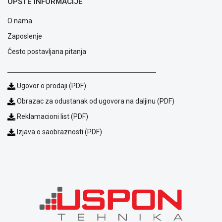
OPŠTE INFORMACIJE
NADZOR I
SIGURNOSNA
O nama
OPREMA
Zaposlenje
SOFTWARE
Često postavljana pitanja
KABLOVI I
ADAPTERI
Ugovor o prodaji (PDF)
KANCELARIJSKI
Obrazac za odustanak od ugovora na daljinu (PDF)
MATERIJAL
Reklamacioni list (PDF)
SVE
Izjava o saobraznosti (PDF)
ZA
KUĆU
ŠKOLSKI
PRIBOR
BICIKLE
I
FITNES