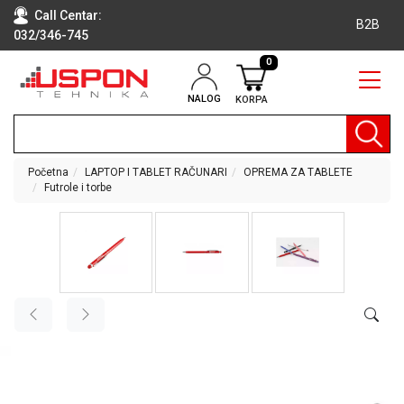
Call Centar:
B2B
032/346-745
0
NALOG
KORPA
RAČUNARI
BELA
TEHNIKA
Početna
LAPTOP I TABLET RAČUNARI
OPREMA ZA TABLETE
Futrole i torbe
KLIME I
DODATNA
OPREMA
TV,
AUDIO,
VIDEO
LAPTOP I
TABLET
RAČUNARI