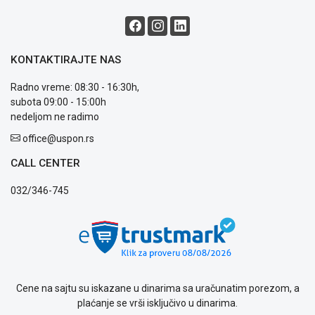
ALAT I
BAŠTA
OUTLET
KONTAKTIRAJTE NAS
KRIPTO
Radno vreme: 08:30 - 16:30h,
subota 09:00 - 15:00h
IGRAČKE
nedeljom ne radimo
office@uspon.rs
Blog
CALL CENTER
Način
plaćanja
032/346-745
Isporuka
Podrška
Opšti
uslovi
poslovanja
Saobraznost
Cene na sajtu su iskazane u dinarima sa uračunatim porezom, a
i
plaćanje se vrši isključivo u dinarima.
reklamacije