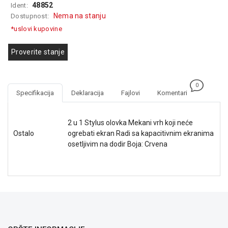
48852
Ident:
GAMING
Nema na stanju
Dostupnost:
EELEKTRO
*uslovi kupovine
ZAŠTITA
Proverite stanje
SOLARNI
SISTEMI
0
MREŽNA
Specifikacija
Deklaracija
Fajlovi
Komentari
OPREMA
ŠTAMPAČI,
2 u 1 Stylus olovka Mekani vrh koji neće
SKENERI I
Ostalo
ogrebati ekran Radi sa kapacitivnim ekranima
FOTOKOPIRI
osetljivim na dodir Boja: Crvena
FOTOAPARATI
I KAMERE
GPS
NAVIGACIJE
VIDEO