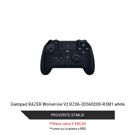
Politika
o
kolačićima
Provera
garancije
OUTLET
Kontakt
WEB
KREDIT
Gampad RAZER Wolverine V2 RZ06-03560200-R3M1 white
PROVERITE STANJE
**Stara cena 9.990,00
**cene su izražene u RSD