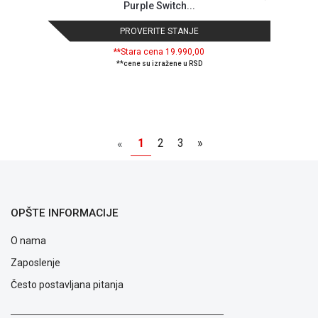
Purple Switch...
PROVERITE STANJE
**Stara cena 19.990,00
**cene su izražene u RSD
1
2
3
»
«
OPŠTE INFORMACIJE
O nama
Zaposlenje
Često postavljana pitanja