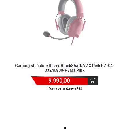
Gaming slušalice Razer BlackShark V2 X Pink RZ-04-
03240800-R3M1 Pink
9.990,00
**cene su izražene u RSD