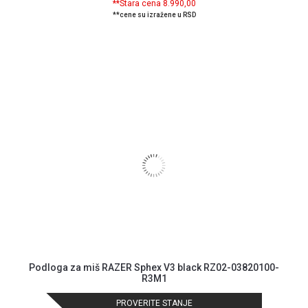
**Stara cena 8.990,00
**cene su izražene u RSD
Podloga za miš RAZER Sphex V3 black RZ02-03820100-
R3M1
PROVERITE STANJE