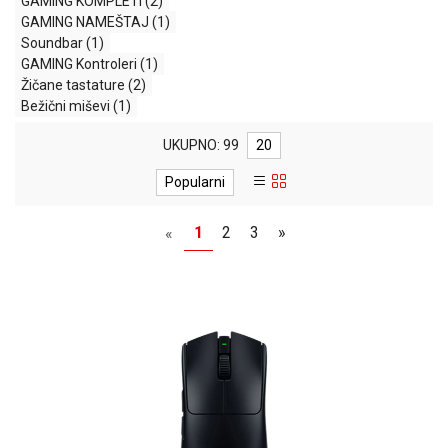
GAMING KOMPLETI
(2)
MONITORI
GAMING NAMEŠTAJ
(1)
I
Soundbar
(1)
DODATNA
GAMING Kontroleri
(1)
OPREMA
Žičane tastature
(2)
MOBILNI I
Bežični miševi
(1)
FIKSNI
TELEFONI
UKUPNO: 99
20
Popularni
MALI
KUĆNI
APARATI
1
2
3
»
«
NEGA
LICA I
TELA
RAČUNARSKE
KOMPONENTE
RAČUNARSKE
PERIFERIJE