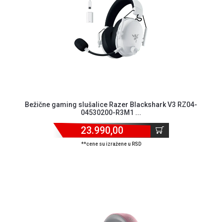
Bežične gaming slušalice Razer Blackshark V3 RZ04-
04530200-R3M1 ...
23.990,00
**cene su izražene u RSD