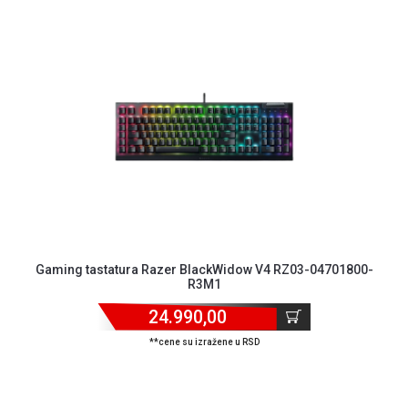
Gaming tastatura Razer BlackWidow V4 RZ03-04701800-
R3M1
24.990,00
**cene su izražene u RSD