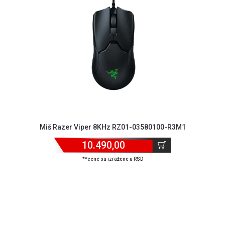
Miš Razer Viper 8KHz RZ01-03580100-R3M1
10.490,00
**cene su izražene u RSD