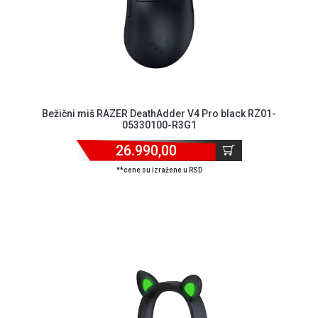
ALAT I
BAŠTA
OUTLET
KRIPTO
Bežični miš RAZER DeathAdder V4 Pro black RZ01-
IGRAČKE
05330100-R3G1
26.990,00
**cene su izražene u RSD