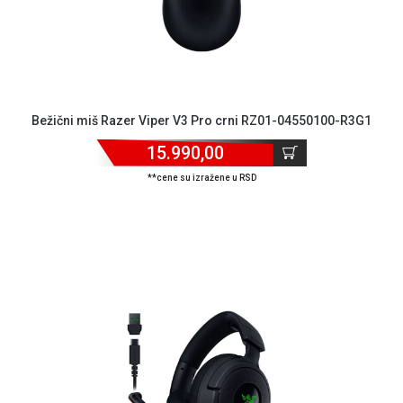
GAMING
EELEKTRO
ZAŠTITA
SOLARNI
Bežični miš Razer Viper V3 Pro crni RZ01-04550100-R3G1
SISTEMI
15.990,00
MREŽNA
OPREMA
**cene su izražene u RSD
ŠTAMPAČI,
SKENERI I
FOTOKOPIRI
FOTOAPARATI
I KAMERE
GPS
NAVIGACIJE
VIDEO