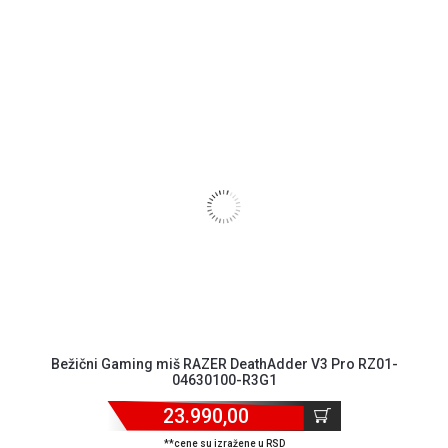
Bežični Gaming miš RAZER DeathAdder V3 Pro RZ01-
04630100-R3G1
23.990,00
**cene su izražene u RSD