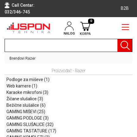
Call Centar:
B2B
032/346-745
0
NALOG
KORPA
RAČUNARI
BELA
TEHNIKA
Brendovi
Razer
KLIME I
Proizvođač - Razer
DODATNA
OPREMA
Podloge za miševe
(1)
Web kamere
(1)
TV,
Karaoke mikrofoni
(3)
AUDIO,
Žičane slušalice
(3)
VIDEO
Bežične slušalice
(6)
GAMING MIŠEVI
(25)
LAPTOP I
GAMING PODLOGE
(3)
TABLET
GAMING SLUŠALICE
(32)
RAČUNARI
GAMING TASTATURE
(17)