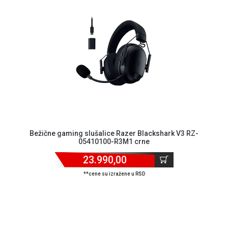
Bežične gaming slušalice Razer Blackshark V3 RZ-
05410100-R3M1 crne
23.990,00
**cene su izražene u RSD