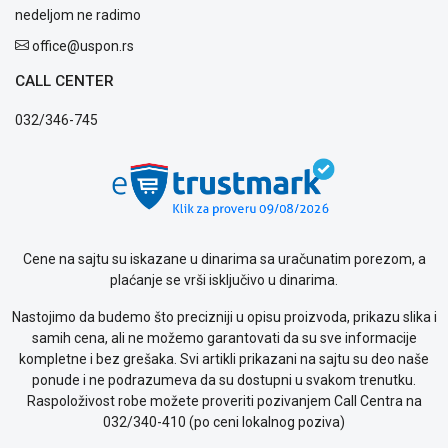
nedeljom ne radimo
office@uspon.rs
CALL CENTER
032/346-745
Cene na sajtu su iskazane u dinarima sa uračunatim porezom, a
plaćanje se vrši isključivo u dinarima.
Nastojimo da budemo što precizniji u opisu proizvoda, prikazu slika i
samih cena, ali ne možemo garantovati da su sve informacije
kompletne i bez grešaka. Svi artikli prikazani na sajtu su deo naše
ponude i ne podrazumeva da su dostupni u svakom trenutku.
Raspoloživost robe možete proveriti pozivanjem Call Centra na
032/340-410 (po ceni lokalnog poziva)