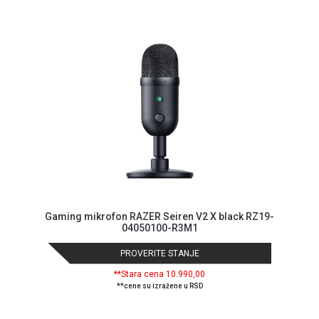
Gaming mikrofon RAZER Seiren V2 X black RZ19-
04050100-R3M1
PROVERITE STANJE
**Stara cena 10.990,00
**cene su izražene u RSD