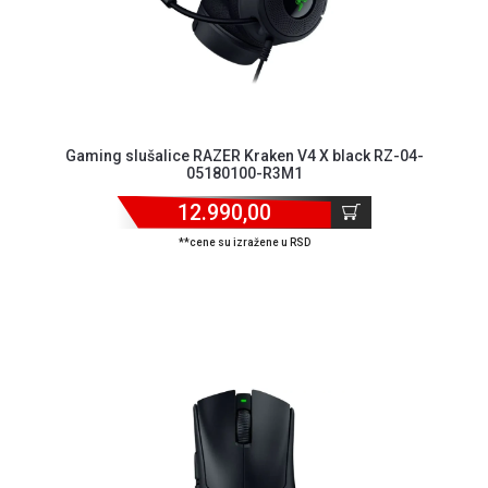
NADZOR I
SIGURNOSNA
OPREMA
SOFTWARE
KABLOVI I
Gaming slušalice RAZER Kraken V4 X black RZ-04-
ADAPTERI
05180100-R3M1
KANCELARIJSKI
12.990,00
MATERIJAL
**cene su izražene u RSD
SVE
ZA
KUĆU
ŠKOLSKI
PRIBOR
BICIKLE
I
FITNES