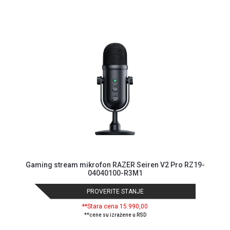
Blog
Način
plaćanja
Isporuka
Podrška
Opšti
uslovi
poslovanja
Saobraznost
i
Gaming stream mikrofon RAZER Seiren V2 Pro RZ19-
04040100-R3M1
reklamacije
Usluge
PROVERITE STANJE
prijava
kvara
**Stara cena 15.990,00
**cene su izražene u RSD
Politika
privatnosti