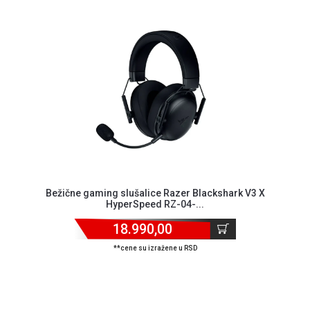
Bežične gaming slušalice Razer Blackshark V3 X
HyperSpeed RZ-04-...
18.990,00
**cene su izražene u RSD