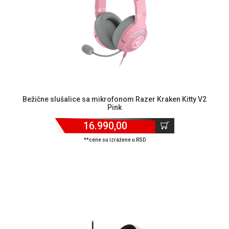
Bežične slušalice sa mikrofonom Razer Kraken Kitty V2
Pink
16.990,00
**cene su izražene u RSD