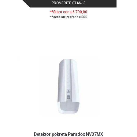
NADZOR I
PROVERITE STANJE
SIGURNOSNA
**Stara cena 6.790,00
OPREMA
**cene su izražene u RSD
SOFTWARE
KABLOVI I
ADAPTERI
KANCELARIJSKI
MATERIJAL
SVE
ZA
KUĆU
ŠKOLSKI
PRIBOR
BICIKLE
I
FITNES
Detektor pokreta Paradox NV37MX