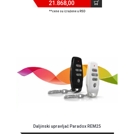
21.868,00
GAMING
**cene su izražene u RSD
EELEKTRO
ZAŠTITA
SOLARNI
SISTEMI
MREŽNA
OPREMA
ŠTAMPAČI,
SKENERI I
FOTOKOPIRI
FOTOAPARATI
I KAMERE
GPS
NAVIGACIJE
Daljinski upravljač Paradox REM25
VIDEO