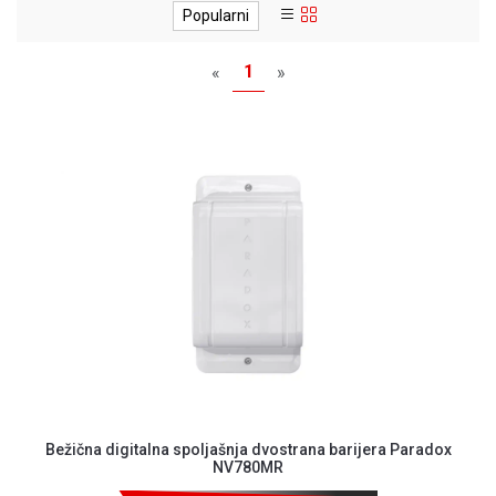
MONITORI
Popularni
I
DODATNA
1
«
»
OPREMA
MOBILNI I
FIKSNI
TELEFONI
MALI
KUĆNI
APARATI
NEGA
LICA I
TELA
RAČUNARSKE
KOMPONENTE
RAČUNARSKE
Bežična digitalna spoljašnja dvostrana barijera Paradox
NV780MR
PERIFERIJE