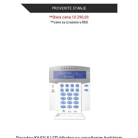
ALAT I
PROVERITE STANJE
BAŠTA
**Stara cena 10.290,00
**cene su izražene u RSD
OUTLET
KRIPTO
IGRAČKE
Paradox K641LX LCD šifrator sa ugrađenim bežičnim