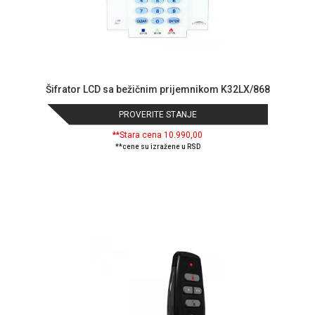
Šifrator LCD sa bežičnim prijemnikom K32LX/868
PROVERITE STANJE
**Stara cena 10.990,00
**cene su izražene u RSD
Blog
Način
plaćanja
Isporuka
Podrška
Opšti
uslovi
poslovanja
Saobraznost
i