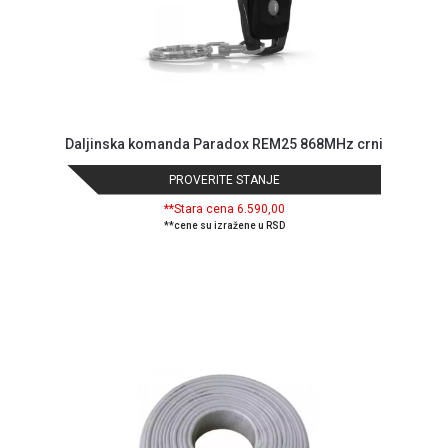
reklamacije
Usluge
prijava
kvara
Politika
privatnosti
Politika
Daljinska komanda Paradox REM25 868MHz crni
o
kolačićima
PROVERITE STANJE
Provera
**Stara cena 6.590,00
garancije
**cene su izražene u RSD
OUTLET
Kontakt
WEB
KREDIT