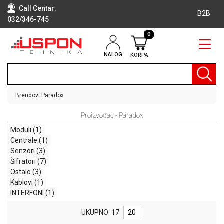
Call Centar:
B2B
032/346-745
0
NALOG
KORPA
RAČUNARI
BELA
TEHNIKA
Brendovi
Paradox
KLIME I
Proizvođač - Paradox
DODATNA
OPREMA
Moduli
(1)
Centrale
(1)
TV,
Senzori
(3)
AUDIO,
Šifratori
(7)
VIDEO
Ostalo
(3)
Kablovi
(1)
LAPTOP I
INTERFONI
(1)
TABLET
RAČUNARI
UKUPNO: 17
20