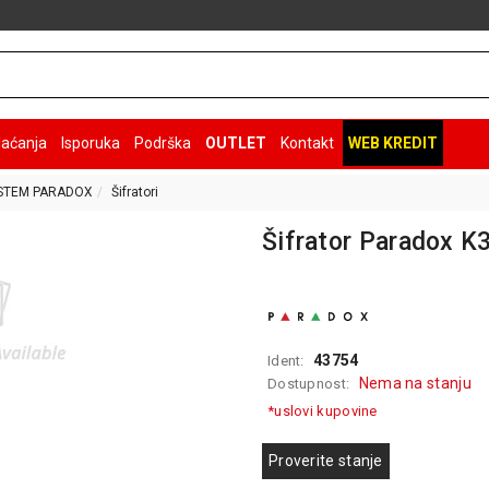
laćanja
Isporuka
Podrška
OUTLET
Kontakt
WEB KREDIT
ISTEM PARADOX
Šifratori
Šifrator Paradox 
43754
Ident:
Nema na stanju
Dostupnost:
*uslovi kupovine
Proverite stanje