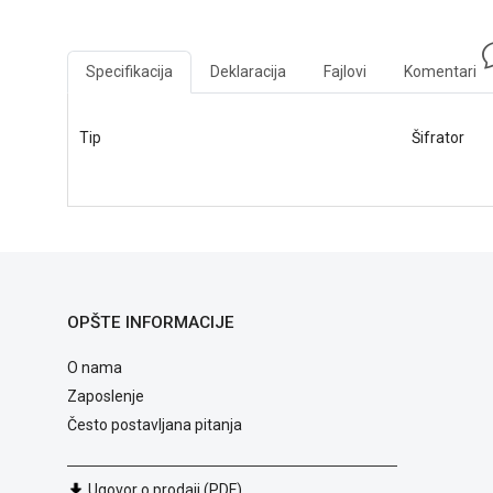
Specifikacija
Deklaracija
Fajlovi
Komentari
Tip
Šifrator
OPŠTE INFORMACIJE
O nama
Zaposlenje
Često postavljana pitanja
Ugovor o prodaji (PDF)