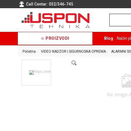
Call Centar:
032/346-745
PROIZVODI
Blog
Način p
Početna
VIDEO NADZOR I SIGURNOSNA OPREMA
ALARMNI S