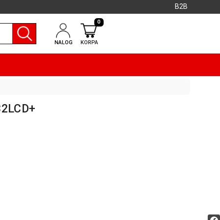
B2B
0
NALOG
KORPA
K32LCD+