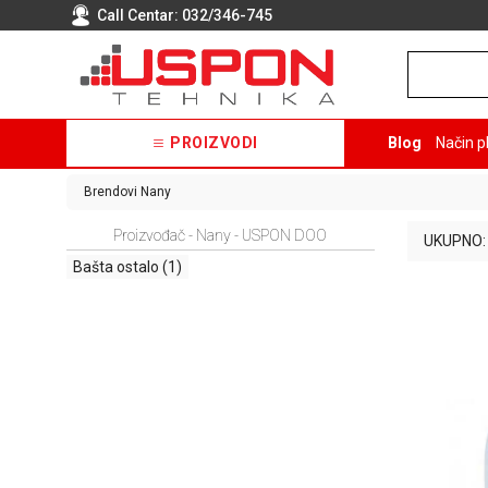
Call Centar:
032/346-745
PROIZVODI
Blog
Način p
Brendovi
Nany
Proizvođač - Nany - USPON DOO
UKUPNO:
Bašta ostalo
(1)