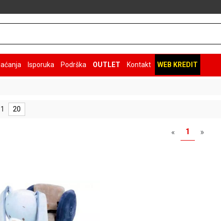
laćanja
Isporuka
Podrška
OUTLET
Kontakt
WEB KREDIT
 1
20
1
«
»