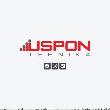
su iskazane u dinarima sa uračunatim porezom, a plaćanje se vrši isključ