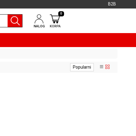
B2B
0
NALOG
KORPA
Popularni