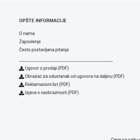
OPŠTE INFORMACIJE
O nama
Zaposlenje
Često postavljana pitanja
Ugovor o prodaji (PDF)
Obrazac za odustanak od ugovora na daljinu (PDF)
Reklamacioni list (PDF)
Izjava o saobraznosti (PDF)
Cene na sajtu 