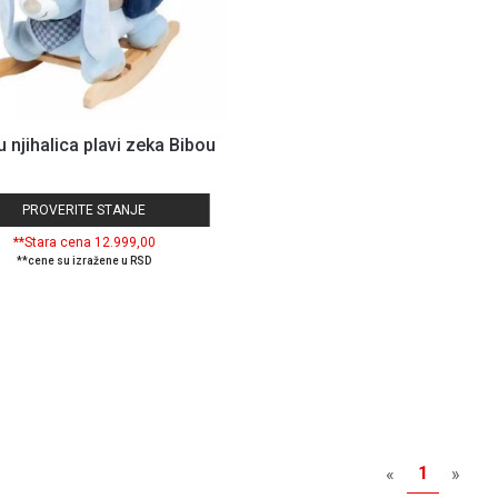
u njihalica plavi zeka Bibou
PROVERITE STANJE
**Stara cena 12.999,00
**cene su izražene u RSD
1
«
»