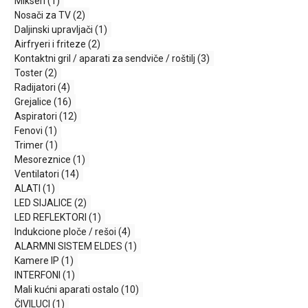
Mikseri
(1)
MONITORI
Nosači za TV
(2)
I
Daljinski upravljači
(1)
DODATNA
Airfryeri i friteze
(2)
OPREMA
Kontaktni gril / aparati za sendviče / roštilj
(3)
MOBILNI I
Toster
(2)
FIKSNI
Radijatori
(4)
TELEFONI
Grejalice
(16)
Aspiratori
(12)
MALI
Fenovi
(1)
KUĆNI
Trimer
(1)
APARATI
Mesoreznice
(1)
Ventilatori
(14)
NEGA
ALATI
(1)
LICA I
LED SIJALICE
(2)
TELA
LED REFLEKTORI
(1)
Indukcione ploče / rešoi
(4)
RAČUNARSKE
ALARMNI SISTEM ELDES
(1)
KOMPONENTE
Kamere IP
(1)
INTERFONI
(1)
RAČUNARSKE
Mali kućni aparati ostalo
(10)
PERIFERIJE
ČIVILUCI
(1)