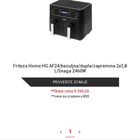
ALAT I
BAŠTA
OUTLET
KRIPTO
IGRAČKE
Friteza Home HG AF24/bezuljna/dupla/zapremina 2x3,8
L/Snaga 2460W
PROVERITE STANJE
**Stara cena 9.399,00
**cene su izražene u RSD
1
«
»