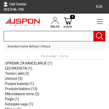
Call Centar:
B2B
032/346-745
0
NALOG
KORPA
RAČUNARI
BELA
TEHNIKA
Brendovi
Home
Airfryeri i friteze
KLIME I
Proizvođač - Home
DODATNA
OPREMA
OPREMA ZA KANCELARIJE
(1)
LED RASVETA
(1)
TV,
Testeri i alat
(3)
AUDIO,
Utičnice
(3)
VIDEO
Punjive baterije
(1)
Produžni kablovi
(13)
LAPTOP I
Mikrotalasne rerne
(2)
TABLET
Pegle
(1)
RAČUNARI
Kuhinjske vage
(1)