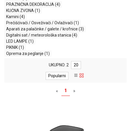
PRAZNIČNA DEKORACIJA
(4)
GAMING
KUĆNA ZVONA
(1)
EELEKTRO
Kamini
(4)
ZAŠTITA
Prečišćivači / Osveživači / Ovlaživači
(1)
Aparati za palačinke / galete / krofnice
(3)
SOLARNI
Digitalni sat / meteorološka stanica
(4)
SISTEMI
LED LAMPE
(1)
PIKNIK
(1)
MREŽNA
Oprema za peglanje
(1)
OPREMA
UKUPNO: 2
20
ŠTAMPAČI,
SKENERI I
Popularni
FOTOKOPIRI
1
«
»
FOTOAPARATI
I KAMERE
GPS
NAVIGACIJE
VIDEO