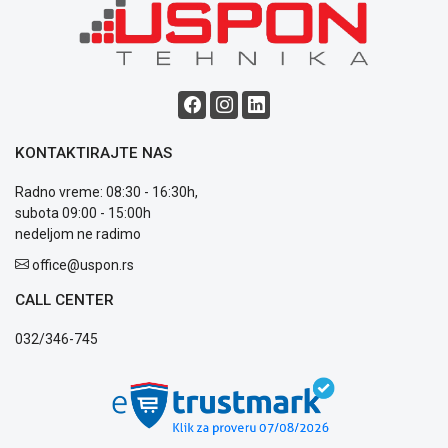
i
reklamacije
Usluge
prijava
kvara
Politika
privatnosti
Politika
KONTAKTIRAJTE NAS
o
kolačićima
Radno vreme: 08:30 - 16:30h,
Provera
subota 09:00 - 15:00h
garancije
nedeljom ne radimo
OUTLET
office@uspon.rs
Kontakt
WEB
CALL CENTER
KREDIT
032/346-745