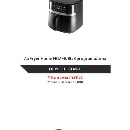
NADZOR I
SIGURNOSNA
OPREMA
SOFTWARE
KABLOVI I
ADAPTERI
KANCELARIJSKI
AirFryer Home HGAF8/8L/8 programa/crna
MATERIJAL
PROVERITE STANJE
SVE
**Stara cena 7.999,00
ZA
**cene su izražene u RSD
KUĆU
ŠKOLSKI
PRIBOR
BICIKLE
I
FITNES