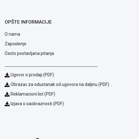
OPŠTE INFORMACIJE
O nama
Zaposlenje
Često postavljana pitanja
Ugovor o prodaji (PDF)
Blog
Obrazac za odustanak od ugovora na daljinu (PDF)
Način
Reklamacioni list (PDF)
plaćanja
Isporuka
Izjava o saobraznosti (PDF)
Podrška
Opšti
uslovi
poslovanja
Saobraznost