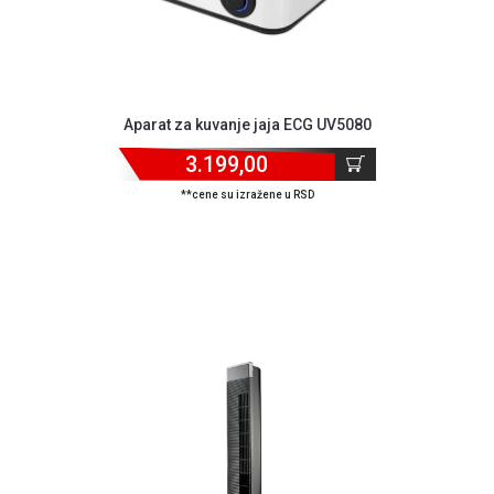
GAMING
EELEKTRO
ZAŠTITA
Aparat za kuvanje jaja ECG UV5080
SOLARNI
SISTEMI
3.199,00
MREŽNA
**cene su izražene u RSD
OPREMA
ŠTAMPAČI,
SKENERI I
FOTOKOPIRI
FOTOAPARATI
I KAMERE
GPS
NAVIGACIJE
VIDEO