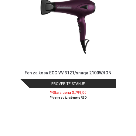
Fen za kosu ECG VV 3121/snaga 2100W/ION
PROVERITE STANJE
**Stara cena 3.799,00
**cene su izražene u RSD