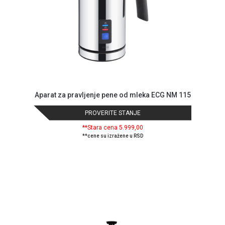
Aparat za pravljenje pene od mleka ECG NM 115
PROVERITE STANJE
**Stara cena 5.999,00
**cene su izražene u RSD