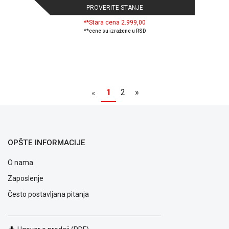
PROVERITE STANJE
**Stara cena 2.999,00
**cene su izražene u RSD
1
2
»
«
OPŠTE INFORMACIJE
O nama
Zaposlenje
Često postavljana pitanja