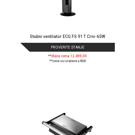
NADZOR I
SIGURNOSNA
OPREMA
SOFTWARE
Stubni ventilator ECG FS 91 T Crni-65W
KABLOVI I
ADAPTERI
PROVERITE STANJE
**Stara cena 12.499,00
KANCELARIJSKI
**cene su izražene u RSD
MATERIJAL
SVE
ZA
KUĆU
ŠKOLSKI
PRIBOR
BICIKLE
I
FITNES