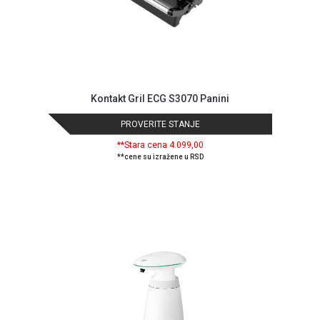
ALAT I
BAŠTA
OUTLET
KRIPTO
Kontakt Gril ECG S3070 Panini
IGRAČKE
PROVERITE STANJE
**Stara cena 4.099,00
**cene su izražene u RSD