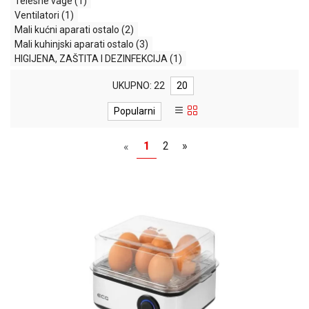
Telesne vage
(1)
MONITORI
Ventilatori
(1)
I
Mali kućni aparati ostalo
(2)
DODATNA
Mali kuhinjski aparati ostalo
(3)
OPREMA
HIGIJENA, ZAŠTITA I DEZINFEKCIJA
(1)
MOBILNI I
UKUPNO: 22
20
FIKSNI
TELEFONI
Popularni
MALI
KUĆNI
1
2
»
«
APARATI
NEGA
LICA I
TELA
RAČUNARSKE
KOMPONENTE
RAČUNARSKE
PERIFERIJE