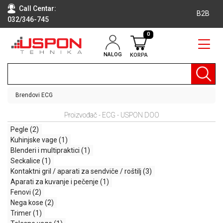
Call Centar:
B2B
032/346-745
0
NALOG
KORPA
RAČUNARI
BELA
TEHNIKA
Brendovi
ECG
KLIME I
Proizvođač - ECG - USPON DOO
DODATNA
OPREMA
Pegle
(2)
Kuhinjske vage
(1)
TV,
Blenderi i multipraktici
(1)
AUDIO,
Seckalice
(1)
VIDEO
Kontaktni gril / aparati za sendviče / roštilj
(3)
Aparati za kuvanje i pečenje
(1)
LAPTOP I
Fenovi
(2)
TABLET
Nega kose
(2)
RAČUNARI
Trimer
(1)