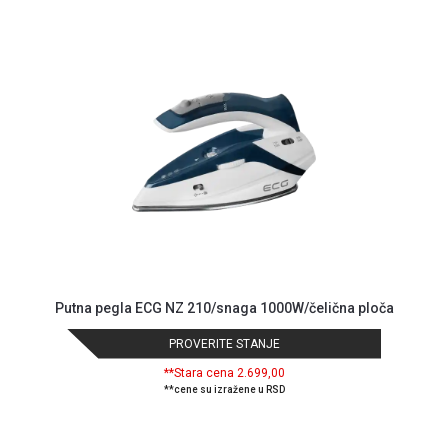
Blog
Način
plaćanja
Isporuka
Podrška
Opšti
uslovi
poslovanja
Saobraznost
i
Putna pegla ECG NZ 210/snaga 1000W/čelična ploča
reklamacije
PROVERITE STANJE
Usluge
prijava
**Stara cena 2.699,00
kvara
**cene su izražene u RSD
Politika
privatnosti