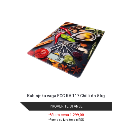
Politika
o
kolačićima
Provera
garancije
OUTLET
Kontakt
WEB
KREDIT
Kuhinjska vaga ECG KV 117 Chilli do 5 kg
PROVERITE STANJE
**Stara cena 1.299,00
**cene su izražene u RSD