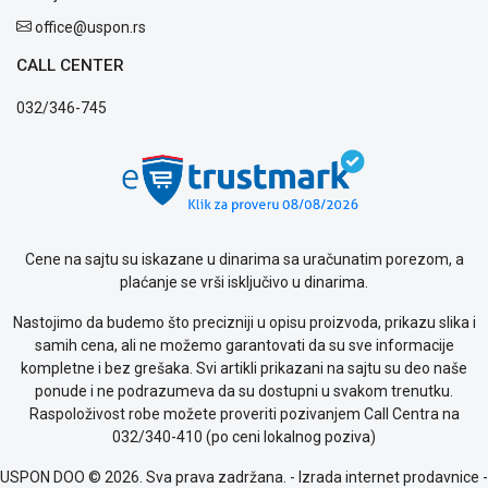
office@uspon.rs
CALL CENTER
032/346-745
Cene na sajtu su iskazane u dinarima sa uračunatim porezom, a
plaćanje se vrši isključivo u dinarima.
Nastojimo da budemo što precizniji u opisu proizvoda, prikazu slika i
samih cena, ali ne možemo garantovati da su sve informacije
kompletne i bez grešaka. Svi artikli prikazani na sajtu su deo naše
ponude i ne podrazumeva da su dostupni u svakom trenutku.
Raspoloživost robe možete proveriti pozivanjem Call Centra na
032/340-410 (po ceni lokalnog poziva)
USPON DOO © 2026. Sva prava zadržana. -
Izrada internet prodavnice
-