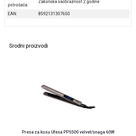
Zakonska saobraznost 2 godine
NADZOR I
potrošača:
SIGURNOSNA
EAN:
8592131307650
OPREMA
SOFTWARE
KABLOVI I
Srodni proizvodi
ADAPTERI
KANCELARIJSKI
MATERIJAL
SVE
ZA
KUĆU
ŠKOLSKI
PRIBOR
BICIKLE
I
FITNES
Presa za kosu Ufesa PP5500 velvet/snaga 60W