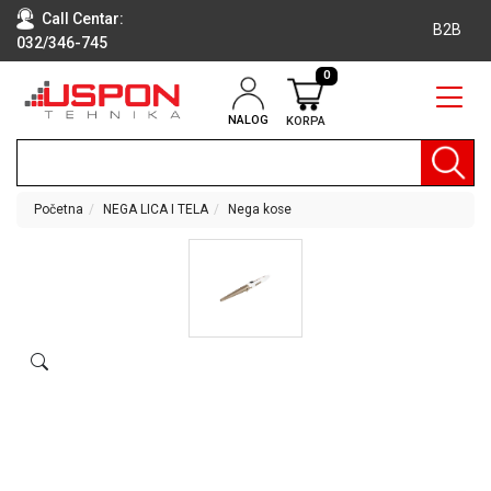
Call Centar:
B2B
032/346-745
0
NALOG
KORPA
RAČUNARI
BELA
TEHNIKA
Početna
NEGA LICA I TELA
Nega kose
KLIME I
DODATNA
OPREMA
TV,
AUDIO,
VIDEO
LAPTOP I
TABLET
RAČUNARI