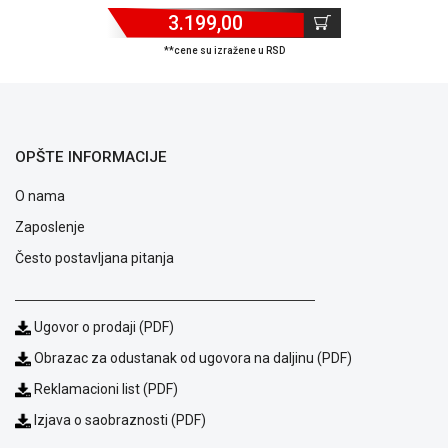
3.199,00
ALAT I
BAŠTA
**cene su izražene u RSD
OUTLET
KRIPTO
OPŠTE INFORMACIJE
IGRAČKE
O nama
Zaposlenje
Često postavljana pitanja
Ugovor o prodaji (PDF)
Obrazac za odustanak od ugovora na daljinu (PDF)
Reklamacioni list (PDF)
Izjava o saobraznosti (PDF)