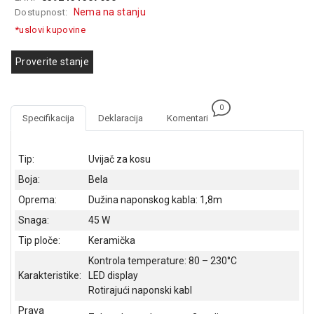
GAMING
Nema na stanju
Dostupnost:
*uslovi kupovine
EELEKTRO
ZAŠTITA
Proverite stanje
SOLARNI
SISTEMI
0
Specifikacija
Deklaracija
Komentari
MREŽNA
OPREMA
Tip:
Uvijač za kosu
ŠTAMPAČI,
Boja:
Bela
SKENERI I
FOTOKOPIRI
Oprema:
Dužina naponskog kabla: 1,8m
Snaga:
45 W
FOTOAPARATI
I KAMERE
Tip ploče:
Keramička
Kontrola temperature: 80 – 230°C
GPS
Karakteristike:
LED display
NAVIGACIJE
Rotirajući naponski kabl
VIDEO
Prava