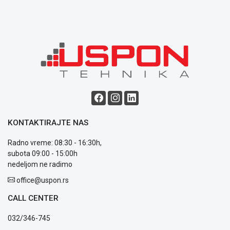
Blog
Način
plaćanja
Isporuka
Podrška
Opšti
uslovi
poslovanja
KONTAKTIRAJTE NAS
Saobraznost
i
Radno vreme: 08:30 - 16:30h,
reklamacije
subota 09:00 - 15:00h
Usluge
nedeljom ne radimo
prijava
office@uspon.rs
kvara
Politika
CALL CENTER
privatnosti
Politika
032/346-745
o