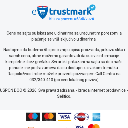
kolačićima
Provera
garancije
OUTLET
Kontakt
WEB
Cene na sajtu su iskazane u dinarima sa uračunatim porezom, a
KREDIT
plaćanje se vrši isključivo u dinarima.
Nastojimo da budemo što precizniji u opisu proizvoda, prikazu slika i
samih cena, ali ne možemo garantovati da su sve informacije
kompletne i bez grešaka. Svi artikli prikazani na sajtu su deo naše
ponude i ne podrazumeva da su dostupni u svakom trenutku.
Raspoloživost robe možete proveriti pozivanjem Call Centra na
032/340-410 (po ceni lokalnog poziva)
USPON DOO © 2026. Sva prava zadržana. -
Izrada internet prodavnice
-
Selltico.