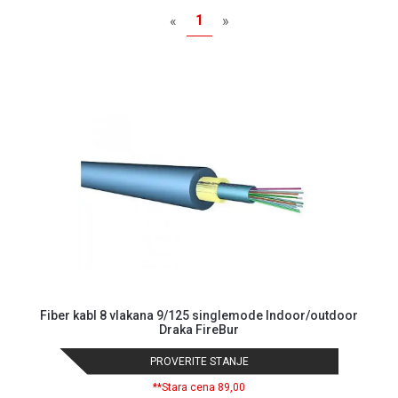
MONITORI
1
«
»
I
DODATNA
OPREMA
MOBILNI I
FIKSNI
TELEFONI
MALI
KUĆNI
APARATI
NEGA
LICA I
TELA
RAČUNARSKE
Fiber kabl 8 vlakana 9/125 singlemode Indoor/outdoor
KOMPONENTE
Draka FireBur
RAČUNARSKE
PROVERITE STANJE
PERIFERIJE
**Stara cena 89,00