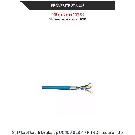
PROVERITE STANJE
**Stara cena 139,00
**cene su izražene u RSD
STP kabl kat. 6 Draka tip UC400 S23 4P FRNC - testiran do