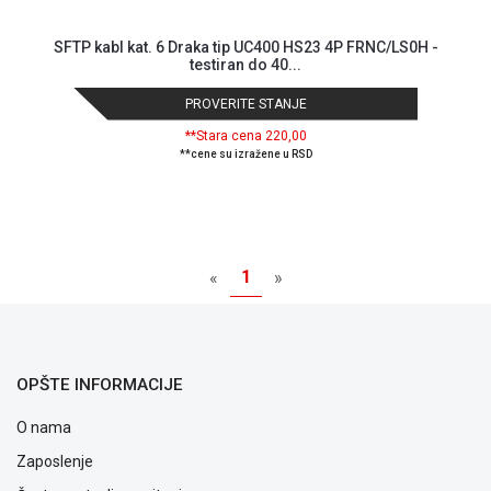
SFTP kabl kat. 6 Draka tip UC400 HS23 4P FRNC/LS0H -
testiran do 40...
PROVERITE STANJE
**Stara cena 220,00
**cene su izražene u RSD
1
«
»
OPŠTE INFORMACIJE
O nama
Zaposlenje