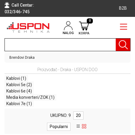
Call Centar:
B2B
032/346-745
0
NALOG
KORPA
RAČUNARI
BELA
TEHNIKA
Brendovi
Draka
KLIME I
Proizvođač - Draka - USPON DOO
DODATNA
OPREMA
Kablovi
(1)
Kablovi 5e
(2)
TV,
Kablovi 6e
(4)
AUDIO,
Media konverteri/ZOK
(1)
VIDEO
Kablovi 7e
(1)
LAPTOP I
UKUPNO: 9
20
TABLET
RAČUNARI
Popularni