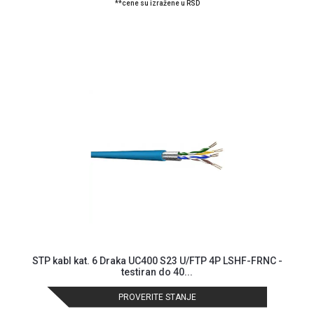
**cene su izražene u RSD
GAMING
EELEKTRO
ZAŠTITA
SOLARNI
SISTEMI
MREŽNA
OPREMA
ŠTAMPAČI,
SKENERI I
FOTOKOPIRI
FOTOAPARATI
I KAMERE
STP kabl kat. 6 Draka UC400 S23 U/FTP 4P LSHF-FRNC -
GPS
testiran do 40...
NAVIGACIJE
PROVERITE STANJE
VIDEO