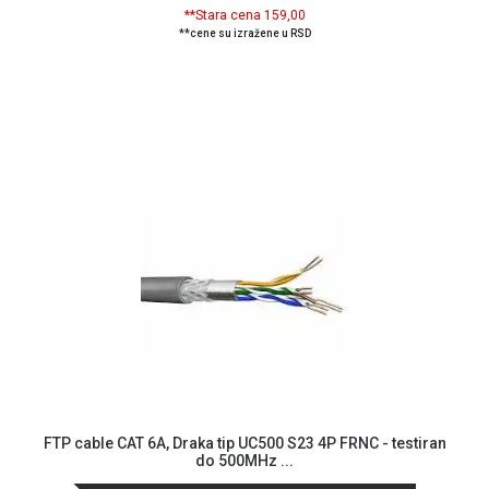
**Stara cena 159,00
ALAT I
**cene su izražene u RSD
BAŠTA
OUTLET
KRIPTO
IGRAČKE
FTP cable CAT 6A, Draka tip UC500 S23 4P FRNC - testiran
do 500MHz ...