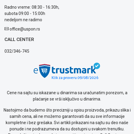
Radno vreme: 08:30 - 16:30h,
subota 09:00 - 15:00h
nedeljom ne radimo
office@uspon.rs
CALL CENTER
032/346-745
Cene na sajtu su iskazane u dinarima sa uračunatim porezom, a
plaćanje se vrši isključivo u dinarima.
Nastojimo da budemo što precizniji u opisu proizvoda, prikazu slika i
samih cena, ali ne možemo garantovati da su sve informacije
kompletne i bez grešaka. Svi artikli prikazani na sajtu su deo naše
ponude i ne podrazumeva da su dostupni u svakom trenutku.