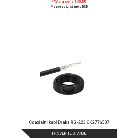
**Stara cena 100,00
NADZOR I
**cene su izražene u RSD
SIGURNOSNA
OPREMA
SOFTWARE
KABLOVI I
ADAPTERI
KANCELARIJSKI
MATERIJAL
SVE
ZA
KUĆU
ŠKOLSKI
PRIBOR
BICIKLE
Coaxialni kabl Draka RG-223 CK2776507
I
FITNES
PROVERITE STANJE