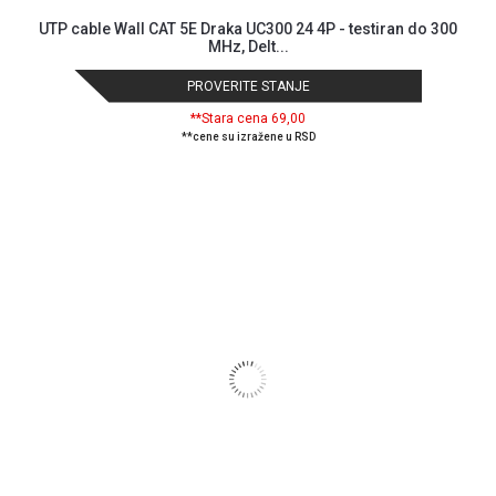
privatnosti
UTP cable Wall CAT 5E Draka UC300 24 4P - testiran do 300
Politika
MHz, Delt...
o
PROVERITE STANJE
kolačićima
Provera
**Stara cena 69,00
garancije
**cene su izražene u RSD
OUTLET
Kontakt
WEB
KREDIT