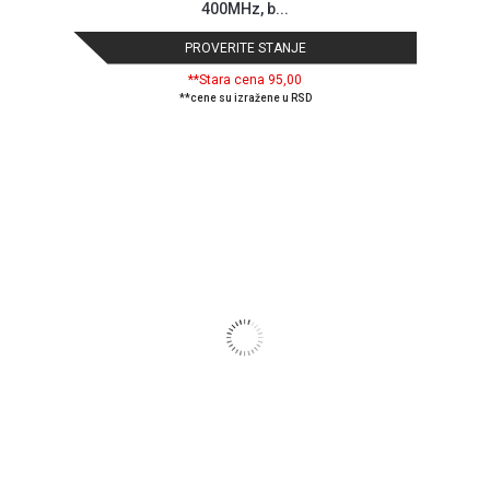
400MHz, b...
PROVERITE STANJE
**Stara cena 95,00
**cene su izražene u RSD