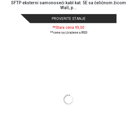
SFTP eksterni samonoseći kabl kat. 5E sa čeličnom žicom
Wall, p...
PROVERITE STANJE
**Stara cena 95,00
**cene su izražene u RSD
Blog
Način
plaćanja
Isporuka
Podrška
Opšti
uslovi
poslovanja
Saobraznost
i
reklamacije
Usluge
prijava
kvara
Politika