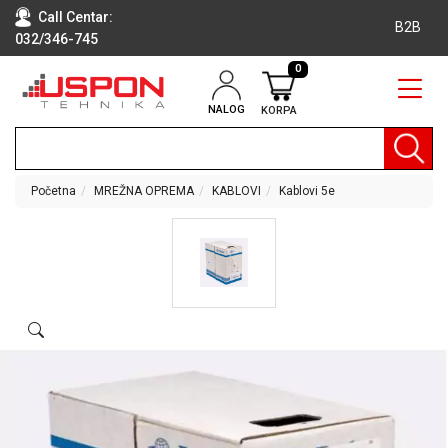
Call Centar:
B2B
032/346-745
0
NALOG
KORPA
RAČUNARI
BELA
TEHNIKA
Početna
MREŽNA OPREMA
KABLOVI
Kablovi 5e
KLIME I
DODATNA
OPREMA
TV,
AUDIO,
VIDEO
LAPTOP I
TABLET
RAČUNARI