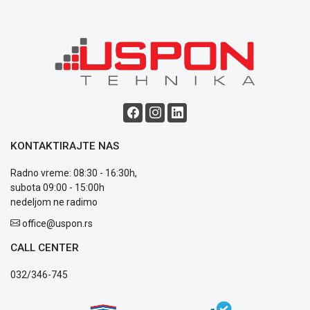
ALAT I
BAŠTA
OUTLET
KRIPTO
IGRAČKE
KONTAKTIRAJTE NAS
Radno vreme: 08:30 - 16:30h,
subota 09:00 - 15:00h
Blog
nedeljom ne radimo
Način
office@uspon.rs
plaćanja
Isporuka
CALL CENTER
Podrška
Opšti
032/346-745
uslovi
poslovanja