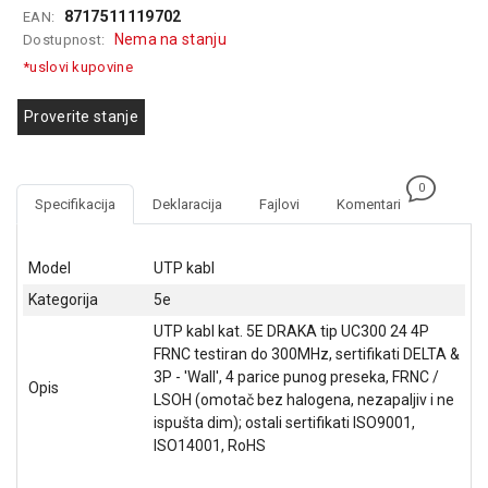
8717511119702
EAN:
GAMING
Nema na stanju
Dostupnost:
EELEKTRO
*uslovi kupovine
ZAŠTITA
Proverite stanje
SOLARNI
SISTEMI
0
MREŽNA
Specifikacija
Deklaracija
Fajlovi
Komentari
OPREMA
ŠTAMPAČI,
Model
UTP kabl
SKENERI I
Kategorija
5e
FOTOKOPIRI
UTP kabl kat. 5E DRAKA tip UC300 24 4P
FOTOAPARATI
FRNC testiran do 300MHz, sertifikati DELTA &
I KAMERE
3P - 'Wall', 4 parice punog preseka, FRNC /
Opis
LSOH (omotač bez halogena, nezapaljiv i ne
GPS
ispušta dim); ostali sertifikati ISO9001,
NAVIGACIJE
ISO14001, RoHS
VIDEO