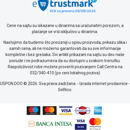
Saobraznost
i
reklamacije
Usluge
Cene na sajtu su iskazane u dinarima sa uračunatim porezom, a
prijava
plaćanje se vrši isključivo u dinarima.
kvara
Politika
Nastojimo da budemo što precizniji u opisu proizvoda, prikazu slika i
privatnosti
samih cena, ali ne možemo garantovati da su sve informacije
Politika
kompletne i bez grešaka. Svi artikli prikazani na sajtu su deo naše
o
ponude i ne podrazumeva da su dostupni u svakom trenutku.
kolačićima
Raspoloživost robe možete proveriti pozivanjem Call Centra na
Provera
032/340-410 (po ceni lokalnog poziva)
garancije
OUTLET
USPON DOO © 2026. Sva prava zadržana. -
Izrada internet prodavnice
-
Kontakt
Selltico.
WEB
KREDIT