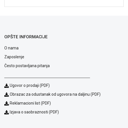
NADZOR I
SIGURNOSNA
OPREMA
SOFTWARE
OPŠTE INFORMACIJE
KABLOVI I
ADAPTERI
O nama
KANCELARIJSKI
Zaposlenje
MATERIJAL
Često postavljana pitanja
SVE
ZA
KUĆU
Ugovor o prodaji (PDF)
ŠKOLSKI
Obrazac za odustanak od ugovora na daljinu (PDF)
PRIBOR
Reklamacioni list (PDF)
BICIKLE
Izjava o saobraznosti (PDF)
I
FITNES