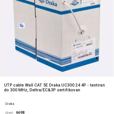
MONITORI
I
DODATNA
OPREMA
MOBILNI I
FIKSNI
TELEFONI
MALI
KUĆNI
APARATI
NEGA
LICA I
TELA
UTP cable Wall CAT 5E Draka UC300 24 4P - testiran
RAČUNARSKE
do 300 MHz, Deltra/EC&3P sertifikovan
KOMPONENTE
RAČUNARSKE
Draka
PERIFERIJE
6698
Ident: