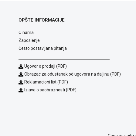
OPŠTE INFORMACIJE
O nama
Zaposlenje
Često postavljana pitanja
Ugovor o prodaji (PDF)
Obrazac za odustanak od ugovora na daljinu (PDF)
Reklamacioni list (PDF)
Izjava o saobraznosti (PDF)
Cene na sajtu 