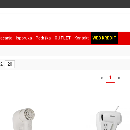
laćanja
Isporuka
Podrška
OUTLET
Kontakt
WEB KREDIT
 2
20
1
«
»