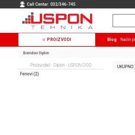
Call Centar:
032/346-745
PROIZVODI
Blog
Način p
Brendovi
Diplon
Proizvođač - Diplon - USPON DOO
UKUPNO:
Fenovi
(2)