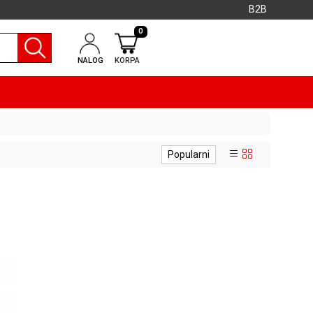
B2B
0
NALOG
KORPA
Popularni