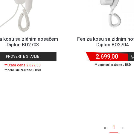
a kosu sa zidnim nosačem
Fen za kosu sa zidnim n
Diplon BO2703
Diplon BO2704
2.699,00
PROVERITE STANJE
**Stara cena 2.699,00
**cene su izražene u RSD
**cene su izražene u RSD
1
«
»