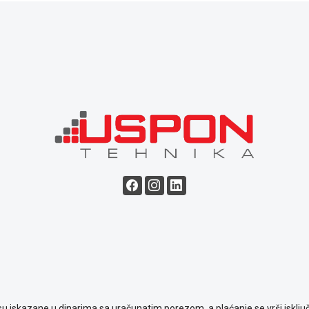
su iskazane u dinarima sa uračunatim porezom, a plaćanje se vrši isključ