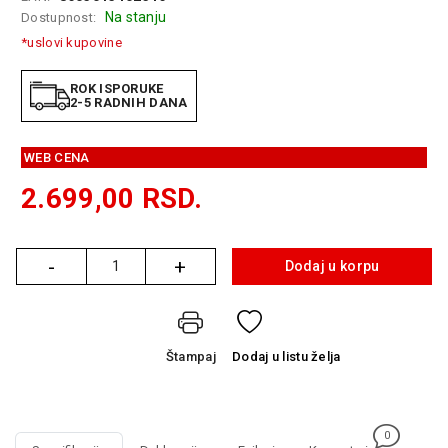
GAMING
Na stanju
Dostupnost:
*uslovi kupovine
EELEKTRO
ZAŠTITA
ROK ISPORUKE
2-5 RADNIH DANA
SOLARNI
SISTEMI
WEB CENA
MREŽNA
2.699,00
RSD.
OPREMA
ŠTAMPAČI,
SKENERI I
-
+
Dodaj u korpu
Količina
FOTOKOPIRI
FOTOAPARATI
I KAMERE
Štampaj
Dodaj
u listu želja
GPS
NAVIGACIJE
VIDEO
0