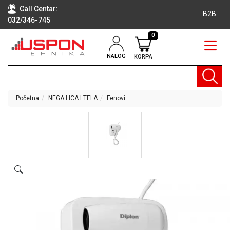
Call Centar:
B2B
032/346-745
0
NALOG
KORPA
RAČUNARI
BELA
TEHNIKA
Početna
NEGA LICA I TELA
Fenovi
KLIME I
DODATNA
OPREMA
TV,
AUDIO,
VIDEO
LAPTOP I
TABLET
RAČUNARI