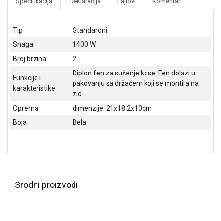
Specifikacija
Deklaracija
Fajlovi
Komentari
NADZOR I
SIGURNOSNA
OPREMA
Tip
Standardni
SOFTWARE
Snaga
1400 W
Broj brzina
2
KABLOVI I
Diplon fen za sušenje kose. Fen dolazi u
ADAPTERI
Funkcije i
pakovanju sa držačem koji se montira na
karakteristike
KANCELARIJSKI
zid.
MATERIJAL
Oprema
dimenzije: 21x18.2x10cm
Boja
Bela
SVE
ZA
KUĆU
ŠKOLSKI
PRIBOR
Srodni proizvodi
BICIKLE
I
FITNES