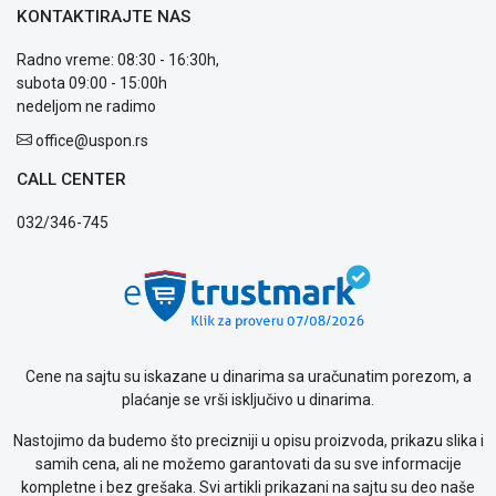
Usluge
KONTAKTIRAJTE NAS
prijava
Radno vreme: 08:30 - 16:30h,
kvara
subota 09:00 - 15:00h
Politika
nedeljom ne radimo
privatnosti
Politika
office@uspon.rs
o
kolačićima
CALL CENTER
Provera
032/346-745
garancije
OUTLET
Kontakt
WEB
KREDIT
Cene na sajtu su iskazane u dinarima sa uračunatim porezom, a
plaćanje se vrši isključivo u dinarima.
Nastojimo da budemo što precizniji u opisu proizvoda, prikazu slika i
samih cena, ali ne možemo garantovati da su sve informacije
kompletne i bez grešaka. Svi artikli prikazani na sajtu su deo naše