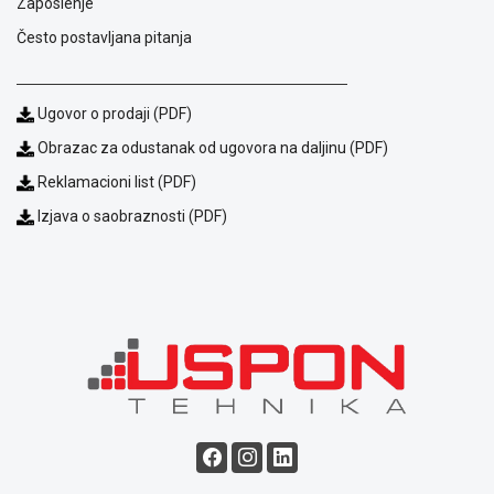
Zaposlenje
Često postavljana pitanja
Ugovor o prodaji (PDF)
Obrazac za odustanak od ugovora na daljinu (PDF)
Reklamacioni list (PDF)
Izjava o saobraznosti (PDF)
Blog
Način
plaćanja
Isporuka
Podrška
Opšti
uslovi
poslovanja
Saobraznost
i
reklamacije