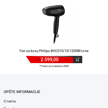
ALAT I
BAŠTA
OUTLET
KRIPTO
IGRAČKE
Fen za kosu Philips BHC010/10/1200W/crna
2.599,00
**cene su izražene u RSD
OPŠTE INFORMACIJE
O nama