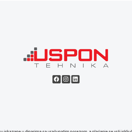
su iskazane u dinarima sa uračunatim porezom, a plaćanje se vrši isključ