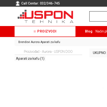
Call Centar:
032/346-745
PROIZVODI
Blog
Način p
Brendovi
Aurora
Aparati za kafu
Proizvođač - Aurora - USPON DOO
UKUPNO:
Aparati za kafu
(1)