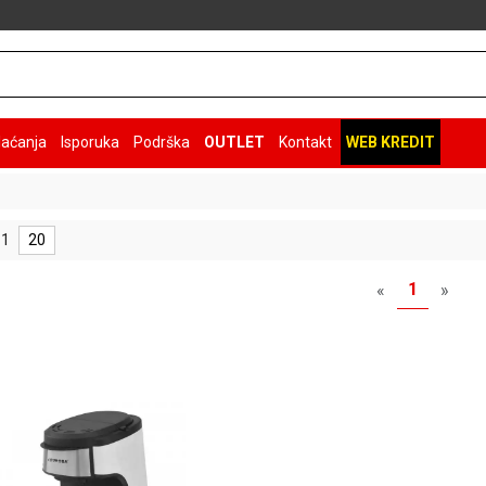
laćanja
Isporuka
Podrška
OUTLET
Kontakt
WEB KREDIT
 1
20
1
«
»