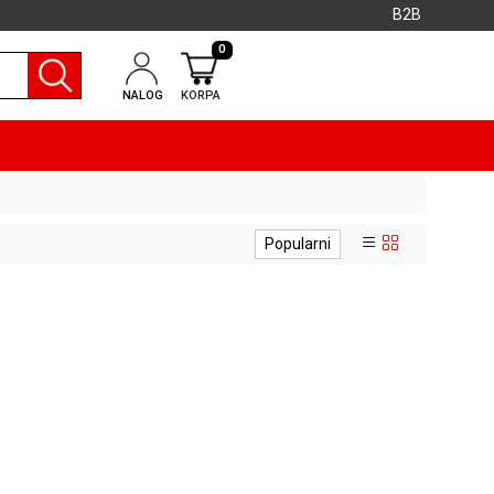
B2B
0
NALOG
KORPA
Popularni