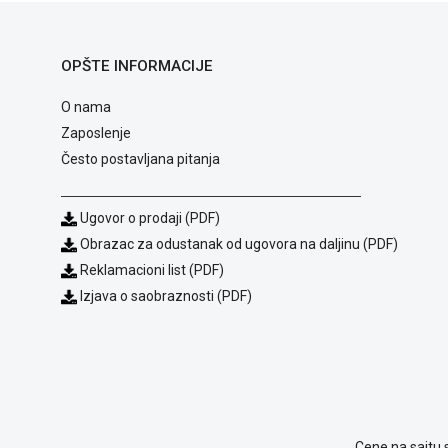
OPŠTE INFORMACIJE
O nama
Zaposlenje
Često postavljana pitanja
Ugovor o prodaji (PDF)
Obrazac za odustanak od ugovora na daljinu (PDF)
Reklamacioni list (PDF)
Izjava o saobraznosti (PDF)
Cene na sajtu 