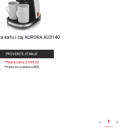
za kafu i čaj AURORA AU3140
PROVERITE STANJE
**Stara cena 2.999,00
**cene su izražene u RSD
1
«
»