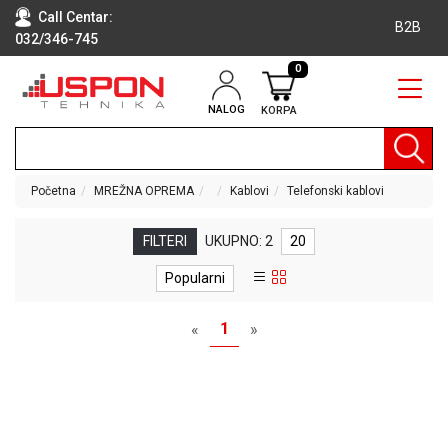
Call Centar:
B2B
032/346-745
0
NALOG
KORPA
RAČUNARI
BELA
TEHNIKA
Početna
MREŽNA OPREMA
Kablovi
Telefonski kablovi
KLIME I
DODATNA
FILTERI
UKUPNO: 2
20
OPREMA
Popularni
TV,
AUDIO,
1
«
»
VIDEO
LAPTOP I
TABLET
RAČUNARI