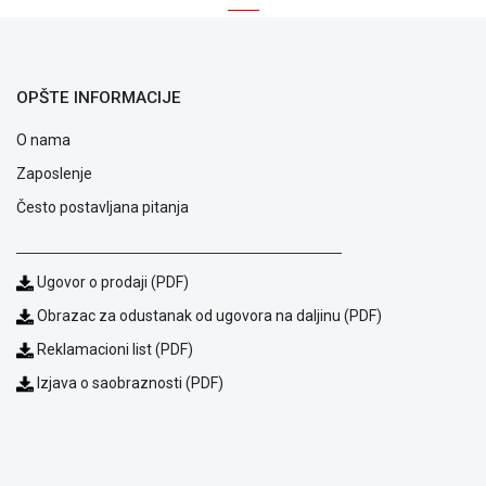
NADZOR I
SIGURNOSNA
OPREMA
SOFTWARE
OPŠTE INFORMACIJE
KABLOVI I
O nama
ADAPTERI
Zaposlenje
KANCELARIJSKI
Često postavljana pitanja
MATERIJAL
SVE
Ugovor o prodaji (PDF)
ZA
KUĆU
Obrazac za odustanak od ugovora na daljinu (PDF)
Reklamacioni list (PDF)
ŠKOLSKI
PRIBOR
Izjava o saobraznosti (PDF)
BICIKLE
I
FITNES