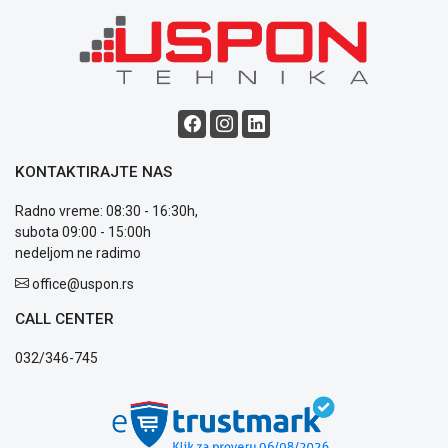
ALAT I
BAŠTA
OUTLET
KRIPTO
IGRAČKE
KONTAKTIRAJTE NAS
Radno vreme: 08:30 - 16:30h,
subota 09:00 - 15:00h
nedeljom ne radimo
Blog
office@uspon.rs
Način
plaćanja
CALL CENTER
Isporuka
Podrška
032/346-745
Opšti
uslovi
poslovanja
Saobraznost