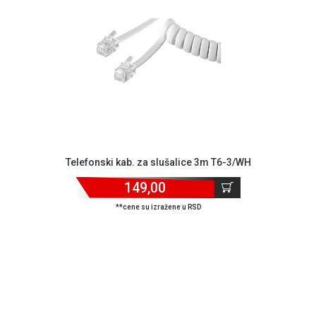
MONITORI
I
DODATNA
OPREMA
MOBILNI I
FIKSNI
TELEFONI
MALI
KUĆNI
APARATI
Telefonski kab. za slušalice 3m T6-3/WH
149,00
NEGA
LICA I
**cene su izražene u RSD
TELA
RAČUNARSKE
KOMPONENTE
RAČUNARSKE
PERIFERIJE