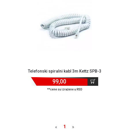
GAMING
EELEKTRO
ZAŠTITA
SOLARNI
SISTEMI
MREŽNA
OPREMA
ŠTAMPAČI,
Telefonski spiralni kabl 3m Kettz SPB-3
SKENERI I
FOTOKOPIRI
99,00
**cene su izražene u RSD
FOTOAPARATI
I KAMERE
GPS
NAVIGACIJE
VIDEO
1
«
»