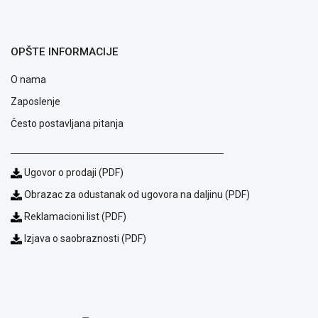
GAMING
EELEKTRO
OPŠTE INFORMACIJE
ZAŠTITA
O nama
SOLARNI
SISTEMI
Zaposlenje
Često postavljana pitanja
MREŽNA
OPREMA
ŠTAMPAČI,
Ugovor o prodaji (PDF)
SKENERI I
Obrazac za odustanak od ugovora na daljinu (PDF)
FOTOKOPIRI
Reklamacioni list (PDF)
FOTOAPARATI
Izjava o saobraznosti (PDF)
I KAMERE
GPS
NAVIGACIJE
VIDEO