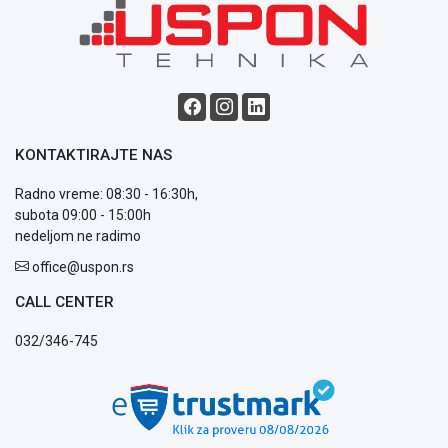
NADZOR I
SIGURNOSNA
OPREMA
SOFTWARE
KABLOVI I
ADAPTERI
KONTAKTIRAJTE NAS
KANCELARIJSKI
Radno vreme: 08:30 - 16:30h,
MATERIJAL
subota 09:00 - 15:00h
nedeljom ne radimo
SVE
office@uspon.rs
ZA
KUĆU
CALL CENTER
ŠKOLSKI
032/346-745
PRIBOR
BICIKLE
I
FITNES