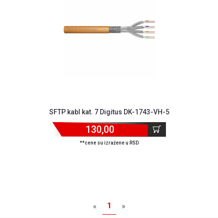
MONITORI
I
DODATNA
OPREMA
MOBILNI I
FIKSNI
TELEFONI
MALI
KUĆNI
APARATI
SFTP kabl kat. 7 Digitus DK-1743-VH-5
130,00
NEGA
LICA I
**cene su izražene u RSD
TELA
RAČUNARSKE
KOMPONENTE
RAČUNARSKE
1
«
»
PERIFERIJE