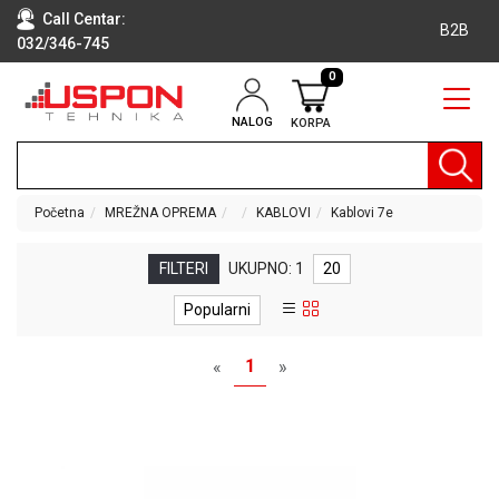
Call Centar:
B2B
032/346-745
0
NALOG
KORPA
RAČUNARI
BELA
TEHNIKA
Početna
MREŽNA OPREMA
KABLOVI
Kablovi 7e
KLIME I
DODATNA
FILTERI
UKUPNO: 1
20
OPREMA
Popularni
TV,
AUDIO,
1
«
»
VIDEO
LAPTOP I
TABLET
RAČUNARI