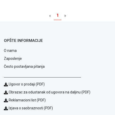
poslovanja
Saobraznost
i
1
«
»
reklamacije
Usluge
prijava
kvara
Politika
OPŠTE INFORMACIJE
privatnosti
Politika
O nama
o
Zaposlenje
kolačićima
Provera
Često postavljana pitanja
garancije
OUTLET
Kontakt
Ugovor o prodaji (PDF)
WEB
Obrazac za odustanak od ugovora na daljinu (PDF)
KREDIT
Reklamacioni list (PDF)
Izjava o saobraznosti (PDF)