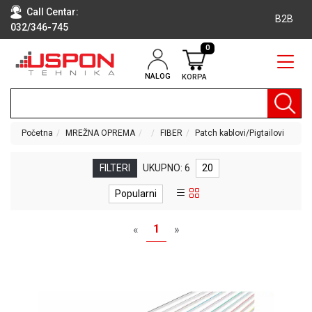
Call Centar:
B2B
032/346-745
0
NALOG
KORPA
RAČUNARI
BELA
TEHNIKA
Početna
MREŽNA OPREMA
FIBER
Patch kablovi/Pigtailovi
KLIME I
DODATNA
FILTERI
UKUPNO: 6
20
OPREMA
Popularni
TV,
AUDIO,
1
«
»
VIDEO
LAPTOP I
TABLET
RAČUNARI