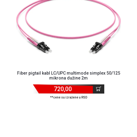
GAMING
EELEKTRO
ZAŠTITA
SOLARNI
SISTEMI
MREŽNA
OPREMA
ŠTAMPAČI,
Fiber pigtail kabl LC/UPC multimode simplex 50/125
mikrona dužine 2m
SKENERI I
FOTOKOPIRI
720,00
FOTOAPARATI
**cene su izražene u RSD
I KAMERE
GPS
NAVIGACIJE
VIDEO