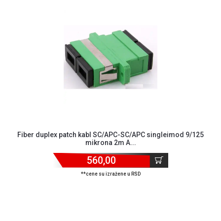
ALAT I
BAŠTA
OUTLET
KRIPTO
IGRAČKE
Fiber duplex patch kabl SC/APC-SC/APC singleimod 9/125
mikrona 2m A...
560,00
**cene su izražene u RSD