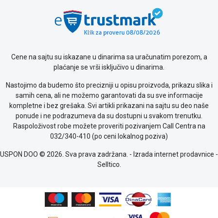
Cene na sajtu su iskazane u dinarima sa uračunatim porezom, a
plaćanje se vrši isključivo u dinarima.
Nastojimo da budemo što precizniji u opisu proizvoda, prikazu slika i
samih cena, ali ne možemo garantovati da su sve informacije
kompletne i bez grešaka. Svi artikli prikazani na sajtu su deo naše
ponude i ne podrazumeva da su dostupni u svakom trenutku.
Raspoloživost robe možete proveriti pozivanjem Call Centra na
032/340-410 (po ceni lokalnog poziva)
USPON DOO © 2026. Sva prava zadržana. -
Izrada internet prodavnice
-
Selltico.