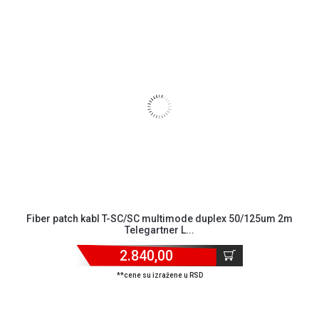
Blog
Fiber patch kabl T-SC/SC multimode duplex 50/125um 2m
Telegartner L...
Način
plaćanja
2.840,00
Isporuka
**cene su izražene u RSD
Podrška
Opšti
uslovi