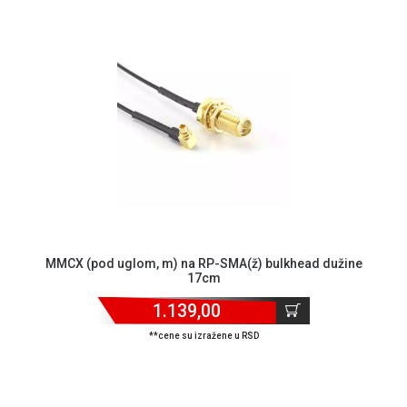
MMCX (pod uglom, m) na RP-SMA(ž) bulkhead dužine
17cm
1.139,00
**cene su izražene u RSD