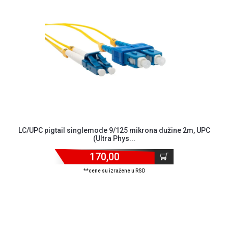
NADZOR I
SIGURNOSNA
OPREMA
SOFTWARE
KABLOVI I
ADAPTERI
KANCELARIJSKI
MATERIJAL
SVE
LC/UPC pigtail singlemode 9/125 mikrona dužine 2m, UPC
ZA
(Ultra Phys...
KUĆU
170,00
ŠKOLSKI
**cene su izražene u RSD
PRIBOR
BICIKLE
I
FITNES