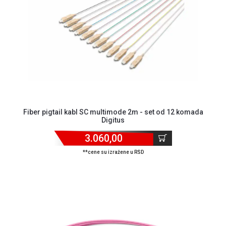
MONITORI
I
DODATNA
OPREMA
MOBILNI I
FIKSNI
TELEFONI
MALI
KUĆNI
Fiber pigtail kabl SC multimode 2m - set od 12 komada
APARATI
Digitus
NEGA
3.060,00
LICA I
**cene su izražene u RSD
TELA
RAČUNARSKE
KOMPONENTE
RAČUNARSKE
PERIFERIJE