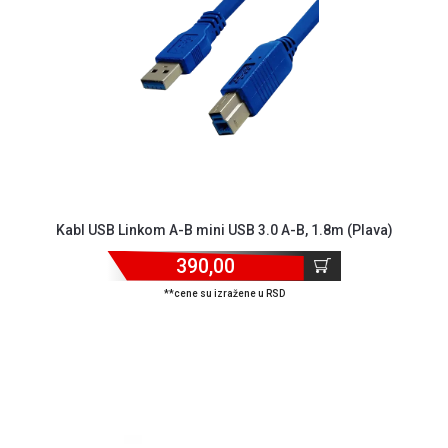
MONITORI
I
DODATNA
OPREMA
MOBILNI I
FIKSNI
TELEFONI
MALI
KUĆNI
APARATI
Kabl USB Linkom A-B mini USB 3.0 A-B, 1.8m (Plava)
390,00
NEGA
LICA I
**cene su izražene u RSD
TELA
RAČUNARSKE
KOMPONENTE
RAČUNARSKE
PERIFERIJE