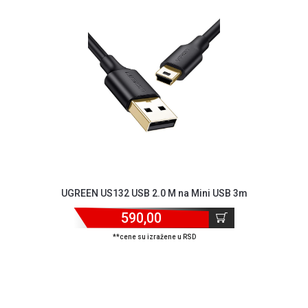
ALAT I
BAŠTA
OUTLET
KRIPTO
IGRAČKE
UGREEN US132 USB 2.0 M na Mini USB 3m
590,00
**cene su izražene u RSD