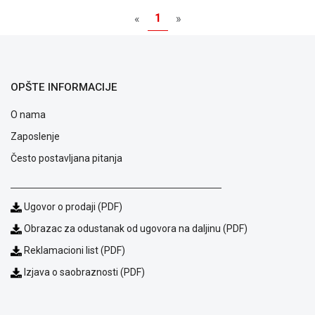
1
«
»
OPŠTE INFORMACIJE
O nama
Zaposlenje
Često postavljana pitanja
Blog
Ugovor o prodaji (PDF)
Način
Obrazac za odustanak od ugovora na daljinu (PDF)
plaćanja
Isporuka
Reklamacioni list (PDF)
Podrška
Izjava o saobraznosti (PDF)
Opšti
uslovi
poslovanja