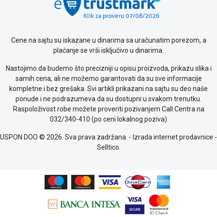
Cene na sajtu su iskazane u dinarima sa uračunatim porezom, a
plaćanje se vrši isključivo u dinarima.
Nastojimo da budemo što precizniji u opisu proizvoda, prikazu slika i
samih cena, ali ne možemo garantovati da su sve informacije
kompletne i bez grešaka. Svi artikli prikazani na sajtu su deo naše
ponude i ne podrazumeva da su dostupni u svakom trenutku.
Raspoloživost robe možete proveriti pozivanjem Call Centra na
032/340-410 (po ceni lokalnog poziva)
USPON DOO © 2026. Sva prava zadržana. -
Izrada internet prodavnice
-
Selltico.