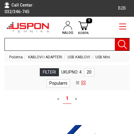
Call Centar:
B2B
032/346-745
0
NALOG
KORPA
RAČUNARI
BELA
TEHNIKA
Početna
KABLOVI I ADAPTERI
USB KABLOVI
USB Mini
KLIME I
DODATNA
FILTERI
UKUPNO: 4
20
OPREMA
Popularni
TV,
AUDIO,
1
«
»
VIDEO
LAPTOP I
TABLET
RAČUNARI