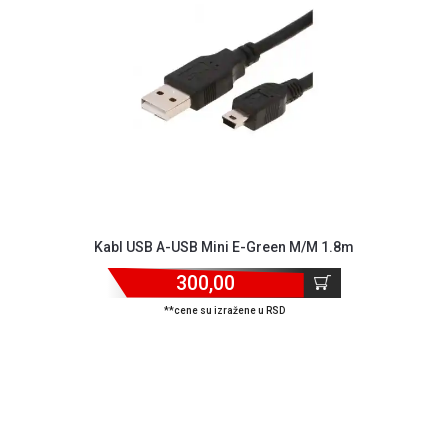
GAMING
EELEKTRO
ZAŠTITA
SOLARNI
SISTEMI
MREŽNA
OPREMA
ŠTAMPAČI,
Kabl USB A-USB Mini E-Green M/M 1.8m
SKENERI I
FOTOKOPIRI
300,00
**cene su izražene u RSD
FOTOAPARATI
I KAMERE
GPS
NAVIGACIJE
VIDEO