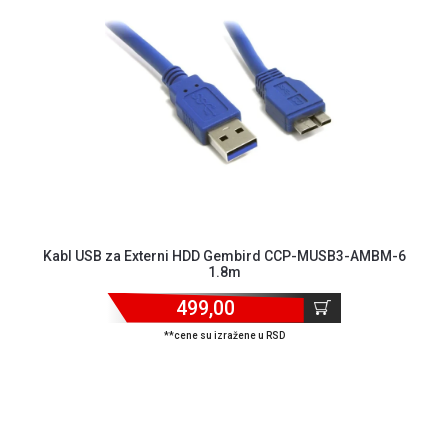
NADZOR I
SIGURNOSNA
OPREMA
SOFTWARE
KABLOVI I
ADAPTERI
KANCELARIJSKI
MATERIJAL
SVE
Kabl USB za Externi HDD Gembird CCP-MUSB3-AMBM-6
ZA
1.8m
KUĆU
499,00
ŠKOLSKI
**cene su izražene u RSD
PRIBOR
BICIKLE
I
FITNES