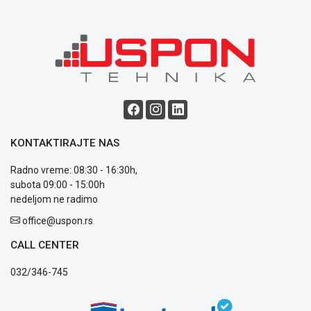
Saobraznost
i
reklamacije
Usluge
prijava
kvara
Politika
privatnosti
Politika
o
KONTAKTIRAJTE NAS
kolačićima
Provera
Radno vreme: 08:30 - 16:30h,
garancije
subota 09:00 - 15:00h
OUTLET
nedeljom ne radimo
Kontakt
office@uspon.rs
WEB
KREDIT
CALL CENTER
032/346-745