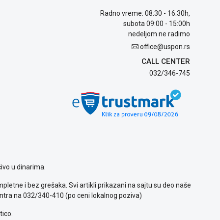
Radno vreme: 08:30 - 16:30h,
subota 09:00 - 15:00h
nedeljom ne radimo
office@uspon.rs
CALL CENTER
032/346-745
ivo u dinarima.
letne i bez grešaka. Svi artikli prikazani na sajtu su deo naše
ntra na 032/340-410 (po ceni lokalnog poziva)
tico.