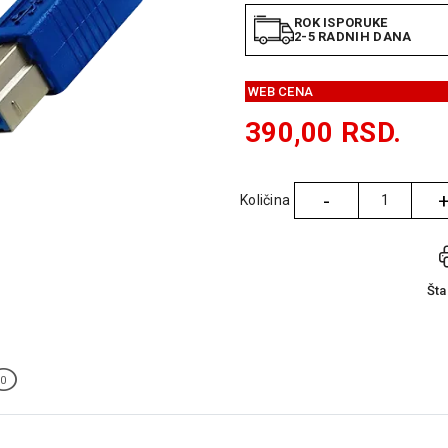
ROK ISPORUKE
2-5 RADNIH DANA
WEB CENA
390,00
RSD.
-
Količina
Količina
Št
0