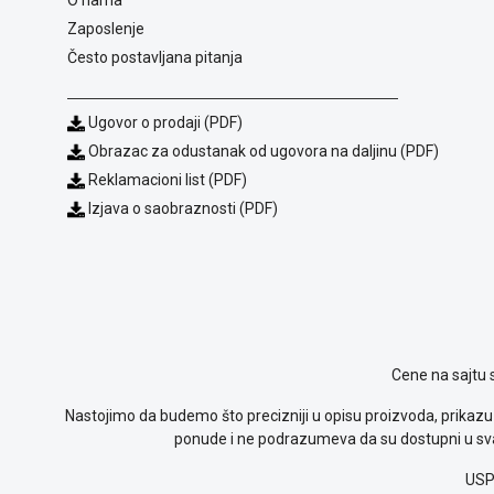
Zaposlenje
Često postavljana pitanja
Ugovor o prodaji (PDF)
Obrazac za odustanak od ugovora na daljinu (PDF)
Reklamacioni list (PDF)
Izjava o saobraznosti (PDF)
Cene na sajtu 
Nastojimo da budemo što precizniji u opisu proizvoda, prikazu 
ponude i ne podrazumeva da su dostupni u sva
USP