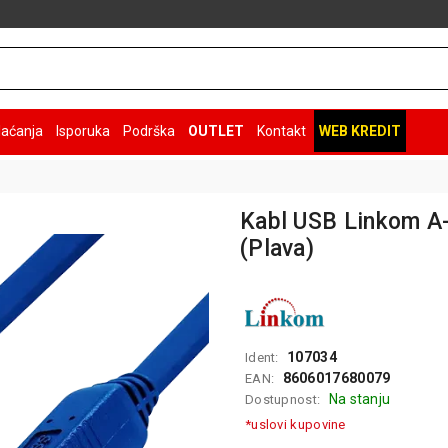
laćanja
Isporuka
Podrška
OUTLET
Kontakt
WEB KREDIT
Kabl USB Linkom A-
(Plava)
107034
Ident:
8606017680079
EAN:
Na stanju
Dostupnost:
*uslovi kupovine