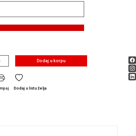
+
Dodaj u korpu
ampaj
Dodaj
u listu želja