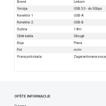
Brend
Linkom
Verzija
USB 3.0 - do 5Gbps
Konektor 1
USB-A
Konektor 2
USB-B
Dužina
1.8m
Oblik kabla
Okrugli
Boja
Plava
Pol
m/m
Prava potrošača
Zagarantovana sva pr
OPŠTE INFORMACIJE
O nama