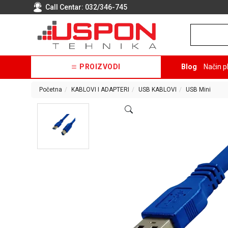
Call Centar:
032/346-745
PROIZVODI
Blog
Način p
Početna
KABLOVI I ADAPTERI
USB KABLOVI
USB Mini