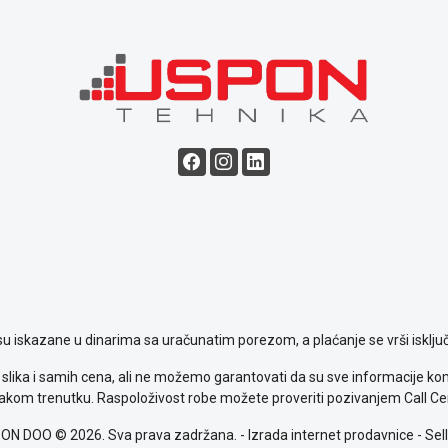
su iskazane u dinarima sa uračunatim porezom, a plaćanje se vrši isključ
slika i samih cena, ali ne možemo garantovati da su sve informacije komp
kom trenutku. Raspoloživost robe možete proveriti pozivanjem Call Ce
ON DOO © 2026. Sva prava zadržana. -
Izrada internet prodavnice
-
Sell