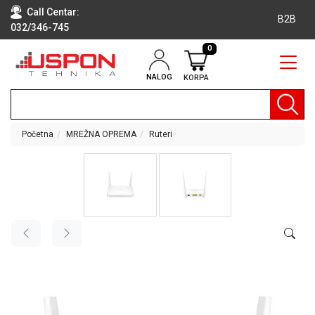
Call Centar:
B2B
032/346-745
0
NALOG
KORPA
RAČUNARI
BELA
TEHNIKA
Početna
MREŽNA OPREMA
Ruteri
KLIME I
DODATNA
OPREMA
TV,
AUDIO,
VIDEO
LAPTOP I
TABLET
RAČUNARI