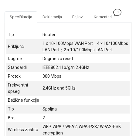
NADZOR I
SIGURNOSNA
0
OPREMA
Specifikacija
Deklaracija
Fajlovi
Komentari
SOFTWARE
Tip
Router
KABLOVI I
1 x 10/100Mbps WAN Port；4 x 10/100Mbps
ADAPTERI
Priključci
LAN Port；2 x 10/100Mbps LAN Port
KANCELARIJSKI
Dugme
Dugme za reset
MATERIJAL
Standardi
IEEE802.11b/g/n,2.4GHz
SVE
Protok
300 Mbps
ZA
Frekventni
KUĆU
2.4GHz and 5GHz
opseg
ŠKOLSKI
Bežične funkcije
PRIBOR
Tip
Spoljna
Broj
2
BICIKLE
I
WEP, WPA / WPA2, WPA-PSK/ WPA2-PSK
Wireless zaštita
FITNES
encryption