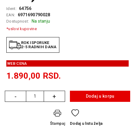
GAMING
64756
Ident:
6971690790028
EAN:
EELEKTRO
Na stanju
Dostupnost:
ZAŠTITA
*uslovi kupovine
SOLARNI
SISTEMI
ROK ISPORUKE
2-5 RADNIH DANA
MREŽNA
OPREMA
WEB CENA
ŠTAMPAČI,
1.890,00
RSD.
SKENERI I
FOTOKOPIRI
-
+
FOTOAPARATI
Dodaj u korpu
Količina
I KAMERE
GPS
NAVIGACIJE
Štampaj
Dodaj
u listu želja
VIDEO