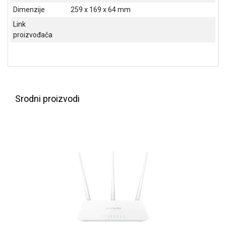
Dimenzije
259 x 169 x 64 mm
ALAT I
BAŠTA
Link
proizvođača
OUTLET
KRIPTO
IGRAČKE
Srodni proizvodi