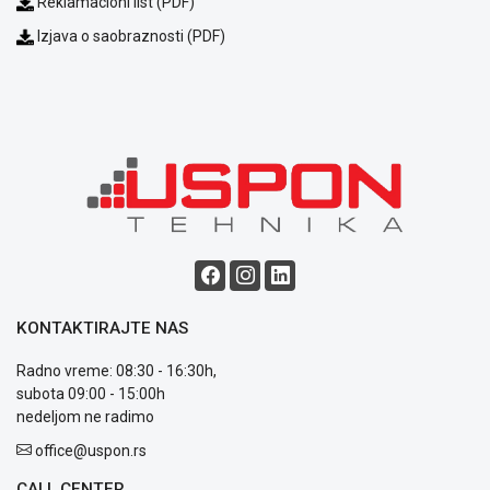
Reklamacioni list (PDF)
Podrška
Izjava o saobraznosti (PDF)
Opšti
uslovi
poslovanja
Saobraznost
i
reklamacije
Usluge
prijava
kvara
Politika
privatnosti
Politika
o
KONTAKTIRAJTE NAS
kolačićima
Provera
Radno vreme: 08:30 - 16:30h,
garancije
subota 09:00 - 15:00h
OUTLET
nedeljom ne radimo
Kontakt
WEB
office@uspon.rs
KREDIT
CALL CENTER