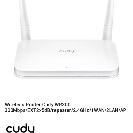
MONITORI
I
DODATNA
OPREMA
MOBILNI I
FIKSNI
TELEFONI
MALI
KUĆNI
APARATI
NEGA
LICA I
TELA
RAČUNARSKE
Wireless Router Cudy WR300
KOMPONENTE
300Mbps/EXT2x5dB/repeater/2,4GHz/1WAN/2LAN/AP
RAČUNARSKE
PERIFERIJE