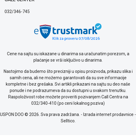
032/346-745
Cene na sajtu su iskazane u dinarima sa uračunatim porezom, a
plaćanje se vrši isključivo u dinarima.
Nastojimo da budemo što precizniji u opisu proizvoda, prikazu slika i
samih cena, ali ne možemo garantovati da su sve informacije
kompletne i bez grešaka. Svi artikli prikazani na sajtu su deo naše
ponude i ne podrazumeva da su dostupni u svakom trenutku.
Raspoloživost robe možete proveriti pozivanjem Call Centra na
032/340-410 (po ceni lokalnog poziva)
USPON DOO © 2026. Sva prava zadržana. -
Izrada internet prodavnice
-
Selltico.