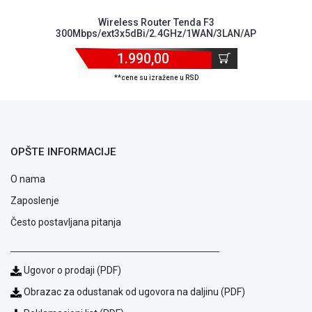
Wireless Router Tenda F3
300Mbps/ext3x5dBi/2.4GHz/1WAN/3LAN/AP
1.990,00
**cene su izražene u RSD
OPŠTE INFORMACIJE
O nama
Zaposlenje
Često postavljana pitanja
Blog
Ugovor o prodaji (PDF)
Način
plaćanja
Obrazac za odustanak od ugovora na daljinu (PDF)
Isporuka