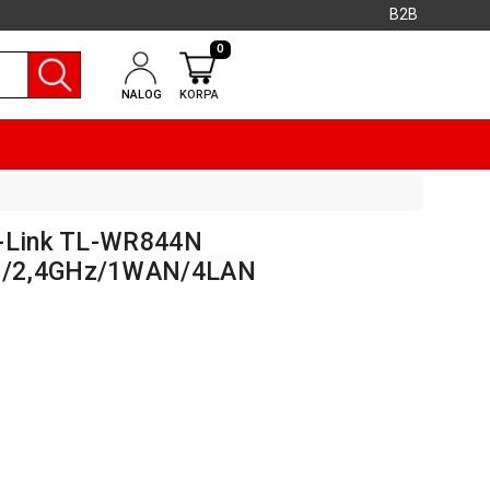
B2B
0
NALOG
KORPA
P-Link TL-WR844N
B/2,4GHz/1WAN/4LAN