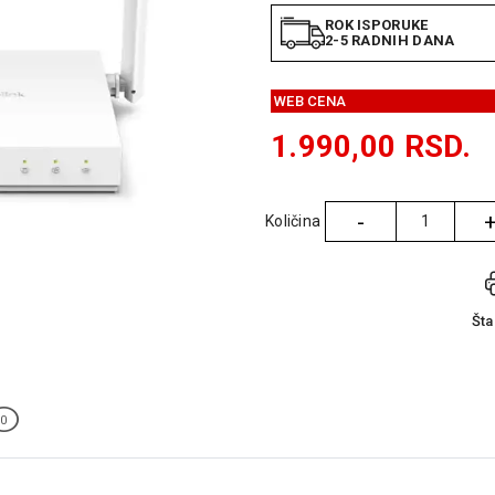
ROK ISPORUKE
2-5 RADNIH DANA
WEB CENA
1.990,00
RSD.
-
Količina
Količina
Št
0