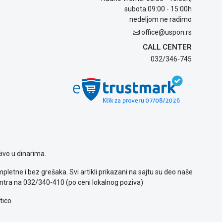
subota 09:00 - 15:00h
nedeljom ne radimo
office@uspon.rs
CALL CENTER
032/346-745
ivo u dinarima.
letne i bez grešaka. Svi artikli prikazani na sajtu su deo naše
ntra na 032/340-410 (po ceni lokalnog poziva)
tico.