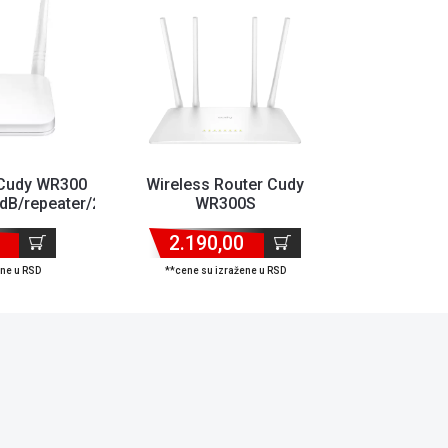
 Cudy WR300
Wireless Router Cudy
B/repeater/2,4GHz/1WAN/2L...
WR300S
300Mbps/EXT4x5dB/repeater/2,4GHz/1WAN/4
2.190,00
ene u RSD
**cene su izražene u RSD