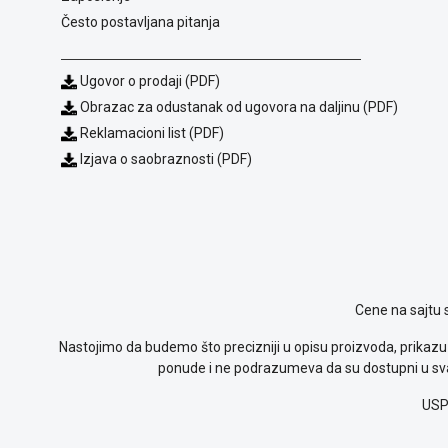
Često postavljana pitanja
Ugovor o prodaji (PDF)
Obrazac za odustanak od ugovora na daljinu (PDF)
Reklamacioni list (PDF)
Izjava o saobraznosti (PDF)
Cene na sajtu 
Nastojimo da budemo što precizniji u opisu proizvoda, prikazu 
ponude i ne podrazumeva da su dostupni u sva
USP