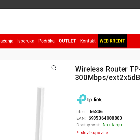
laćanja
Isporuka
Podrška
OUTLET
Kontakt
WEB KREDIT
Wireless Router T
300Mbps/ext2x5d
66806
Ident:
6935364088880
EAN:
Na stanju
Dostupnost:
*uslovi kupovine