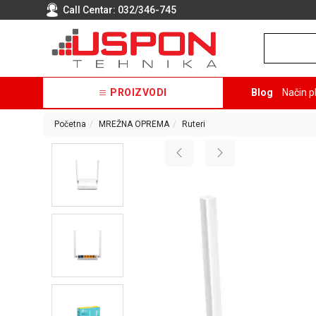
Call Centar:
032/346-745
PROIZVODI
Blog
Način p
Početna
MREŽNA OPREMA
Ruteri