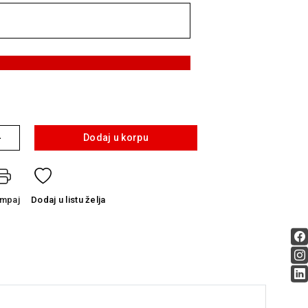
+
Dodaj u korpu
ampaj
Dodaj
u listu želja