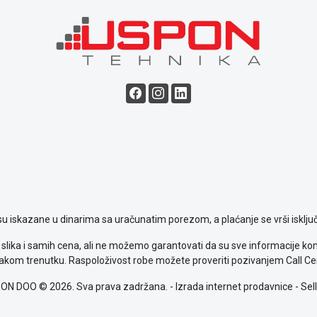
su iskazane u dinarima sa uračunatim porezom, a plaćanje se vrši isključ
slika i samih cena, ali ne možemo garantovati da su sve informacije komp
kom trenutku. Raspoloživost robe možete proveriti pozivanjem Call Ce
ON DOO © 2026. Sva prava zadržana. -
Izrada internet prodavnice
-
Sell