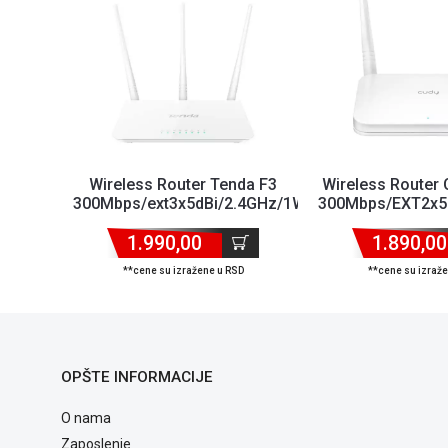
Wireless Router Tenda F3
Wireless Router
300Mbps/ext3x5dBi/2.4GHz/1WAN/3LAN/AP
300Mbps/EXT2x5d
1.990,00
1.890,00
**cene su izražene u RSD
**cene su izraž
OPŠTE INFORMACIJE
O nama
Zaposlenje