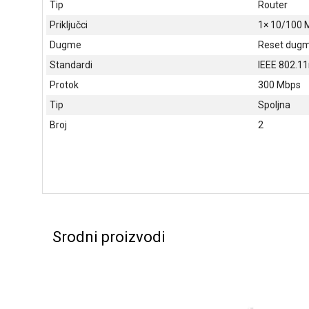
Tip
Router
Priključci
1× 10/100 
Dugme
Reset dug
Standardi
IEEE 802.11
Protok
300 Mbps
Tip
Spoljna
Broj
2
Srodni proizvodi