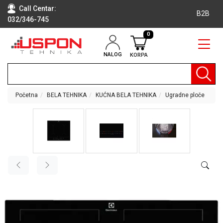
Call Centar:
B2B
032/346-745
0
NALOG
KORPA
RAČUNARI
BELA
TEHNIKA
Početna
BELA TEHNIKA
KUĆNA BELA TEHNIKA
Ugradne ploče
KLIME I
DODATNA
OPREMA
TV,
AUDIO,
VIDEO
LAPTOP I
TABLET
RAČUNARI