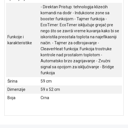
NADZOR I
- Direktan Pristup: tehnologija klizećih
SIGURNOSNA
komandi na dodir - Indukcione zone sa
OPREMA
booster funkcijom - Tajmer funkcija -
EcoTimer: EcoTimer isključuje grejač pre
SOFTWARE
nego što se završi vreme kuvanja kako bi se
KABLOVI I
Funkcije i
iskoristila preostala toplota na najefikasniji
ADAPTERI
karakteristike
način. - Tajmer za odbrojavanje -
CleaverHeat funkcija: Funkcija trostruke
KANCELARIJSKI
kontrole nad prostalom toplotom -
MATERIJAL
Automatsko brzo zagrijavanje - Zvučni
signal sa opcijom za isključivanje - Bridge
SVE
funkcija
ZA
Širina
59 cm
KUĆU
Dimenzije
59 x 52 cm
ŠKOLSKI
Boja
Crna
PRIBOR
BICIKLE
I
FITNES