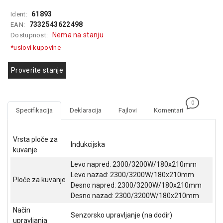
GAMING
61893
Ident:
7332543622498
EAN:
EELEKTRO
Nema na stanju
Dostupnost:
ZAŠTITA
*uslovi kupovine
SOLARNI
SISTEMI
Proverite stanje
MREŽNA
OPREMA
0
Specifikacija
Deklaracija
Fajlovi
Komentari
ŠTAMPAČI,
SKENERI I
FOTOKOPIRI
Vrsta ploče za
Indukcijska
kuvanje
FOTOAPARATI
Levo napred: 2300/3200W/180x210mm
I KAMERE
Levo nazad: 2300/3200W/180x210mm
Ploče za kuvanje
Desno napred: 2300/3200W/180x210mm
GPS
Desno nazad: 2300/3200W/180x210mm
NAVIGACIJE
Način
Senzorsko upravljanje (na dodir)
VIDEO
upravljanja