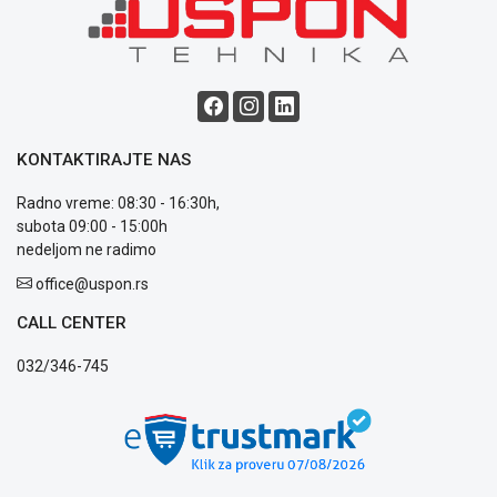
Blog
Način
plaćanja
Isporuka
Podrška
Opšti
KONTAKTIRAJTE NAS
uslovi
poslovanja
Radno vreme: 08:30 - 16:30h,
Saobraznost
subota 09:00 - 15:00h
i
nedeljom ne radimo
reklamacije
office@uspon.rs
Usluge
prijava
CALL CENTER
kvara
Politika
032/346-745
privatnosti
Politika
o
kolačićima
Provera