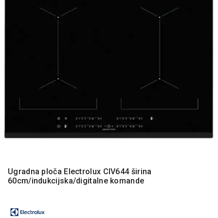
MONITORI
I
DODATNA
OPREMA
MOBILNI I
FIKSNI
TELEFONI
MALI
KUĆNI
APARATI
NEGA
LICA I
TELA
RAČUNARSKE
Ugradna ploča Electrolux CIV644 širina
KOMPONENTE
60cm/indukcijska/digitalne komande
RAČUNARSKE
PERIFERIJE