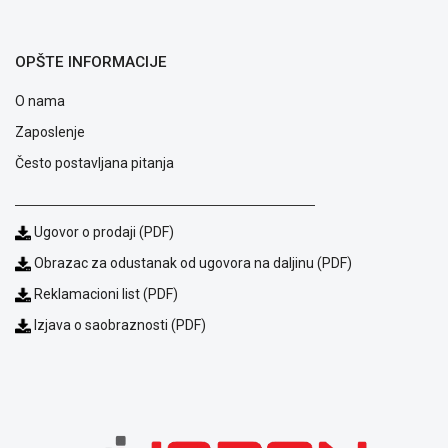
ALAT I
BAŠTA
OPŠTE INFORMACIJE
OUTLET
O nama
KRIPTO
Zaposlenje
IGRAČKE
Često postavljana pitanja
Ugovor o prodaji (PDF)
Obrazac za odustanak od ugovora na daljinu (PDF)
Reklamacioni list (PDF)
Izjava o saobraznosti (PDF)