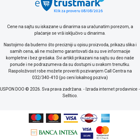
Cene na sajtu su iskazane u dinarima sa uračunatim porezom, a
plaćanje se vrši isključivo u dinarima.
Nastojimo da budemo što precizniji u opisu proizvoda, prikazu slika i
samih cena, ali ne možemo garantovati da su sve informacije
kompletne i bez grešaka. Svi artikli prikazani na sajtu su deo naše
ponude i ne podrazumeva da su dostupni u svakom trenutku.
Raspoloživost robe možete proveriti pozivanjem Call Centra na
032/340-410 (po ceni lokalnog poziva)
USPON DOO © 2026. Sva prava zadržana. -
Izrada internet prodavnice
-
Selltico.