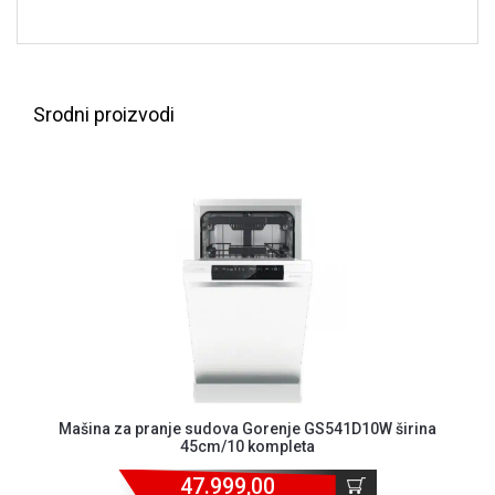
ALAT I
BAŠTA
OUTLET
Srodni proizvodi
KRIPTO
IGRAČKE
Mašina za pranje sudova Gorenje GS541D10W širina
45cm/10 kompleta
47.999,00