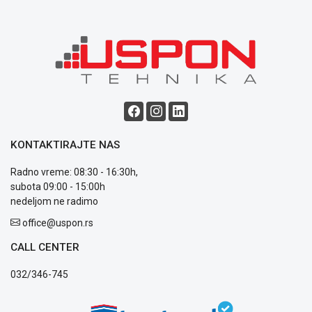
uslovi
poslovanja
Saobraznost
i
reklamacije
Usluge
prijava
kvara
Politika
privatnosti
KONTAKTIRAJTE NAS
Politika
o
Radno vreme: 08:30 - 16:30h,
kolačićima
subota 09:00 - 15:00h
Provera
nedeljom ne radimo
garancije
office@uspon.rs
OUTLET
Kontakt
CALL CENTER
WEB
KREDIT
032/346-745