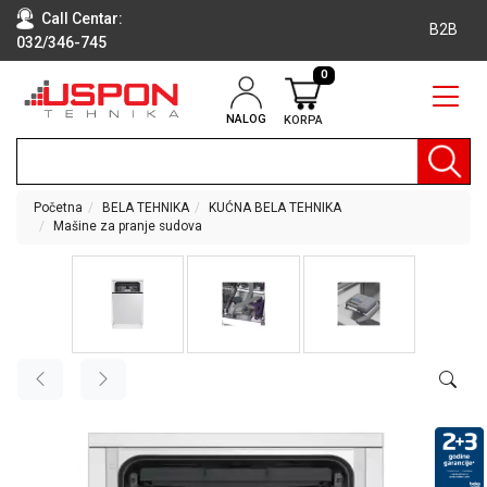
Call Centar:
B2B
032/346-745
0
NALOG
KORPA
RAČUNARI
BELA
TEHNIKA
Početna
BELA TEHNIKA
KUĆNA BELA TEHNIKA
Mašine za pranje sudova
KLIME I
DODATNA
OPREMA
TV,
AUDIO,
VIDEO
LAPTOP I
TABLET
RAČUNARI