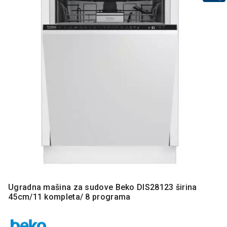
MONITORI
I
DODATNA
OPREMA
MOBILNI I
FIKSNI
TELEFONI
MALI
KUĆNI
APARATI
NEGA
LICA I
TELA
RAČUNARSKE
KOMPONENTE
Ugradna mašina za sudove Beko DIS28123 širina
45cm/11 kompleta/ 8 programa
RAČUNARSKE
PERIFERIJE