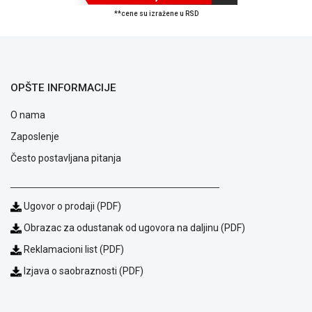
**cene su izražene u RSD
OPŠTE INFORMACIJE
O nama
Zaposlenje
Često postavljana pitanja
Ugovor o prodaji (PDF)
Obrazac za odustanak od ugovora na daljinu (PDF)
Blog
Način
Reklamacioni list (PDF)
plaćanja
Izjava o saobraznosti (PDF)
Isporuka
Podrška
Opšti