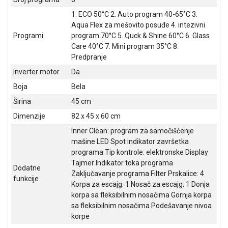
NADZOR I
1. ECO 50°C 2. Auto program 40-65°C 3.
SIGURNOSNA
OPREMA
Aqua Flex za mešovito posuđe 4. intezivni
Programi
program 70°C 5. Quck & Shine 60°C 6. Glass
SOFTWARE
Care 40°C 7. Mini program 35°C 8.
Predpranje
KABLOVI I
Inverter motor
Da
ADAPTERI
Boja
Bela
KANCELARIJSKI
Širina
45 cm
MATERIJAL
Dimenzije
82 x 45 x 60 cm
SVE
Inner Clean: program za samočišćenje
ZA
mašine LED Spot indikator završetka
KUĆU
programa Tip kontrole: elektronske Display
Tajmer Indikator toka programa
ŠKOLSKI
Dodatne
Zaključavanje programa Filter Prskalice: 4
PRIBOR
funkcije
Korpa za escajg: 1 Nosač za escajg: 1 Donja
korpa sa fleksibilnim nosačima Gornja korpa
BICIKLE
sa fleksibilnim nosačima Podešavanje nivoa
I
korpe
FITNES