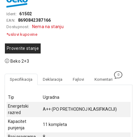
GAMING
61502
Ident:
EELEKTRO
8690842387166
EAN:
ZAŠTITA
Nema na stanju
Dostupnost:
*uslovi kupovine
SOLARNI
SISTEMI
Proverite stanje
MREŽNA
OPREMA
Beko 2+3
ŠTAMPAČI,
0
SKENERI I
Specifikacija
Deklaracija
Fajlovi
Komentari
FOTOKOPIRI
FOTOAPARATI
Tip
Ugradna
I KAMERE
Energetski
A++ (PO PRETHODNOJ KLASIFIKACIJI)
razred
GPS
NAVIGACIJE
Kapacitet
11 kompleta
punjenja
VIDEO
Broj programa
8