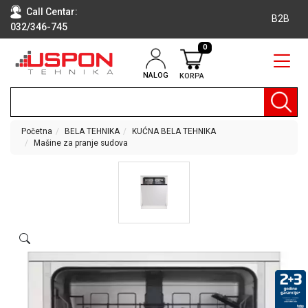
Call Centar:
B2B
032/346-745
0
NALOG
KORPA
RAČUNARI
BELA
TEHNIKA
Početna
BELA TEHNIKA
KUĆNA BELA TEHNIKA
Mašine za pranje sudova
KLIME I
DODATNA
OPREMA
TV,
AUDIO,
VIDEO
LAPTOP I
TABLET
RAČUNARI