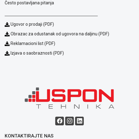
Često postavljana pitanja
Ugovor o prodaji (PDF)
Obrazac za odustanak od ugovora na daljinu (PDF)
Reklamacioni list (PDF)
Izjava o saobraznosti (PDF)
Blog
Način
plaćanja
Isporuka
Podrška
Opšti
uslovi
poslovanja
Saobraznost
i
reklamacije
KONTAKTIRAJTE NAS