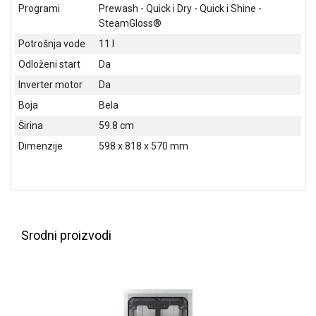
NADZOR I
Programi
Prewash - Quick i Dry - Quick i Shine -
SIGURNOSNA
SteamGloss®
OPREMA
Potrošnja vode
11 l
SOFTWARE
Odloženi start
Da
Inverter motor
Da
KABLOVI I
ADAPTERI
Boja
Bela
Širina
59.8 cm
KANCELARIJSKI
Dimenzije
598 x 818 x 570 mm
MATERIJAL
SVE
ZA
KUĆU
ŠKOLSKI
Srodni proizvodi
PRIBOR
BICIKLE
I
FITNES