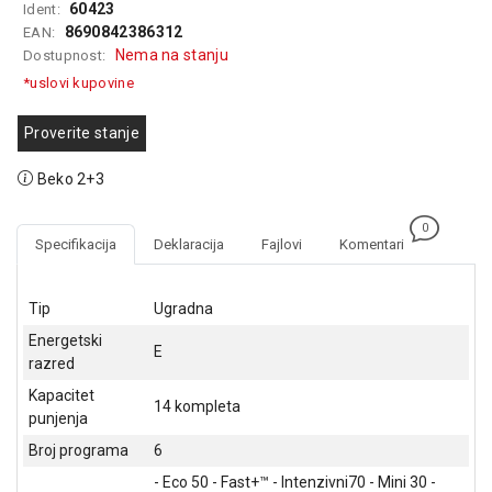
60423
Ident:
GAMING
8690842386312
EAN:
Nema na stanju
Dostupnost:
EELEKTRO
*uslovi kupovine
ZAŠTITA
SOLARNI
Proverite stanje
SISTEMI
Beko 2+3
MREŽNA
OPREMA
0
Specifikacija
Deklaracija
Fajlovi
Komentari
ŠTAMPAČI,
SKENERI I
FOTOKOPIRI
Tip
Ugradna
Energetski
FOTOAPARATI
E
razred
I KAMERE
Kapacitet
14 kompleta
GPS
punjenja
NAVIGACIJE
Broj programa
6
VIDEO
- Eco 50 - Fast+™ - Intenzivni70 - Mini 30 -