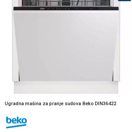
MONITORI
I
DODATNA
OPREMA
MOBILNI I
FIKSNI
TELEFONI
MALI
KUĆNI
APARATI
NEGA
LICA I
TELA
RAČUNARSKE
Ugradna mašina za pranje sudova Beko DIN36422
KOMPONENTE
RAČUNARSKE
PERIFERIJE