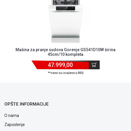
ALAT I
BAŠTA
OUTLET
KRIPTO
IGRAČKE
Mašina za pranje sudova Gorenje GS541D10W širina
45cm/10 kompleta
47.999,00
**cene su izražene u RSD
OPŠTE INFORMACIJE
O nama
Zaposlenje