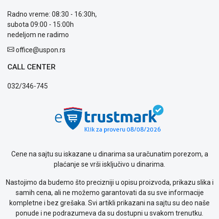
Usluge
prijava
Radno vreme: 08:30 - 16:30h,
kvara
subota 09:00 - 15:00h
Politika
nedeljom ne radimo
privatnosti
office@uspon.rs
Politika
o
CALL CENTER
kolačićima
Provera
032/346-745
garancije
OUTLET
Kontakt
WEB
KREDIT
Cene na sajtu su iskazane u dinarima sa uračunatim porezom, a
plaćanje se vrši isključivo u dinarima.
Nastojimo da budemo što precizniji u opisu proizvoda, prikazu slika i
samih cena, ali ne možemo garantovati da su sve informacije
kompletne i bez grešaka. Svi artikli prikazani na sajtu su deo naše
ponude i ne podrazumeva da su dostupni u svakom trenutku.